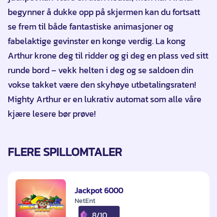
begynner å dukke opp på skjermen kan du fortsatt
se frem til både fantastiske animasjoner og
fabelaktige gevinster en konge verdig. La kong
Arthur krone deg til ridder og gi deg en plass ved sitt
runde bord – vekk helten i deg og se saldoen din
vokse takket være den skyhøye utbetalingsraten!
Mighty Arthur er en lukrativ automat som alle våre
kjære lesere bør prøve!
FLERE SPILLOMTALER
Jackpot 6000
NetEnt
8/10