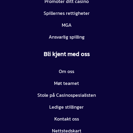
Promoter ditt casino
Spillernes rettigheter
MGA
Ansvarlig spilling
Bli kjent med oss
Om oss
Møt teamet
Stole på Casinospesialisten
Ledige stillinger
Kontakt oss
Nettstedskart