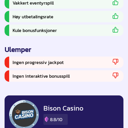
Vakkert eventyrspill
Høy utbetalingsrate
Kule bonusfunksjoner
Ulemper
Ingen progressiv jackpot
Ingen interaktive bonusspill
Bison Casino
8.8/10