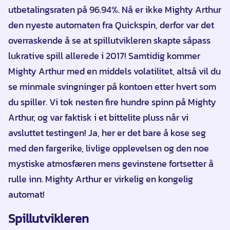
utbetalingsraten på 96.94%. Nå er ikke Mighty Arthur
den nyeste automaten fra Quickspin, derfor var det
overraskende å se at spillutvikleren skapte såpass
lukrative spill allerede i 2017! Samtidig kommer
Mighty Arthur med en middels volatilitet, altså vil du
se minmale svingninger på kontoen etter hvert som
du spiller. Vi tok nesten fire hundre spinn på Mighty
Arthur, og var faktisk i et bittelite pluss når vi
avsluttet testingen! Ja, her er det bare å kose seg
med den fargerike, livlige opplevelsen og den noe
mystiske atmosfæren mens gevinstene fortsetter å
rulle inn. Mighty Arthur er virkelig en kongelig
automat!
Spillutvikleren