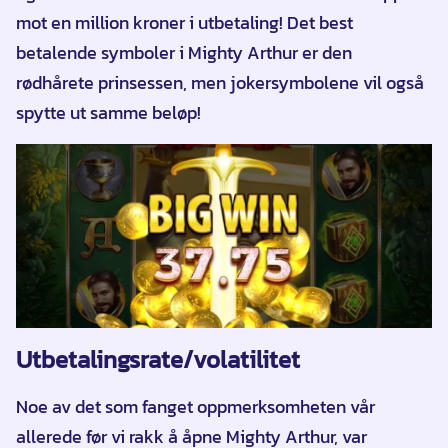
mot en million kroner i utbetaling! Det best
betalende symboler i Mighty Arthur er den
rødhårete prinsessen, men jokersymbolene vil også
spytte ut samme beløp!
Utbetalingsrate/volatilitet
Noe av det som fanget oppmerksomheten vår
allerede før vi rakk å åpne Mighty Arthur, var