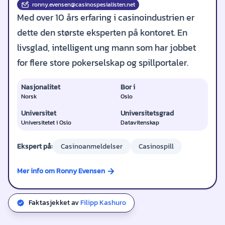
ronny.evensen@casinospesialisten.net
Med over 10 års erfaring i casinoindustrien er
dette den største eksperten på kontoret. En
livsglad, intelligent ung mann som har jobbet
for flere store pokerselskap og spillportaler.
Nasjonalitet
Bor i
Norsk
Oslo
Universitet
Universitetsgrad
Universitetet i Oslo
Datavitenskap
Ekspert på:
Casinoanmeldelser
Casinospill
Mer info om Ronny Evensen
Faktasjekket av
Filipp Kashuro