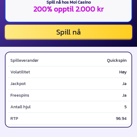
Spill nå hos Moi Casino
200% opptil 2.000 kr
Spill nå
Spilleverandør
Quickspin
Volatilitet
Høy
Jackpot
Ja
Freespins
Ja
Antall hjul
5
RTP
96.94