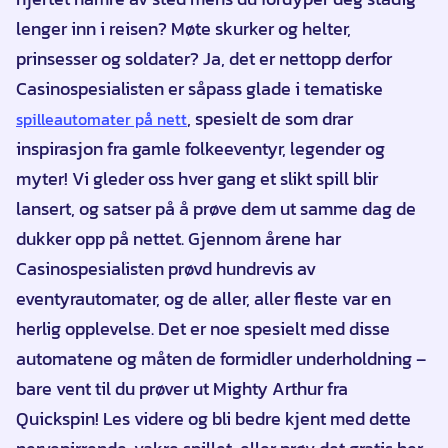
lenger inn i reisen? Møte skurker og helter,
prinsesser og soldater? Ja, det er nettopp derfor
Casinospesialisten er såpass glade i tematiske
, spesielt de som drar
spilleautomater på nett
inspirasjon fra gamle folkeeventyr, legender og
myter! Vi gleder oss hver gang et slikt spill blir
lansert, og satser på å prøve dem ut samme dag de
dukker opp på nettet. Gjennom årene har
Casinospesialisten prøvd hundrevis av
eventyrautomater, og de aller, aller fleste var en
herlig opplevelse. Det er noe spesielt med disse
automatene og måten de formidler underholdning –
bare vent til du prøver ut Mighty Arthur fra
Quickspin! Les videre og bli bedre kjent med dette