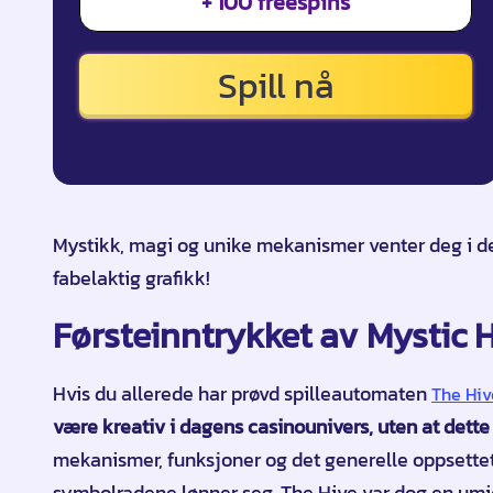
+ 100 freespins
Spill nå
Mystikk, magi og unike mekanismer venter deg i d
fabelaktig grafikk!
Førsteinntrykket av Mystic 
Hvis du allerede har prøvd spilleautomaten
The Hiv
være kreativ i dagens casinounivers, uten at dette
mekanismer, funksjoner og det generelle oppsettet,
symbolradene lønner seg. The Hive var dog en umidde