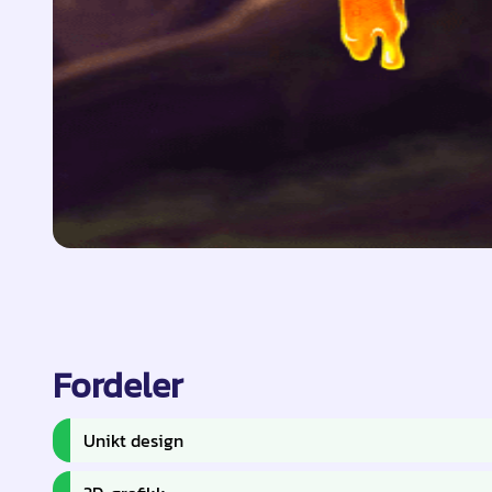
Fordeler
Unikt design