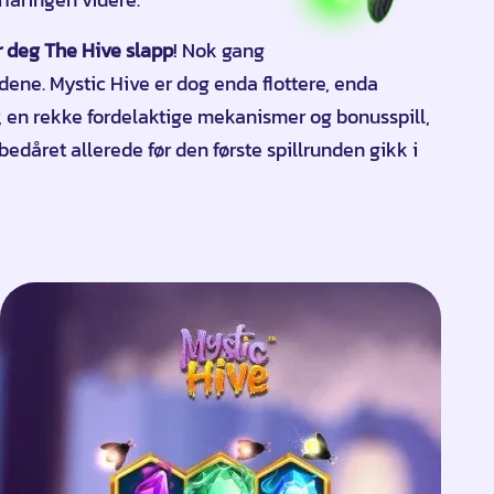
er deg The Hive slapp
! Nok gang
dene. Mystic Hive er dog enda flottere, enda
r, en rekke fordelaktige mekanismer og bonusspill,
e bedåret allerede før den første spillrunden gikk i