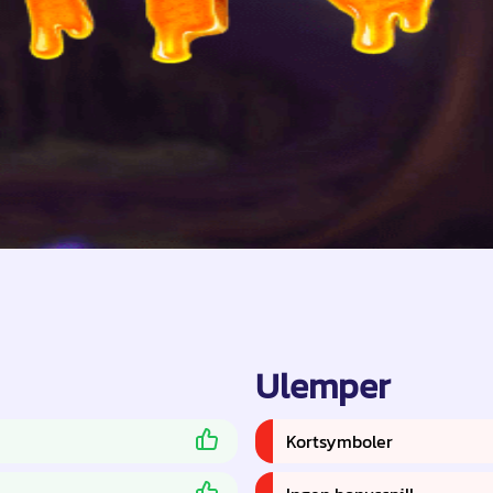
Ulemper
Kortsymboler