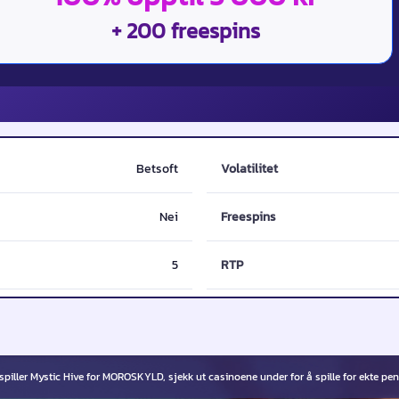
+ 200 freespins
Volatilitet
Betsoft
Freespins
Nei
RTP
5
spiller Mystic Hive for MOROSKYLD, sjekk ut casinoene under for å spille for ekte pen