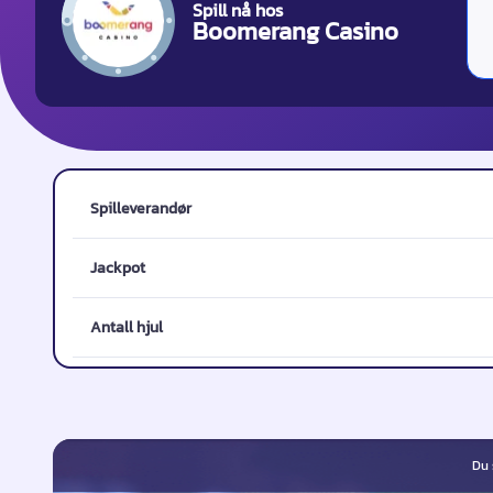
Spill nå hos
Boomerang Casino
Spilleverandør
Jackpot
Antall hjul
Du 