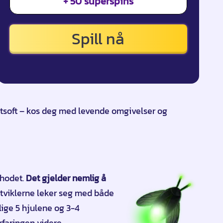
+ 50 superspins
Spill nå
tsoft – kos deg med levende omgivelser og
 hodet.
Det gjelder nemlig å
lutviklerne leker seg med både
lige 5 hjulene og 3-4
rfaringen videre.