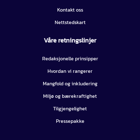
Kontakt oss
Nettstedskart
Våre retningslinjer
Redaksjonelle prinsipper
Hvordan vi rangerer
Mangfold og inkludering
Miljø og bærekraftighet
Tilgjengelighet
Pressepakke