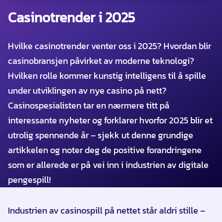
Casinotrender i 2025
Hvilke casinotrender venter oss i 2025? Hvordan blir
casinobransjen påvirket av moderne teknologi?
Hvilken rolle kommer kunstig intelligens til å spille
under utviklingen av nye casino på nett?
Casinospesialisten tar en nærmere titt på
interessante nyheter og forklarer hvorfor 2025 blir et
utrolig spennende år – sjekk ut denne grundige
artikkelen og noter deg de positive forandringene
som er allerede er på vei inn i industrien av digitale
pengespill!
Industrien av casinospill på nettet står aldri stille –