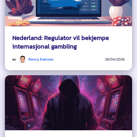
Nederland: Regulator vil bekjempe
internasjonal gambling
av
Ronny Evensen
28/04/2026