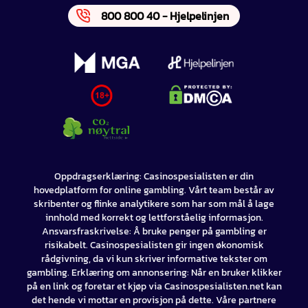
800 800 40 - Hjelpelinjen
Oppdragserklæring: Casinospesialisten er din
hovedplatform for online gambling. Vårt team består av
skribenter og flinke analytikere som har som mål å lage
innhold med korrekt og lettforståelig informasjon.
Ansvarsfraskrivelse: Å bruke penger på gambling er
risikabelt. Casinospesialisten gir ingen økonomisk
rådgivning, da vi kun skriver informative tekster om
gambling. Erklæring om annonsering: Når en bruker klikker
på en link og foretar et kjøp via Casinospesialisten.net kan
det hende vi mottar en provisjon på dette. Våre partnere