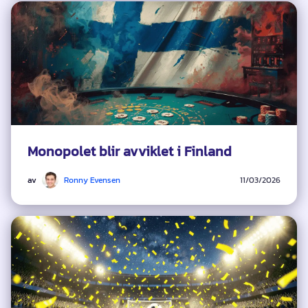
Monopolet blir avviklet i Finland
av
Ronny Evensen
11/03/2026