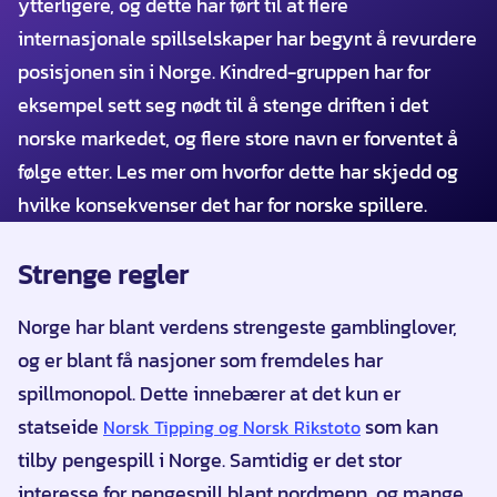
ytterligere, og dette har ført til at flere
internasjonale spillselskaper har begynt å revurdere
posisjonen sin i Norge. Kindred-gruppen har for
eksempel sett seg nødt til å stenge driften i det
norske markedet, og flere store navn er forventet å
følge etter. Les mer om hvorfor dette har skjedd og
hvilke konsekvenser det har for norske spillere.
Strenge regler
Norge har blant verdens strengeste gamblinglover,
og er blant få nasjoner som fremdeles har
spillmonopol. Dette innebærer at det kun er
statseide
som kan
Norsk Tipping og Norsk Rikstoto
tilby pengespill i Norge. Samtidig er det stor
interesse for pengespill blant nordmenn, og mange