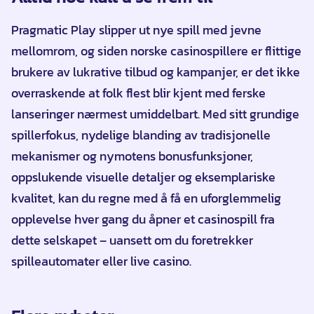
Pragmatic Play slipper ut nye spill med jevne
mellomrom, og siden norske casinospillere er flittige
brukere av lukrative tilbud og kampanjer, er det ikke
overraskende at folk flest blir kjent med ferske
lanseringer nærmest umiddelbart. Med sitt grundige
spillerfokus, nydelige blanding av tradisjonelle
mekanismer og nymotens bonusfunksjoner,
oppslukende visuelle detaljer og eksemplariske
kvalitet, kan du regne med å få en uforglemmelig
opplevelse hver gang du åpner et casinospill fra
dette selskapet – uansett om du foretrekker
spilleautomater eller live casino.