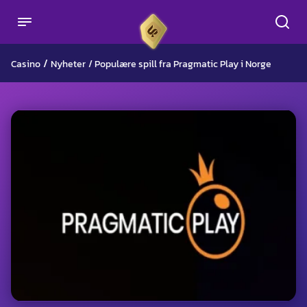
/
Casino
Nyheter
/
Populære spill fra Pragmatic Play i Norge