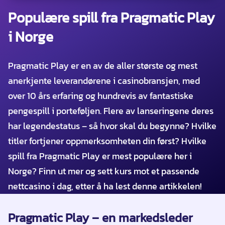
Populære spill fra Pragmatic Play
i Norge
Pragmatic Play er en av de aller største og mest
anerkjente leverandørene i casinobransjen, med
over 10 års erfaring og hundrevis av fantastiske
pengespill i porteføljen. Flere av lanseringene deres
har legendestatus – så hvor skal du begynne? Hvilke
titler fortjener oppmerksomheten din først? Hvilke
spill fra Pragmatic Play er mest populære her i
Norge? Finn ut mer og sett kurs mot et passende
nettcasino i dag, etter å ha lest denne artikkelen!
Pragmatic Play – en markedsleder