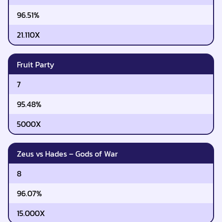
96.51%
21.110X
Fruit Party
7
95.48%
5000X
Zeus vs Hades – Gods of War
8
96.07%
15.000X