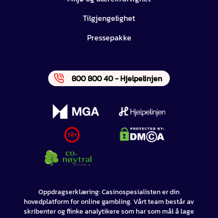
Tilgjengelighet
Pressepakke
800 800 40 - Hjelpelinjen
Oppdragserklæring: Casinospesialisten er din
hovedplatform for online gambling. Vårt team består av
skribenter og flinke analytikere som har som mål å lage