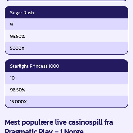
Sugar Rush
9
95.50%
5000X
Starlight Princess 1000
10
96.50%
15.000X
Mest populære live casinospill fra
Pragmatic Play – i Norge