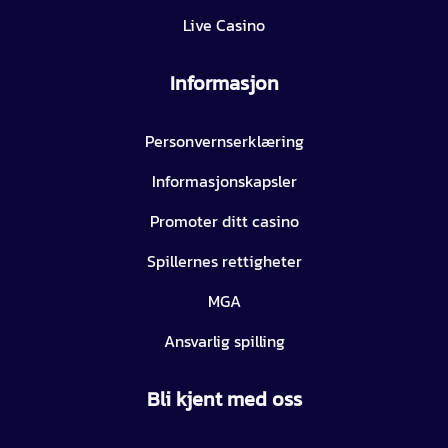
Live Casino
Informasjon
Personvernserklæring
Informasjonskapsler
Promoter ditt casino
Spillernes rettigheter
MGA
Ansvarlig spilling
Bli kjent med oss