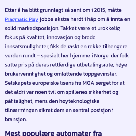
Etter å ha blitt grunnlagt så sent om i 2015, måtte
jobbe ekstra hardt i håp om å innta en
Pragmatic Play
solid markedsposisjon. Takket være et urokkelig
fokus på kvalitet, innovasjon og brede
innsatsmuligheter, fikk de raskt en rekke tilhengere
verden rundt – spesielt her hjemme i Norge, der folk
satte pris på deres rettferdige utbetalingsrate, høye
brukervennlighet og omfattende toppgevinster.
Selskapets europeiske lisens fra MGA sørget for at
det aldri var noen tvil om spillenes sikkerhet og
pålitelighet, mens den høyteknologiske
tilnærmingen sikret dem en sentral posisjon i
bransjen.
Mest populære automater fra