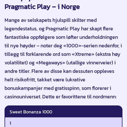
Pragmatic Play – i Norge
Mange av selskapets hjulspill skilter med
legendestatus, og Pragmatic Play har skapt flere
fantastiske oppfølgere som løfter underholdningen
til nye høyder – noter deg «1000»-serien nedenfor, i
tillegg til forklarende ord som «Xtreme» (ekstra høy
volatilitet) og «Megaways» (utallige vinnerveier) i
andre titler. Flere av disse kan dessuten oppleves
helt risikofritt, takket være lukrative
bonuskampanjer med gratisspinn, som florerer i
casinouniverset. Dette er favorittene til nordmenn:
Sweet Bonanza 1000
1