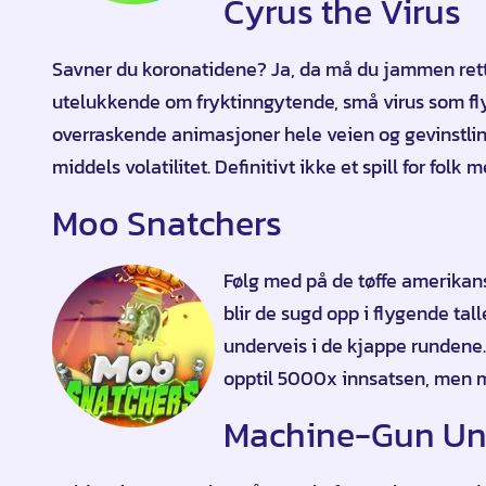
Cyrus the Virus
Savner du koronatidene? Ja, da må du jammen rett
utelukkende om fryktinngytende, små virus som fl
overraskende animasjoner hele veien og gevinstli
middels volatilitet. Definitivt ikke et spill for fol
Moo Snatchers
Følg med på de tøffe amerikan
blir de sugd opp i flygende t
underveis i de kjappe rundene.
opptil 5000x innsatsen, men me
Machine-Gun Un