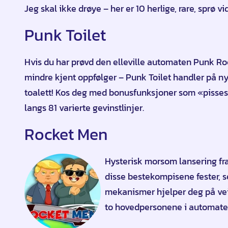
Jeg skal ikke drøye – her er 10 herlige, rare, sprø 
Punk Toilet
Hvis du har prøvd den elleville automaten Punk Rock
mindre kjent oppfølger – Punk Toilet handler på ny
toalett! Kos deg med bonusfunksjoner som «pisses
langs 81 varierte gevinstlinjer.
Rocket Men
Hysterisk morsom lansering fr
disse bestekompisene fester, s
mekanismer hjelper deg på veie
to hovedpersonene i automate