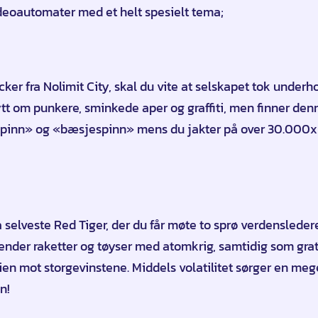
videoautomater med et helt spesielt tema;
er fra Nolimit City, skal du vite at selskapet tok underho
tt om punkere, sminkede aper og graffiti, men finner denn
pinn» og «bæsjespinn» mens du jakter på over 30.000x i
a selveste Red Tiger, der du får møte to sprø verdensled
ender raketter og tøyser med atomkrig, samtidig som grat
n mot storgevinstene. Middels volatilitet sørger en mege
n!