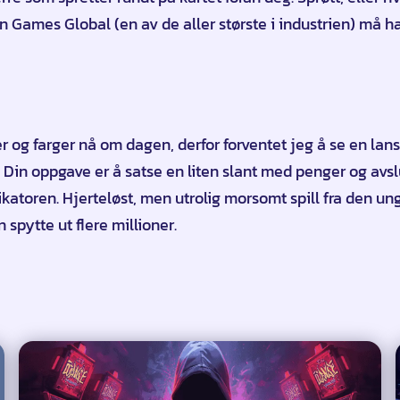
en Games Global (en av de aller største i industrien) må ha
er og farger nå om dagen, derfor forventet jeg å se en la
t. Din oppgave er å satse en liten slant med penger og avslu
likatoren. Hjerteløst, men utrolig morsomt spill fra den 
spytte ut flere millioner.