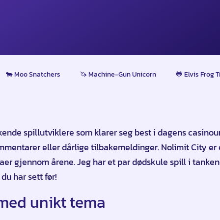
🐄 Moo Snatchers
🦄 Machine-Gun Unicorn
🐸 Elvis Frog 
kende spillutviklere som klarer seg best i dagens casinoun
ommentarer eller dårlige tilbakemeldinger. Nolimit City e
er gjennom årene. Jeg har et par dødskule spill i tankene
du har sett før!
med unikt tema