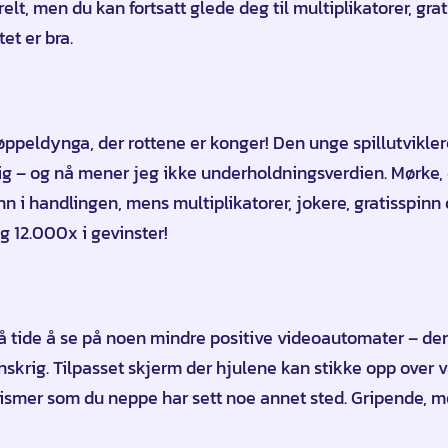
elt, men du kan fortsatt glede deg til multiplikatorer, gr
et er bra.
øppeldynga, der rottene er konger! Den unge spillutvikle
elig – og nå mener jeg ikke underholdningsverdien. Mørke
n i handlingen, mens multiplikatorer, jokere, gratisspinn 
og 12.000x i gevinster!
 på tide å se på noen mindre positive videoautomater – deri
skrig. Tilpasset skjerm der hjulene kan stikke opp over v
smer som du neppe har sett noe annet sted. Gripende, mø