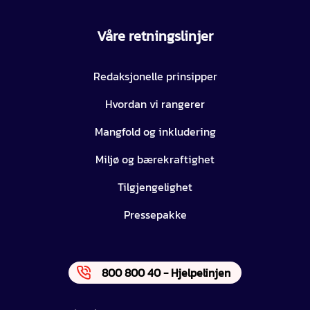
Våre retningslinjer
Redaksjonelle prinsipper
Hvordan vi rangerer
Mangfold og inkludering
Miljø og bærekraftighet
Tilgjengelighet
Pressepakke
800 800 40 - Hjelpelinjen