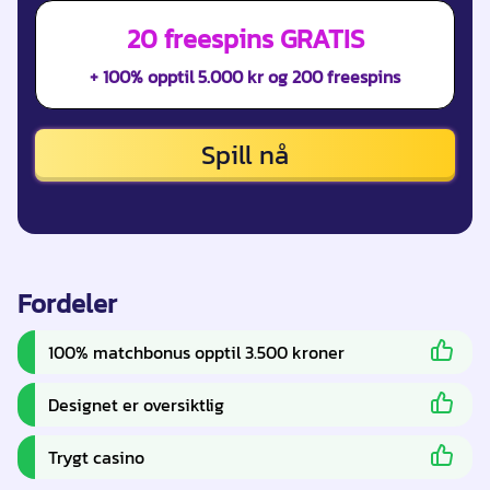
20 freespins GRATIS
+ 100% opptil 5.000 kr og 200 freespins
Spill nå
Fordeler
100% matchbonus opptil 3.500 kroner
Designet er oversiktlig
Trygt casino