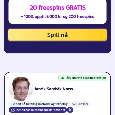
20 freespins GRATIS
+ 100% opptil 5.000 kr og 200 freespins
Spill nå
20+ års erfaring i casinobransjen
Henrik Sandvik Næss
Ekspert på betalingsmetoder og teknologi
570 Artikler
henrik.nass@casinospesialisten.net