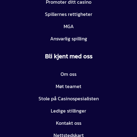
Promoter ditt casino
Spillernes rettigheter
MGA
Ansvarlig spilling
Bli kjent med oss
Om oss
Møt teamet
Stole på Casinospesialisten
Ledige stillinger
Kontakt oss
Nettstedskart