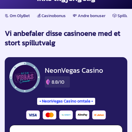
📃 Om OlyBet
💰 Casinobonus
💸 Andre bonuser
🎲 Spillut
Vi anbefaler disse casinoene med et
stort spillutvalg
NeonVegas Casino
8.8/10
NeonVegas Casino omtale