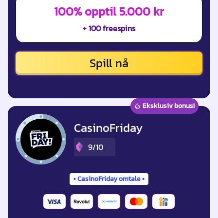
100% opptil 5.000 kr
+ 100 freespins
Spill nå
Eksklusiv bonus!
CasinoFriday
9/10
CasinoFriday omtale