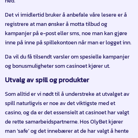
ned.
Det vi imidlertid bruker å anbefale våre lesere er å
registrere at man ønsker å motta tilbud og
kampanjer på e-post eller sms, noe man kan gjøre
inne på inne på spillekontoen når man er logget inn.
Da vil du få tilsendt varsler om spesielle kampanjer
og bonusmuligheter som casinoet kjører ut.
Utvalg av spill og produkter
Som alltid er vi nødt til å understreke at utvalget av
spill naturligvis er noe av det viktigste med et
casino, og da er det essensielt at casinoet har valgt
de rette samarbeidspartnerne. Hos OlyBet kjører
man ‘safe’ og det innebærer at de har valgt å hente