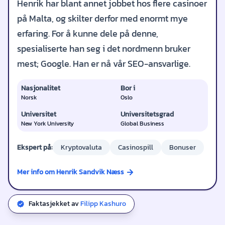
Henrik har blant annet jobbet hos flere casinoer
på Malta, og skilter derfor med enormt mye
erfaring. For å kunne dele på denne,
spesialiserte han seg i det nordmenn bruker
mest; Google. Han er nå vår SEO-ansvarlige.
Nasjonalitet
Bor i
Norsk
Oslo
Universitet
Universitetsgrad
New York University
Global Business
Ekspert på:
Kryptovaluta
Casinospill
Bonuser
Mer info om Henrik Sandvik Næss
Faktasjekket av
Filipp Kashuro