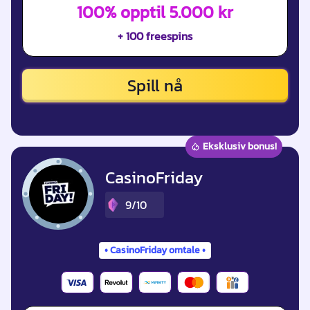
100% opptil 5.000 kr
+ 100 freespins
Spill nå
Eksklusiv bonus!
CasinoFriday
9/10
CasinoFriday omtale