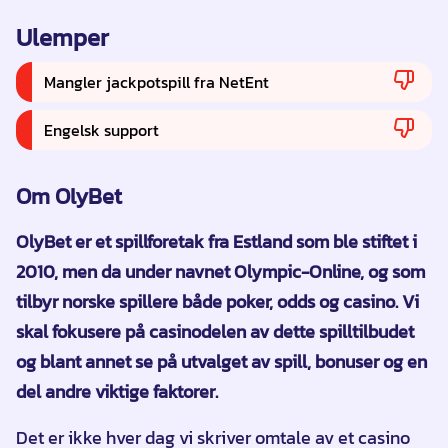
Ulemper
Mangler jackpotspill fra NetEnt
Engelsk support
Om OlyBet
OlyBet er et spillforetak fra Estland som ble stiftet i
2010, men da under navnet Olympic-Online, og som
tilbyr norske spillere både poker, odds og casino. Vi
skal fokusere på casinodelen av dette spilltilbudet
og blant annet se på utvalget av spill, bonuser og en
del andre viktige faktorer.
Det er ikke hver dag vi skriver omtale av et casino