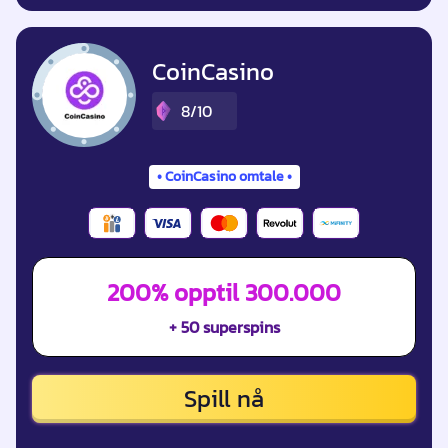
CoinCasino
8/10
CoinCasino omtale
200% opptil 300.000
+ 50 superspins
Spill nå