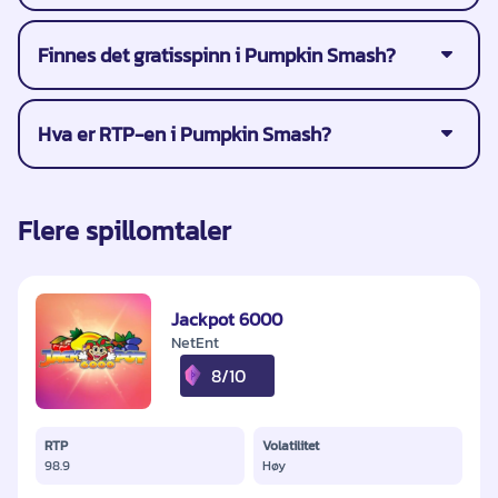
Finnes det gratisspinn i Pumpkin Smash?
Hva er RTP-en i Pumpkin Smash?
Flere spillomtaler
Jackpot 6000
NetEnt
8/10
RTP
Volatilitet
98.9
Høy