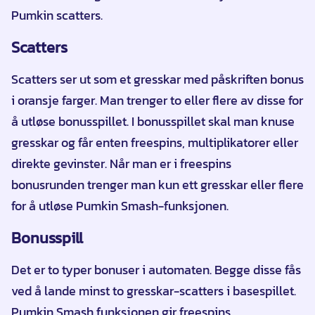
Pumkin scatters.
Scatters
Scatters ser ut som et gresskar med påskriften bonus
i oransje farger. Man trenger to eller flere av disse for
å utløse bonusspillet. I bonusspillet skal man knuse
gresskar og får enten freespins, multiplikatorer eller
direkte gevinster. Når man er i freespins
bonusrunden trenger man kun ett gresskar eller flere
for å utløse Pumkin Smash-funksjonen.
Bonusspill
Det er to typer bonuser i automaten. Begge disse fås
ved å lande minst to gresskar-scatters i basespillet.
Pumkin Smash funksjonen gir freespins,