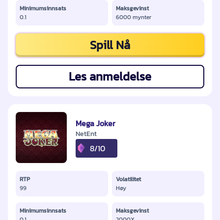
Minimumsinnsats
Maksgevinst
0.1
6000 mynter
Spill Nå
Les anmeldelse
Mega Joker
NetEnt
8/10
RTP
Volatilitet
99
Høy
Minimumsinnsats
Maksgevinst
0.1
2000X