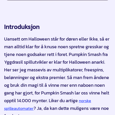
Introduksjon
Uansett om Halloween står for døren eller ikke, så er
man alltid klar for å knuse noen spretne gresskar og
tjene noen godsaker rett i foret. Pumpkin Smash fra
Yggdrasil spillutvikler er klar for Halloween anarki.
Her ser jeg massevis av multiplikatorer, freespins,
belønninger og ekstra premier. Så man frem åndene
og bruk din magi til å vinne mer enn naboen noen
gang har gjort, for Pumpkin Smash lar oss vinne helt
opptil 14.000 mynter. Liker du artige
norske
? Ja, da kan dette muligens være noe
spilleautomater