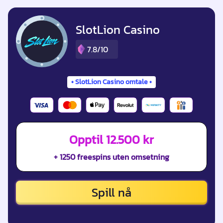
SlotLion Casino
7.8/10
SlotLion Casino omtale
Opptil 12.500 kr
+ 1250 freespins uten omsetning
Spill nå