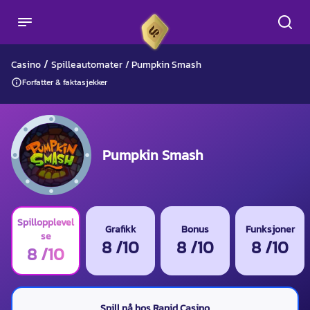
/
Casino
Spilleautomater
/
Pumpkin Smash
Forfatter & faktasjekker
Pumpkin Smash
Spillopplevel
Grafikk
Bonus
Funksjoner
se
8 /10
8 /10
8 /10
8 /10
Spill nå hos Rapid Casino