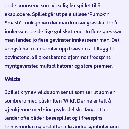
er de bonusene som virkelig får spillet til å
eksplodere. Spillet går ut på å utløse ‘Pumpkin
Smash’-funksjonen der man knuser gresskar for å
innkassere de deilige gullskattene. Jo flere gresskar
man lander, jo flere gevinster innkasserer man. Det
er også her man samler opp freespins i tillegg til
gevinstene. Så gresskarene gjemmer freespins,
myntgevinster, multiplikatorer og store premier.
Wilds
Spillet kryr av wilds som ser ut som ser ut som en
sombrero med påskriften ’Wild’. Denne er lett å
gjenkjenne med sine psykedeliske farger. Den
lander ofte både i basespillet og i freespins
bonusrunden og erstatter alle andre symboler enn