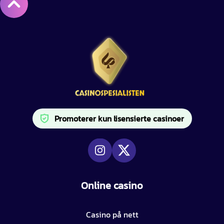
Promoterer kun lisensierte casinoer
Online casino
Casino på nett