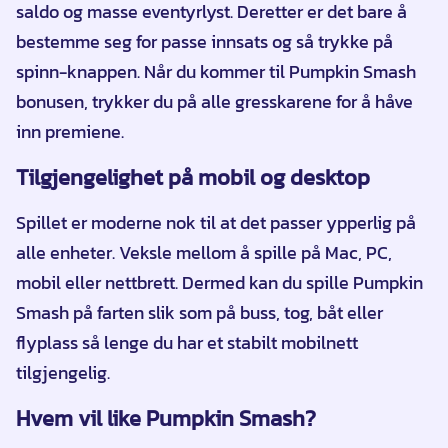
saldo og masse eventyrlyst. Deretter er det bare å
bestemme seg for passe innsats og så trykke på
spinn-knappen. Når du kommer til Pumpkin Smash
bonusen, trykker du på alle gresskarene for å håve
inn premiene.
Tilgjengelighet på mobil og desktop
Spillet er moderne nok til at det passer ypperlig på
alle enheter. Veksle mellom å spille på Mac, PC,
mobil eller nettbrett. Dermed kan du spille Pumpkin
Smash på farten slik som på buss, tog, båt eller
flyplass så lenge du har et stabilt mobilnett
tilgjengelig.
Hvem vil like Pumpkin Smash?