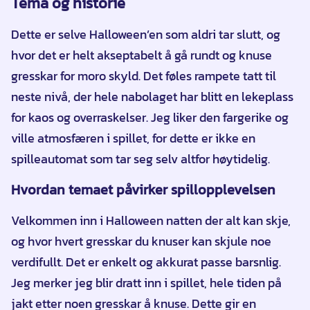
Tema og historie
Dette er selve Halloween’en som aldri tar slutt, og
hvor det er helt akseptabelt å gå rundt og knuse
gresskar for moro skyld. Det føles rampete tatt til
neste nivå, der hele nabolaget har blitt en lekeplass
for kaos og overraskelser. Jeg liker den fargerike og
ville atmosfæren i spillet, for dette er ikke en
spilleautomat som tar seg selv altfor høytidelig.
Hvordan temaet påvirker spillopplevelsen
Velkommen inn i Halloween natten der alt kan skje,
og hvor hvert gresskar du knuser kan skjule noe
verdifullt. Det er enkelt og akkurat passe barsnlig.
Jeg merker jeg blir dratt inn i spillet, hele tiden på
jakt etter noen gresskar å knuse. Dette gir en