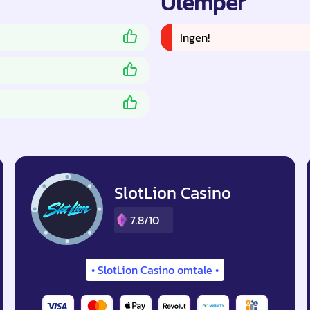
Ulemper
Ingen!
SlotLion Casino
7.8/10
SlotLion Casino omtale