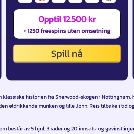
Opptil 12.500 kr
+ 1250 freespins uten omsetning
Spill nå
en klassiske historien fra Sherwood-skogen i Nottingham, hvo
en øldrikkende munken og lille John. Reis tilbake i tid og i
om består av 5 hjul, 3 rader og 20 innsats-og gevinstlinj