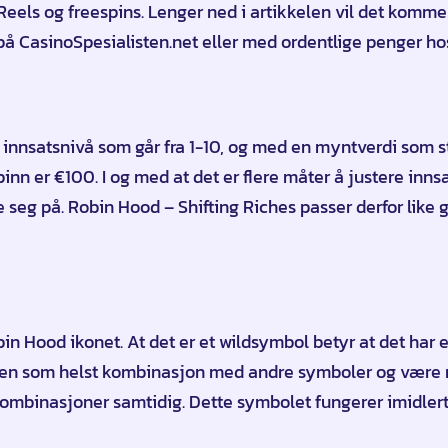
g Reels og freespins. Lenger ned i artikkelen vil det kom
 på CasinoSpesialisten.net eller med ordentlige penger 
 innsatsnivå som går fra 1-10, og med en myntverdi som st
n er €100. I og med at det er flere måter å justere innsat
seg på. Robin Hood – Shifting Riches passer derfor like go
n Hood ikonet. At det er et wildsymbol betyr at det har e
ilken som helst kombinasjon med andre symboler og være 
ombinasjoner samtidig. Dette symbolet fungerer imidlert