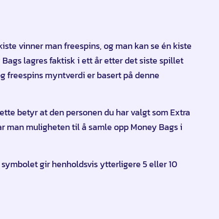
iste vinner man freespins, og man kan se én kiste
gs lagres faktisk i ett år etter det siste spillet
og freespins myntverdi er basert på denne
Dette betyr at den personen du har valgt som Extra
r man muligheten til å samle opp Money Bags i
 symbolet gir henholdsvis ytterligere 5 eller 10