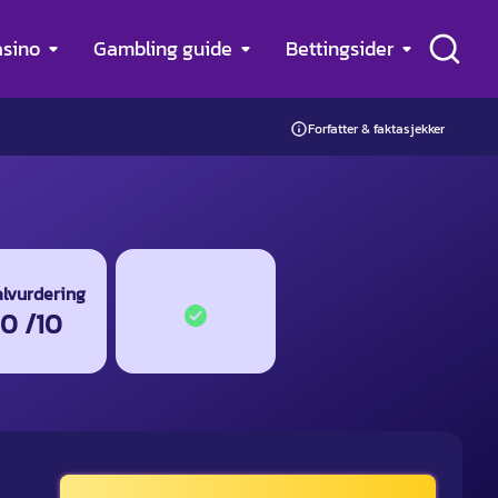
asino
Gambling guide
Bettingsider
Forfatter & faktasjekker
alvurdering
10 /10