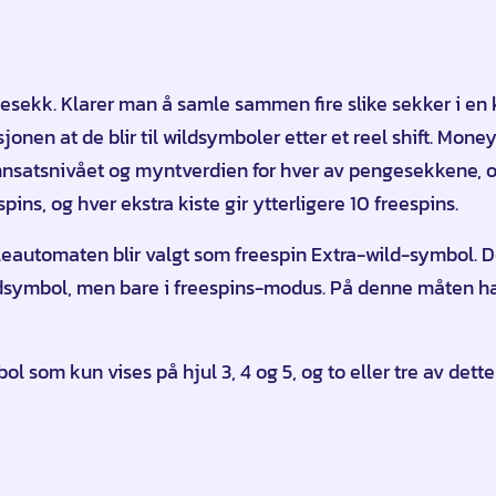
ekk. Klarer man å samle sammen fire slike sekker i en k
en at de blir til wildsymboler etter et reel shift. Money Ba
 innsatsnivået og myntverdien for hver av pengesekkene, 
ins, og hver ekstra kiste gir ytterligere 10 freespins.
lleautomaten blir valgt som freespin Extra-wild-symbol. 
dsymbol, men bare i freespins-modus. På denne måten ha
 som kun vises på hjul 3, 4 og 5, og to eller tre av dette