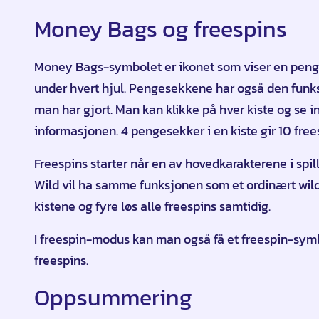
Money Bags og freespins
Money Bags-symbolet er ikonet som viser en penges
under hvert hjul. Pengesekkene har også den funksjon
man har gjort. Man kan klikke på hver kiste og se
informasjonen. 4 pengesekker i en kiste gir 10 freesp
Freespins starter når en av hovedkarakterene i spi
Wild vil ha samme funksjonen som et ordinært wil
kistene og fyre løs alle freespins samtidig.
I freespin-modus kan man også få et freespin-symbol
freespins.
Oppsummering