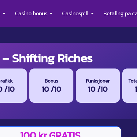
o
Casino bonus
Casinospill
Betaling på c
– Shifting Riches
rafikk
Bonus
Funksjoner
Tot
0 /10
10 /10
10 /10
100 kr GRATIS