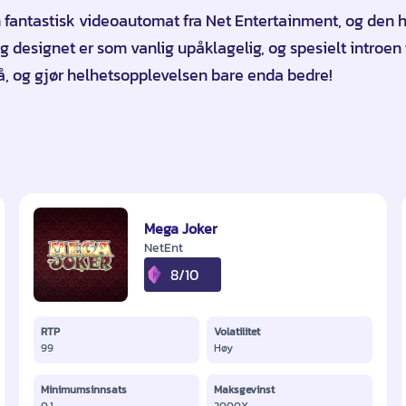
 en fantastisk videoautomat fra Net Entertainment, og de
designet er som vanlig upåklagelig, og spesielt introen ti
å, og gjør helhetsopplevelsen bare enda bedre!
Mega Joker
NetEnt
8/10
RTP
Volatilitet
99
Høy
Minimumsinnsats
Maksgevinst