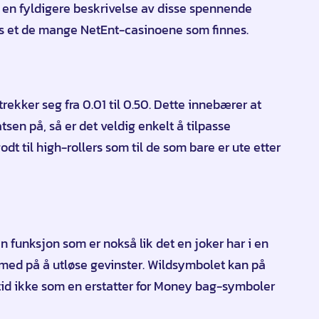
me en fyldigere beskrivelse av disse spennende
hos et de mange NetEnt-casinoene som finnes.
rekker seg fra 0.01 til 0.50. Dette innebærer at
sen på, så er det veldig enkelt å tilpasse
dt til high-rollers som til de som bare er ute etter
n funksjon som er nokså lik det en joker har i en
med på å utløse gevinster. Wildsymbolet kan på
id ikke som en erstatter for Money bag-symboler