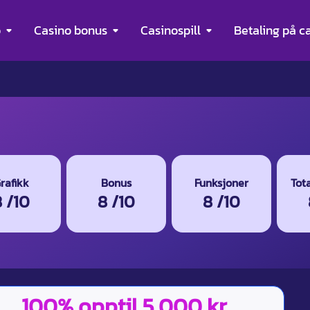
o
Casino bonus
Casinospill
Betaling på c
rafikk
Bonus
Funksjoner
Tot
 /10
8 /10
8 /10
100% opptil 5 000 kr