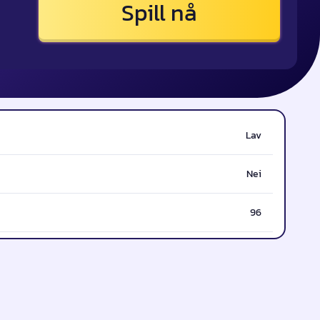
Spill nå
Lav
Nei
96