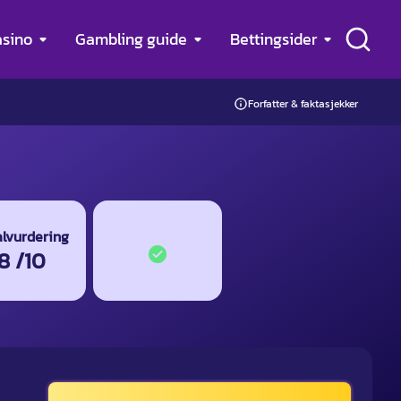
asino
Gambling guide
Bettingsider
Forfatter & faktasjekker
alvurdering
8 /10