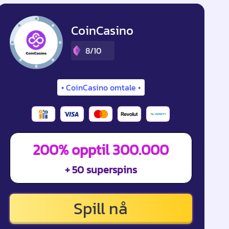
CoinCasino
8/10
CoinCasino omtale
200% opptil 300.000
+ 50 superspins
Spill nå