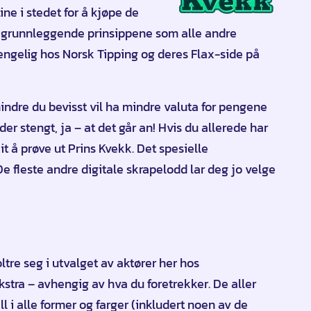
ine i stedet for å kjøpe de
mme grunnleggende prinsippene som alle andre
gjengelig hos Norsk Tipping og deres Flax-side på
indre du bevisst vil ha mindre valuta for pengene
er stengt, ja – at det går an! Hvis du allerede har
 å prøve ut Prins Kvekk. Det spesielle
De fleste andre digitale skrapelodd lar deg jo velge
tre seg i utvalget av aktører her hos
kstra – avhengig av hva du foretrekker. De aller
l i alle former og farger (inkludert noen av de