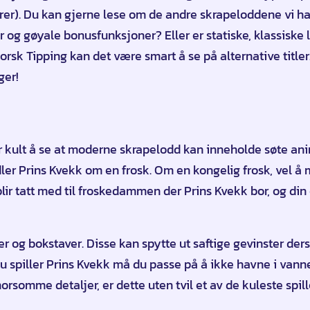
 Du kan gjerne lese om de andre skrapeloddene vi har tes
og gøyale bonusfunksjoner? Eller er statiske, klassiske 
orsk Tipping kan det være smart å se på alternative titler
ger!
er kult å se at moderne skrapelodd kan inneholde søte ani
er Prins Kvekk om en frosk. Om en kongelig frosk, vel å m
blir tatt med til froskedammen der Prins Kvekk bor, og din 
 og bokstaver. Disse kan spytte ut saftige gevinster ders
du spiller Prins Kvekk må du passe på å ikke havne i vannet,
orsomme detaljer, er dette uten tvil et av de kuleste spil