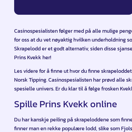
Casinospesialisten følger med på alle mulige penges
for oss at du vet nøyaktig hvilken underholdning som
Skrapelodd er et godt alternativ, siden disse sja
Prins Kvekk her!
Les videre for å finne ut hvor du finne skrapelodde
Norsk Tipping. Casinospesialisten har prøvd alle sk
spesielle univers. Er du klar til å følge frosken Kv
Spille Prins Kvekk online
Du har kanskje peiling på skrapeloddene som finnes
finner man en rekke populære lodd, slike som Fjols ti