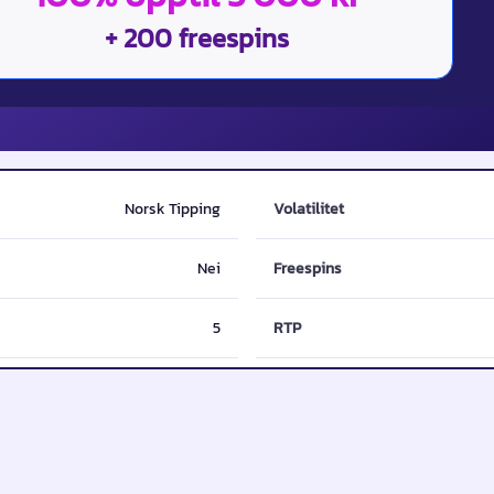
+ 200 freespins
Volatilitet
Norsk Tipping
Freespins
Nei
RTP
5