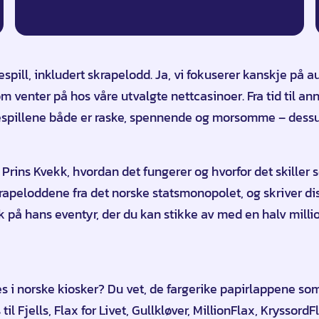
pill, inkludert skrapelodd. Ja, vi fokuserer kanskje på au
 venter på hos våre utvalgte nettcasinoer. Fra tid til ann
nsespillene både er raske, spennende og morsomme – dessu
t Prins Kvekk, hvordan det fungerer og hvorfor det skiller
rapeloddene fra det norske statsmonopolet, og skriver dis
ekk på hans eventyr, der du kan stikke av med en halv milli
 i norske kiosker? Du vet, de fargerike papirlappene som 
l Fjells, Flax for Livet, Gullkløver, MillionFlax, Kryssord