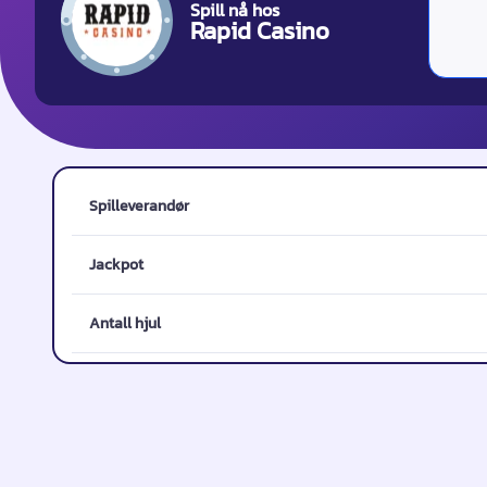
Spill nå hos
Rapid Casino
Spilleverandør
Jackpot
Antall hjul