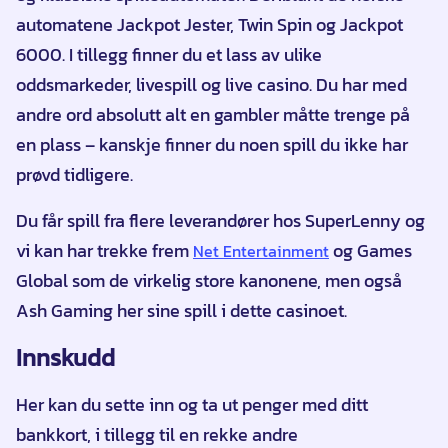
automatene Jackpot Jester, Twin Spin og Jackpot
6000. I tillegg finner du et lass av ulike
oddsmarkeder, livespill og live casino. Du har med
andre ord absolutt alt en gambler måtte trenge på
en plass – kanskje finner du noen spill du ikke har
prøvd tidligere.
Du får spill fra flere leverandører hos SuperLenny og
vi kan har trekke frem
og Games
Net Entertainment
Global som de virkelig store kanonene, men også
Ash Gaming her sine spill i dette casinoet.
Innskudd
Her kan du sette inn og ta ut penger med ditt
bankkort, i tillegg til en rekke andre