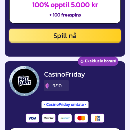
100% opptil 5.000 kr
+ 100 freespins
Spill nå
Eksklusiv bonus!
CasinoFriday
9/10
CasinoFriday omtale