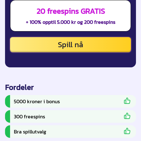
20 freespins GRATIS
+ 100% opptil 5.000 kr og 200 freespins
Spill nå
Fordeler
5000 kroner i bonus
300 freespins
Bra spillutvalg