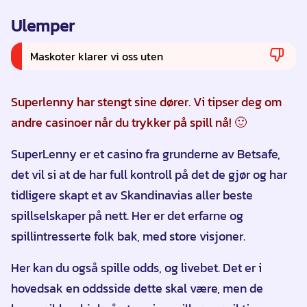
Ulemper
Maskoter klarer vi oss uten
Superlenny har stengt sine dører. Vi tipser deg om
andre casinoer når du trykker på spill nå! 🙂
SuperLenny er et casino fra grunderne av Betsafe,
det vil si at de har full kontroll på det de gjør og har
tidligere skapt et av Skandinavias aller beste
spillselskaper på nett. Her er det erfarne og
spillintresserte folk bak, med store visjoner.
Her kan du også spille odds, og livebet. Det er i
hovedsak en oddsside dette skal være, men de