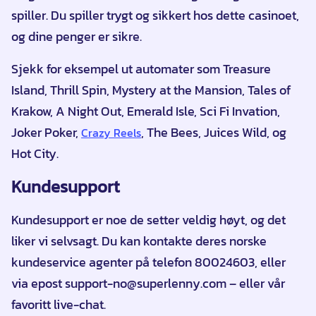
spiller. Du spiller trygt og sikkert hos dette casinoet,
og dine penger er sikre.
Sjekk for eksempel ut automater som Treasure
Island, Thrill Spin, Mystery at the Mansion, Tales of
Krakow, A Night Out, Emerald Isle, Sci Fi Invation,
Joker Poker,
, The Bees, Juices Wild, og
Crazy Reels
Hot City.
Kundesupport
Kundesupport er noe de setter veldig høyt, og det
liker vi selvsagt. Du kan kontakte deres norske
kundeservice agenter på telefon 80024603, eller
via epost support-no@superlenny.com – eller vår
favoritt live-chat.