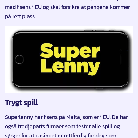
med lisens i EU og skal forsikre at pengene kommer
på rett plass.
Trygt spill
Superlenny har lisens på Malta, som er i EU. De har
også tredjeparts firmaer som tester alle spill og
sørger for at casinoet er rettferdig for deg som