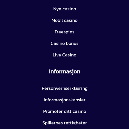
Nye casino
Mobil casino
Freespins
Casino bonus
Live Casino
Informasjon
Personvernserklæring
Informasjonskapsler
Promoter ditt casino
Spillernes rettigheter