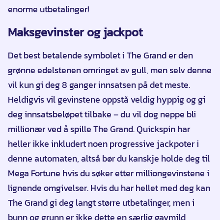
enorme utbetalinger!
Maksgevinster og jackpot
Det best betalende symbolet i The Grand er den
grønne edelstenen omringet av gull, men selv denne
vil kun gi deg 8 ganger innsatsen på det meste.
Heldigvis vil gevinstene oppstå veldig hyppig og gi
deg innsatsbeløpet tilbake – du vil dog neppe bli
millionær ved å spille The Grand. Quickspin har
heller ikke inkludert noen progressive jackpoter i
denne automaten, altså bør du kanskje holde deg til
Mega Fortune hvis du søker etter milliongevinstene i
lignende omgivelser. Hvis du har hellet med deg kan
The Grand gi deg langt større utbetalinger, men i
bunn og grunn er ikke dette en særlig gavmild