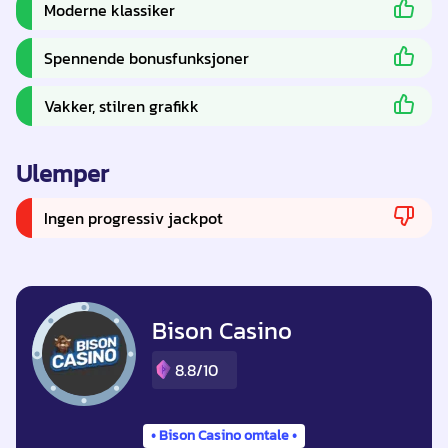
Moderne klassiker
Spennende bonusfunksjoner
Vakker, stilren grafikk
Ulemper
Ingen progressiv jackpot
Bison Casino
8.8/10
Bison Casino omtale