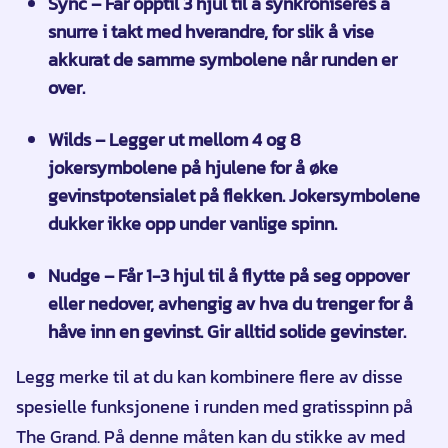
Sync
– Får opptil 3 hjul til å synkroniseres å
snurre i takt med hverandre, for slik å vise
akkurat de samme symbolene når runden er
over.
Wilds
– Legger ut mellom 4 og 8
jokersymbolene på hjulene for å øke
gevinstpotensialet på flekken. Jokersymbolene
dukker ikke opp under vanlige spinn.
Nudge
– Får 1-3 hjul til å flytte på seg oppover
eller nedover, avhengig av hva du trenger for å
håve inn en gevinst. Gir alltid solide gevinster.
Legg merke til at du kan kombinere flere av disse
spesielle funksjonene i runden med gratisspinn på
The Grand. På denne måten kan du stikke av med