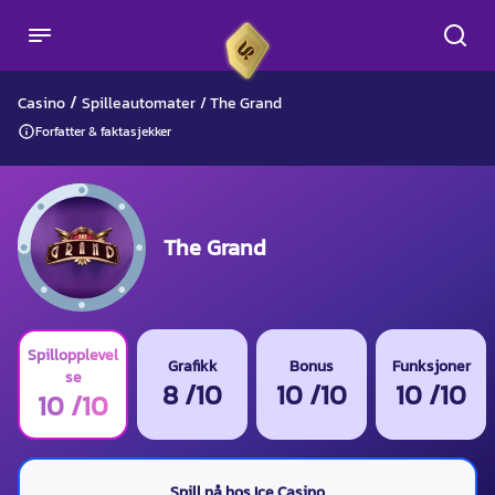
/
Casino
Spilleautomater
/
The Grand
Forfatter & faktasjekker
The Grand
Spillopplevel
Grafikk
Bonus
Funksjoner
se
8 /10
10 /10
10 /10
10 /10
Spill nå hos Ice Casino