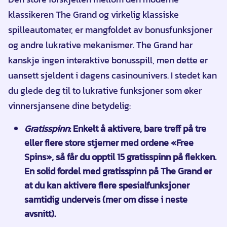
klassikeren The Grand og virkelig klassiske
spilleautomater, er mangfoldet av bonusfunksjoner
og andre lukrative mekanismer. The Grand har
kanskje ingen interaktive bonusspill, men dette er
uansett sjeldent i dagens casinounivers. I stedet kan
du glede deg til to lukrative funksjoner som øker
vinnersjansene dine betydelig:
Gratisspinn
: Enkelt å aktivere, bare treff på tre
eller flere store stjerner med ordene «Free
Spins», så får du opptil 15 gratisspinn på flekken.
En solid fordel med gratisspinn på The Grand er
at du kan aktivere flere spesialfunksjoner
samtidig underveis (mer om disse i neste
avsnitt).