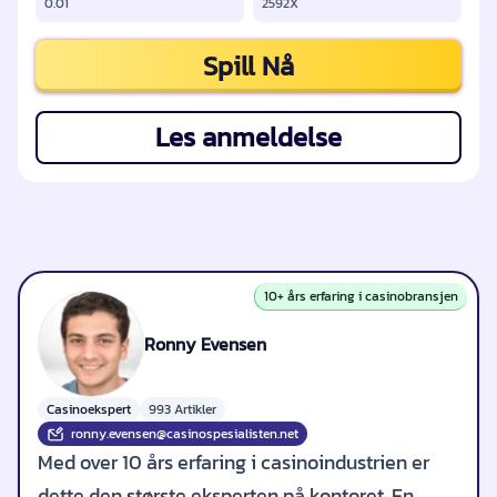
0.01
2592X
Spill Nå
Les anmeldelse
10+ års erfaring i casinobransjen
Ronny Evensen
Casinoekspert
993 Artikler
ronny.evensen@casinospesialisten.net
Med over 10 års erfaring i casinoindustrien er
dette den største eksperten på kontoret. En