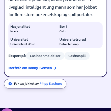
livsglad, intelligent ung mann som har jobbet
for flere store pokerselskap og spillportaler.
Nasjonalitet
Bor i
Norsk
Oslo
Universitet
Universitetsgrad
Universitetet i Oslo
Datavitenskap
Ekspert på:
Casinoanmeldelser
Casinospill
Mer info om Ronny Evensen
Faktasjekket av
Filipp Kashuro