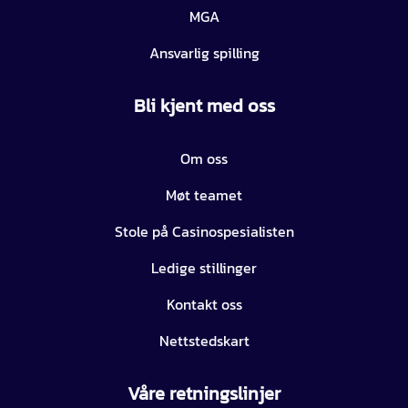
MGA
Ansvarlig spilling
Bli kjent med oss
Om oss
Møt teamet
Stole på Casinospesialisten
Ledige stillinger
Kontakt oss
Nettstedskart
Våre retningslinjer