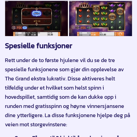
Spesielle funksjoner
Rett under de to første hjulene vil du se de tre
spesielle funksjonene som gjør din opplevelse av
The Grand ekstra lukrativ. Disse aktiveres helt
tilfeldig under et hvilket som helst spinn i
hovedspillet, samtidig som de kan dukke opp i
runden med gratisspinn og høyne vinnersjansene
dine ytterligere. La disse funksjonene hjelpe deg på
veien mot storgevinstene: