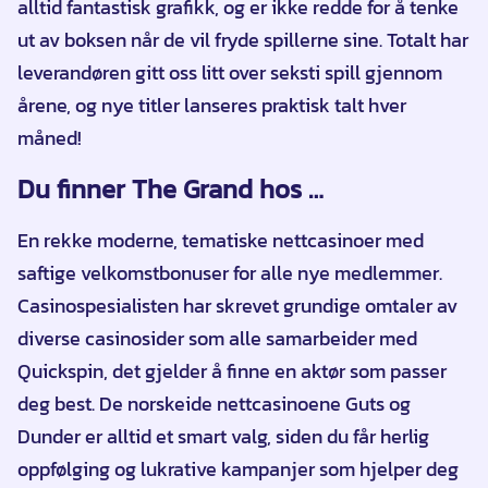
alltid fantastisk grafikk, og er ikke redde for å tenke
ut av boksen når de vil fryde spillerne sine. Totalt har
leverandøren gitt oss litt over seksti spill gjennom
årene, og nye titler lanseres praktisk talt hver
måned!
Du finner The Grand hos …
En rekke moderne, tematiske nettcasinoer med
saftige velkomstbonuser for alle nye medlemmer.
Casinospesialisten har skrevet grundige omtaler av
diverse casinosider som alle samarbeider med
Quickspin, det gjelder å finne en aktør som passer
deg best. De norskeide nettcasinoene Guts og
Dunder er alltid et smart valg, siden du får herlig
oppfølging og lukrative kampanjer som hjelper deg