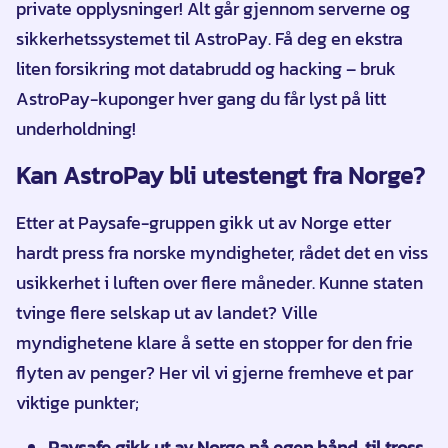
private opplysninger! Alt går gjennom serverne og
sikkerhetssystemet til AstroPay. Få deg en ekstra
liten forsikring mot databrudd og hacking – bruk
AstroPay-kuponger hver gang du får lyst på litt
underholdning!
Kan AstroPay bli utestengt fra Norge?
Etter at Paysafe-gruppen gikk ut av Norge etter
hardt press fra norske myndigheter, rådet det en viss
usikkerhet i luften over flere måneder. Kunne staten
tvinge flere selskap ut av landet? Ville
myndighetene klare å sette en stopper for den frie
flyten av penger? Her vil vi gjerne fremheve et par
viktige punkter;
Paysafe gikk ut av Norge på egen hånd, til tross