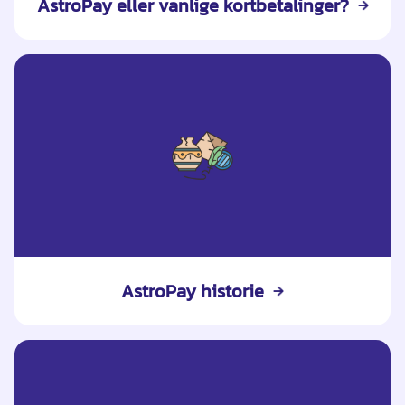
AstroPay eller vanlige kortbetalinger?
AstroPay historie