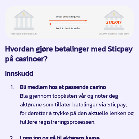
Hvordan gjøre betalinger med Sticpay
på casinoer?
Innskudd
Bli medlem hos et passende casino
Bla gjennom topplisten vår og noter deg
aktørene som tillater betalinger via Sticpay,
for deretter å trykke på den aktuelle lenken og
fullføre registreringsprosessen.
Logg inn og gå til aktørens kasse