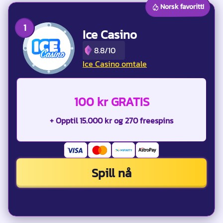
Norsk favoritt!
Ice Casino
8.8/10
Ice Casino omtale
100 kr GRATIS
+ Opptil 15.000 kr og 270 freespins
Spill nå