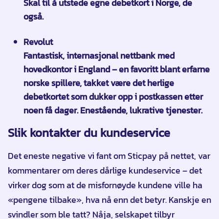
Skal til å utstede egne debetkort i Norge, de
også.
Revolut
Fantastisk, internasjonal nettbank med
hovedkontor i England – en favoritt blant erfarne
norske spillere, takket være det herlige
debetkortet som dukker opp i postkassen etter
noen få dager. Enestående, lukrative tjenester.
Slik kontakter du kundeservice
Det eneste negative vi fant om Sticpay på nettet, var
kommentarer om deres dårlige kundeservice – det
virker dog som at de misfornøyde kundene ville ha
«pengene tilbake», hva nå enn det betyr. Kanskje en
svindler som ble tatt? Nåja, selskapet tilbyr