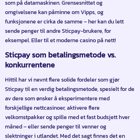
som på datamaskinen. Grensesnittet og
omgivelsene kan påminne om Vipps, og
funksjonene er cirka de samme – her kan du lett
sende penger til andre Sticpay-brukere, for
eksempel. Eller til et moderne casino på nett!
Sticpay som betalingsmetode vs.
konkurrentene
Hittil har vi nevnt flere solide fordeler som gjør
Sticpay til en verdig betalingsmetode, spesielt for de
av dere som ønsker å eksperimentere med
forskjellige nettcasinoer, aktivere flere
velkomstpakker og spille med et fast budsjett hver
måned – eller sende penger til venner og
slektninger i utlandet. Med det sagt finnes det en