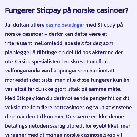
Fungerer Sticpay på norske casinoer?
Ja, du kan utføre
med Sticpay på
casino betalinger
norske casinoer – derfor kan dette være et
interessant mellomledd, spesielt for deg som
planlegger å tilbringe en del tid hos aktørene der
ute. Casinospesialisten har skrevet om flere
velfungerende verdikuponger som har inntatt
markedet i det siste, men alle disse fungerer kun én
vei, altså får du ikke gjort uttak på samme måte.
Med Sticpay kan du derimot sende penger hit og dit,
veksle mellom flere nettcasinoer, og ta ut gevinstene
dine når den tid kommer. Dessverre er ikke denne
betalingsmetoden særlig utbredt for øyeblikket, men
vi regner med at mange norske casinoselskap vil