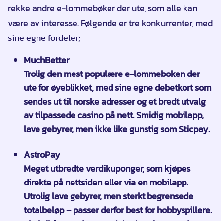
rekke andre e-lommebøker der ute, som alle kan
være av interesse. Følgende er tre konkurrenter, med
sine egne fordeler;
MuchBetter
Trolig den mest populære e-lommeboken der
ute for øyeblikket, med sine egne debetkort som
sendes ut til norske adresser og et bredt utvalg
av tilpassede casino på nett. Smidig mobilapp,
lave gebyrer, men ikke like gunstig som Sticpay.
AstroPay
Meget utbredte verdikuponger, som kjøpes
direkte på nettsiden eller via en mobilapp.
Utrolig lave gebyrer, men sterkt begrensede
totalbeløp – passer derfor best for hobbyspillere.