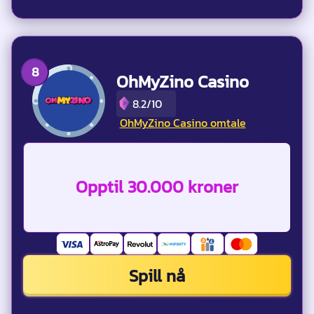
OhMyZino Casino
8.2/10
OhMyZino Casino omtale
Opptil 30.000 kroner
Spill nå