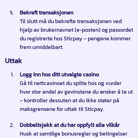
Bekreft transaksjonen
Til slutt må du bekrefte transaksjonen ved
hjelp av brukernavnet (e-posten) og passordet
du registrerte hos Sticpay – pengene kommer
frem umiddelbart.
Uttak
Logg inn hos ditt utvalgte casino
Gå til nettcasinoet du spilte hos og vurder
hvor stor andel av gevinstene du ønsker å ta ut
– kontroller dessuten at du ikke støter på
maksgrensene for uttak til Sticpay.
Dobbeltsjekk at du har oppfylt alle vilkår
Husk at samtlige bonusregler og betingelser