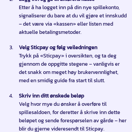
Etter å ha logget inn på din nye spillekonto,
signaliserer du bare at du vil gjøre et innskudd
– det være via «kassen» eller listen med
aktuelle betalingsmetoder.
Velg Sticpay og følg veiledningen
Trykk på «Sticpay» i oversikten, og ta deg
gjennom de oppgitte stegene – vanligvis er
det snakk om meget høy brukervennlighet,
med en smidig guide fra start til slutt.
Skriv inn ditt ønskede beløp
Velg hvor mye du ønsker å overføre til
spillesaldoen, for deretter å skrive inn dette
beløpet og sende forespørselen av gårde – her
blir du gjerne videresendt til Sticpay.