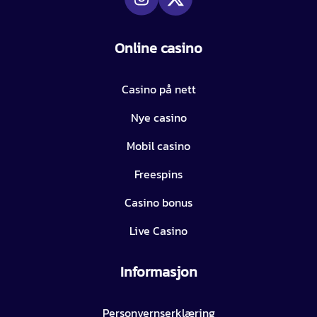
Online casino
Casino på nett
Nye casino
Mobil casino
Freespins
Casino bonus
Live Casino
Informasjon
Personvernserklæring