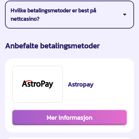
Hvilke betalingsmetoder er best på
nettcasino?
Anbefalte betalingsmetoder
Astropay
Mer informasjon