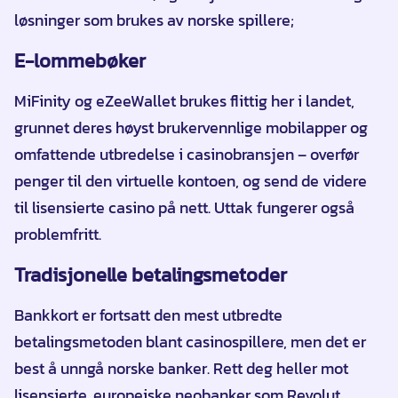
løsninger som brukes av norske spillere;
E-lommebøker
MiFinity og eZeeWallet brukes flittig her i landet,
grunnet deres høyst brukervennlige mobilapper og
omfattende utbredelse i casinobransjen – overfør
penger til den virtuelle kontoen, og send de videre
til lisensierte casino på nett. Uttak fungerer også
problemfritt.
Tradisjonelle betalingsmetoder
Bankkort er fortsatt den mest utbredte
betalingsmetoden blant casinospillere, men det er
best å unngå norske banker. Rett deg heller mot
lisensierte, europeiske neobanker som Revolut,