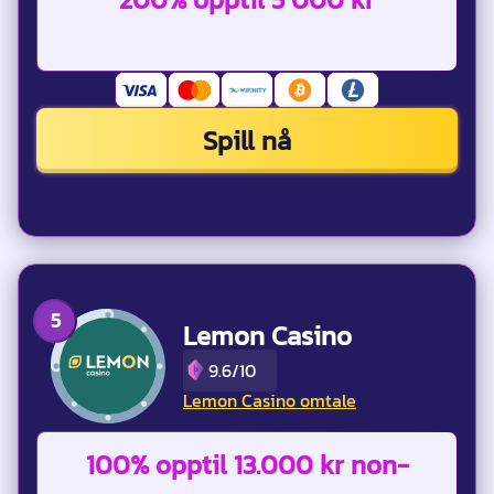
Spill nå
Lemon Casino
9.6/10
Lemon Casino omtale
100% opptil 13.000 kr non-