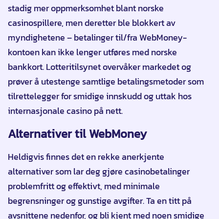
stadig mer oppmerksomhet blant norske
casinospillere, men deretter ble blokkert av
myndighetene – betalinger til/fra WebMoney-
kontoen kan ikke lenger utføres med norske
bankkort. Lotteritilsynet overvåker markedet og
prøver å utestenge samtlige betalingsmetoder som
tilrettelegger for smidige innskudd og uttak hos
internasjonale casino på nett.
Alternativer til WebMoney
Heldigvis finnes det en rekke anerkjente
alternativer som lar deg gjøre casinobetalinger
problemfritt og effektivt, med minimale
begrensninger og gunstige avgifter. Ta en titt på
avsnittene nedenfor, og bli kjent med noen smidige