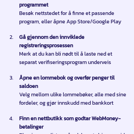
programmet
Besøk nettstedet for å finne et passende
program, eller åpne App Store/Google Play
Gå gjennom den innviklede
registreringsprosessen
Merk at du kan bli nødt til å laste ned et
separat verifiseringsprogram underveis
Åpne en lommebok og overfør penger til
saldoen
Velg mellom ulike lommebøker, alle med sine
fordeler, og gjør innskudd med bankkort
Finn en nettbutikk som godtar WebMoney-
betalinger