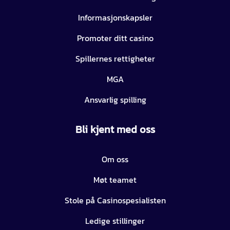
Informasjonskapsler
Promoter ditt casino
Spillernes rettigheter
MGA
Ansvarlig spilling
Bli kjent med oss
Om oss
Møt teamet
Stole på Casinospesialisten
Ledige stillinger