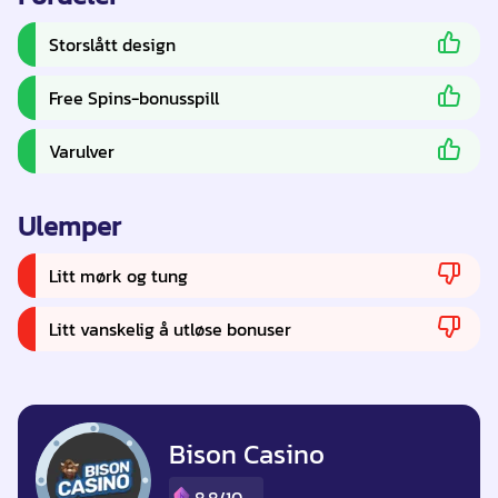
Storslått design
Free Spins-bonusspill
Varulver
Ulemper
Litt mørk og tung
Litt vanskelig å utløse bonuser
Bison Casino
8.8/10