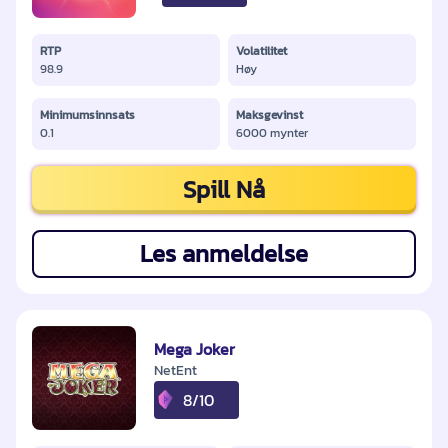
RTP
Volatilitet
98.9
Høy
Minimumsinnsats
Maksgevinst
0.1
6000 mynter
Spill Nå
Les anmeldelse
Mega Joker
NetEnt
8/10