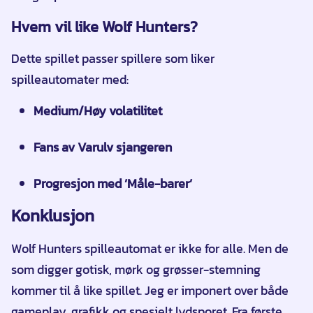
Hvem vil like Wolf Hunters?
Dette spillet passer spillere som liker
spilleautomater med:
Medium/Høy volatilitet
Fans av Varulv sjangeren
Progresjon med ’Måle-barer’
Konklusjon
Wolf Hunters spilleautomat er ikke for alle. Men de
som digger gotisk, mørk og grøsser-stemning
kommer til å like spillet. Jeg er imponert over både
gameplay, grafikk og spesielt lydsporet. Fra første