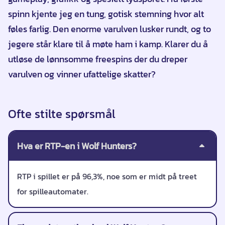
spinn kjente jeg en tung, gotisk stemning hvor alt
føles farlig. Den enorme varulven lusker rundt, og to
jegere står klare til å møte ham i kamp. Klarer du å
utløse de lønnsomme freespins der du dreper
varulven og vinner ufattelige skatter?
Ofte stilte spørsmål
Hva er RTP-en i Wolf Hunters?
RTP i spillet er på 96,3%, noe som er midt på treet
for spilleautomater.