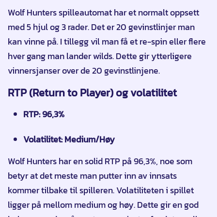
Wolf Hunters spilleautomat har et normalt oppsett
med 5 hjul og 3 rader. Det er 20 gevinstlinjer man
kan vinne på. I tillegg vil man få et re-spin eller flere
hver gang man lander wilds. Dette gir ytterligere
vinnersjanser over de 20 gevinstlinjene.
RTP (Return to Player) og volatilitet
RTP: 96,3%
Volatilitet: Medium/Høy
Wolf Hunters har en solid RTP på 96,3%, noe som
betyr at det meste man putter inn av innsats
kommer tilbake til spilleren. Volatiliteten i spillet
ligger på mellom medium og høy. Dette gir en god