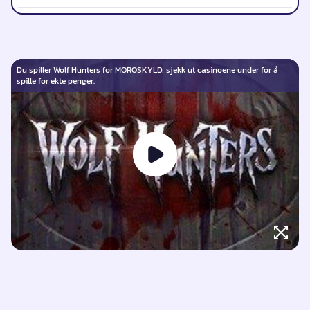
Du spiller Wolf Hunters for MOROSKYLD, sjekk ut casinoene under for å
spille for ekte penger.