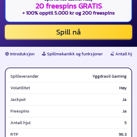
20 freespins GRATIS
+ 100% opptil 5.000 kr og 200 freespins
Spill nå
🟢 Introduksjon
🕹 Spillmekanikk og funksjoner
🍒 Antall hjul
Spilleverandør
Yggdrasil Gaming
Volatilitet
Høy
Jackpot
Ja
Freespins
Ja
Antall hjul
5
RTP
96.3