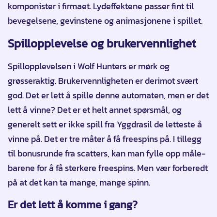
komponister i firmaet. Lydeffektene passer fint til
bevegelsene, gevinstene og animasjonene i spillet.
Spillopplevelse og brukervennlighet
Spillopplevelsen i Wolf Hunters er mørk og
grøsseraktig. Brukervennligheten er derimot svært
god. Det er lett å spille denne automaten, men er det
lett å vinne? Det er et helt annet spørsmål, og
generelt sett er ikke spill fra Yggdrasil de letteste å
vinne på. Det er tre måter å få freespins på. I tillegg
til bonusrunde fra scatters, kan man fylle opp måle-
barene for å få sterkere freespins. Men vær forberedt
på at det kan ta mange, mange spinn.
Er det lett å komme i gang?