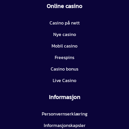
Online casino
Casino på nett
Nye casino
Mobil casino
Freespins
Casino bonus
Live Casino
Informasjon
Personvernserklæring
Informasjonskapsler