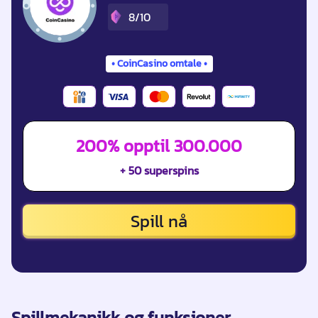
8/10
CoinCasino omtale
200% opptil 300.000
+ 50 superspins
Spill nå
Spillmekanikk og funksjoner