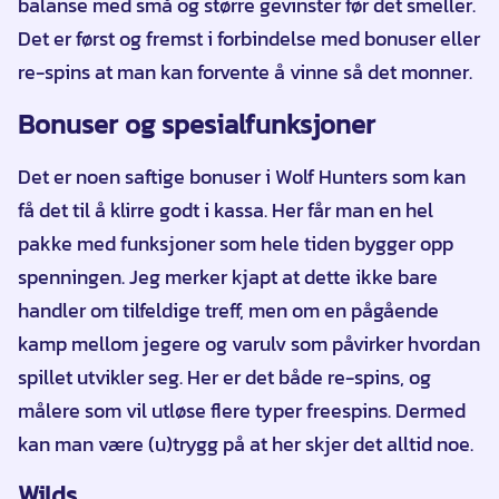
balanse med små og større gevinster før det smeller.
Det er først og fremst i forbindelse med bonuser eller
re-spins at man kan forvente å vinne så det monner.
Bonuser og spesialfunksjoner
Det er noen saftige bonuser i Wolf Hunters som kan
få det til å klirre godt i kassa. Her får man en hel
pakke med funksjoner som hele tiden bygger opp
spenningen. Jeg merker kjapt at dette ikke bare
handler om tilfeldige treff, men om en pågående
kamp mellom jegere og varulv som påvirker hvordan
spillet utvikler seg. Her er det både re-spins, og
målere som vil utløse flere typer freespins. Dermed
kan man være (u)trygg på at her skjer det alltid noe.
Wilds