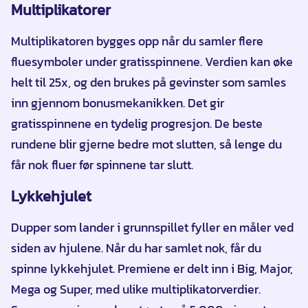
Multiplikatorer
Multiplikatoren bygges opp når du samler flere
fluesymboler under gratisspinnene. Verdien kan øke
helt til 25x, og den brukes på gevinster som samles
inn gjennom bonusmekanikken. Det gir
gratisspinnene en tydelig progresjon. De beste
rundene blir gjerne bedre mot slutten, så lenge du
får nok fluer før spinnene tar slutt.
Lykkehjulet
Dupper som lander i grunnspillet fyller en måler ved
siden av hjulene. Når du har samlet nok, får du
spinne lykkehjulet. Premiene er delt inn i Big, Major,
Mega og Super, med ulike multiplikatorverdier.