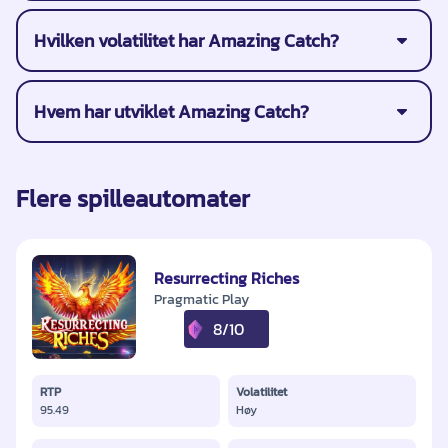
Hvilken volatilitet har Amazing Catch?
Hvem har utviklet Amazing Catch?
Flere spilleautomater
Resurrecting Riches
Pragmatic Play
8/10
RTP
Volatilitet
95.49
Høy