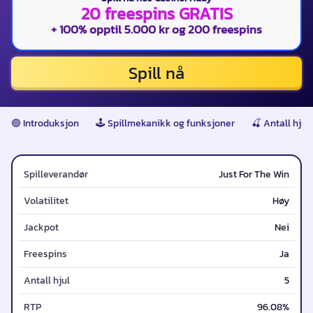
20 freespins GRATIS
+ 100% opptil 5.000 kr og 200 freespins
Spill nå
🟢 Introduksjon
🕹 Spillmekanikk og funksjoner
🍒 Antall hjul
Spilleverandør
Just For The Win
Volatilitet
Høy
Jackpot
Nei
Freespins
Ja
Antall hjul
5
RTP
96.08%