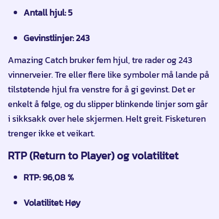
Antall hjul
: 5
Gevinstlinjer
: 243
Amazing Catch bruker fem hjul, tre rader og 243
vinnerveier. Tre eller flere like symboler må lande på
tilstøtende hjul fra venstre for å gi gevinst. Det er
enkelt å følge, og du slipper blinkende linjer som går
i sikksakk over hele skjermen. Helt greit. Fisketuren
trenger ikke et veikart.
RTP (Return to Player) og volatilitet
RTP
: 96,08 %
Volatilitet
: Høy