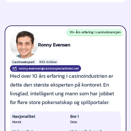
10+ års erfaring i casinobransjen
Ronny Evensen
Casinoekspert
993 Artikler
ronny.evensen@casinospesialisten.net
Med over 10 års erfaring i casinoindustrien er
dette den største eksperten på kontoret. En
livsglad, intelligent ung mann som har jobbet
for flere store pokerselskap og spillportaler.
Nasjonalitet
Bor i
Norsk
Oslo