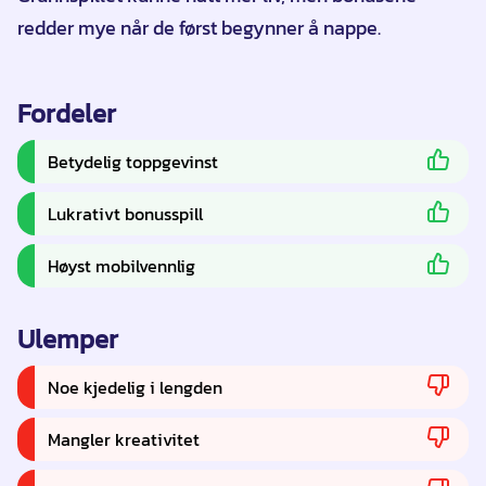
redder mye når de først begynner å nappe.
Fordeler
Betydelig toppgevinst
Lukrativt bonusspill
Høyst mobilvennlig
Ulemper
Noe kjedelig i lengden
Mangler kreativitet