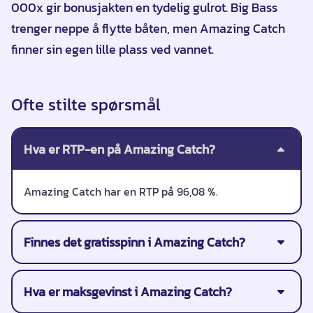
000x gir bonusjakten en tydelig gulrot. Big Bass
trenger neppe å flytte båten, men Amazing Catch
finner sin egen lille plass ved vannet.
Ofte stilte spørsmål
Hva er RTP-en på Amazing Catch?
Amazing Catch har en RTP på 96,08 %.
Finnes det gratisspinn i Amazing Catch?
Hva er maksgevinst i Amazing Catch?