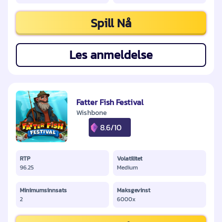
Spill Nå
Les anmeldelse
Fatter Fish Festival
Wishbone
8.6/10
RTP
Volatilitet
96.25
Medium
Minimumsinnsats
Maksgevinst
2
6000x