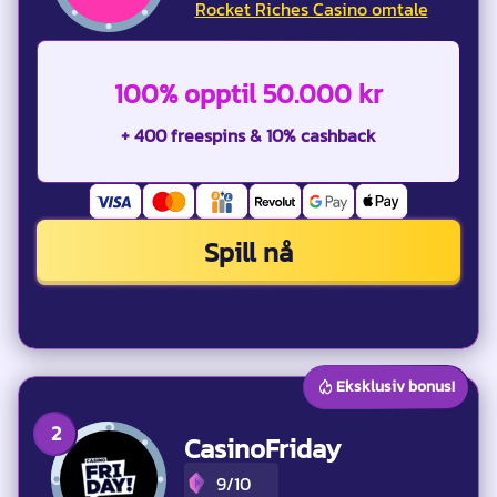
Rocket Riches Casino omtale
100% opptil 50.000 kr
+ 400 freespins & 10% cashback
Spill nå
Eksklusiv bonus!
CasinoFriday
9/10