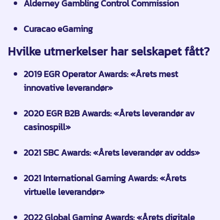
Alderney Gambling Control Commission
Curacao eGaming
Hvilke utmerkelser har selskapet fått?
2019 EGR Operator Awards: «Årets mest
innovative leverandør»
2020 EGR B2B Awards: «Årets leverandør av
casinospill»
2021 SBC Awards: «Årets leverandør av odds»
2021 International Gaming Awards: «Årets
virtuelle leverandør»
2022 Global Gaming Awards: «Årets digitale