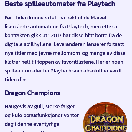
Beste spilleautomater fra Playtech
Før i tiden kunne vi lett ha pekt ut de Marvel-
lisensierte automatene fra Playtech, men etter at
kontrakten gikk ut i 2017 har disse blitt borte fra de
digitale spillhyllene. Leverandøren lanserer fortsatt
nye titler med jevne mellomrom, og mange av disse
klatrer helt til toppen av favorittlistene. Her er noen
spilleautomater fra Playtech som absolutt er verdt
tiden din:
Dragon Champions
Haugevis av gull, sterke farger
og kule bonusfunksjoner venter
deg i denne eventyrlige