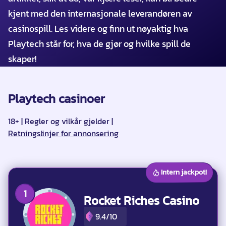
kjent med den internasjonale leverandøren av
casinospill. Les videre og finn ut nøyaktig hva
Playtech står for, hva de gjør og hvilke spill de
skaper!
Playtech casinoer
18+ | Regler og vilkår gjelder |
Retningslinjer for annonsering
Intern jackpot!
Rocket Riches Casino
9.4/10