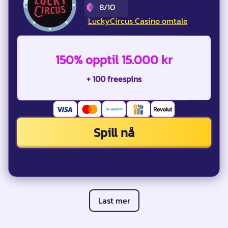
8/10
LuckyCircus Casino omtale
150% opptil 15.000 kr
+ 100 freespins
Spill nå
Last mer