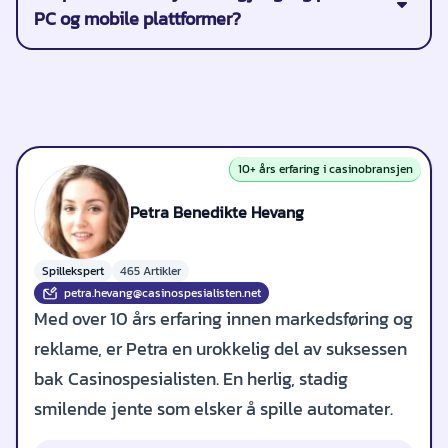
PC og mobile plattformer?
10+ års erfaring i casinobransjen
Petra Benedikte Hevang
Spillekspert
465 Artikler
petra.hevang@casinospesialisten.net
Med over 10 års erfaring innen markedsføring og
reklame, er Petra en urokkelig del av suksessen
bak Casinospesialisten. En herlig, stadig
smilende jente som elsker å spille automater.