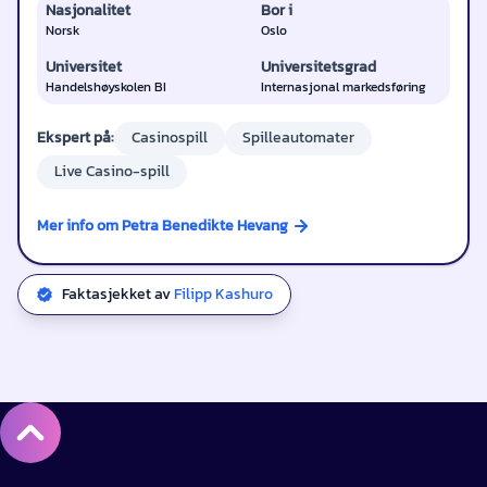
Nasjonalitet
Bor i
Norsk
Oslo
Universitet
Universitetsgrad
Handelshøyskolen BI
Internasjonal markedsføring
Ekspert på:
Casinospill
Spilleautomater
Live Casino-spill
Mer info om Petra Benedikte Hevang
Faktasjekket av
Filipp Kashuro