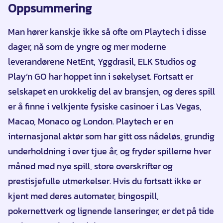
Oppsummering
Man hører kanskje ikke så ofte om Playtech i disse
dager, nå som de yngre og mer moderne
leverandørene NetEnt, Yggdrasil, ELK Studios og
Play’n GO har hoppet inn i søkelyset. Fortsatt er
selskapet en urokkelig del av bransjen, og deres spill
er å finne i velkjente fysiske casinoer i Las Vegas,
Macao, Monaco og London. Playtech er en
internasjonal aktør som har gitt oss nådeløs, grundig
underholdning i over tjue år, og fryder spillerne hver
måned med nye spill, store overskrifter og
prestisjefulle utmerkelser. Hvis du fortsatt ikke er
kjent med deres automater, bingospill,
pokernettverk og lignende lanseringer, er det på tide