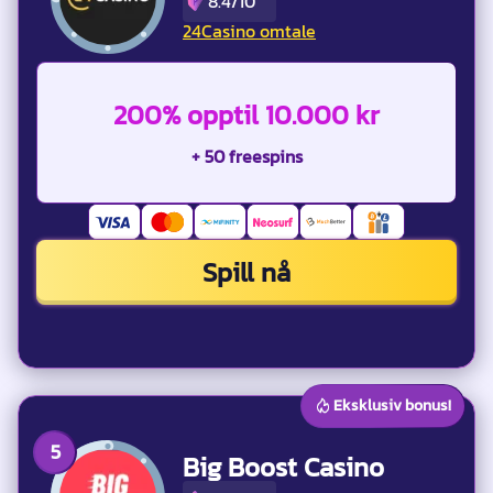
8.4/10
24Casino omtale
200% opptil 10.000 kr
+ 50 freespins
Spill nå
Eksklusiv bonus!
Big Boost Casino