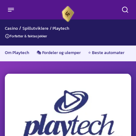
/
Casino
Spillutviklere
/
Playtech
Forfatter & faktasjekker
Om Playtech
🎭 Fordeler og ulemper
⭐️ Beste automater
🏆