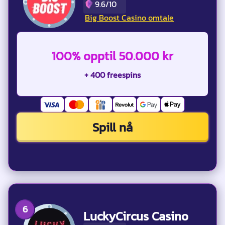
9.6/10
Big Boost Casino omtale
100% opptil 50.000 kr
+ 400 freespins
Spill nå
LuckyCircus Casino