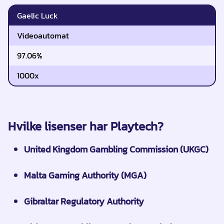
Gaelic Luck
Videoautomat
97.06%
1000x
Hvilke lisenser har Playtech?
United Kingdom Gambling Commission (UKGC)
Malta Gaming Authority (MGA)
Gibraltar Regulatory Authority