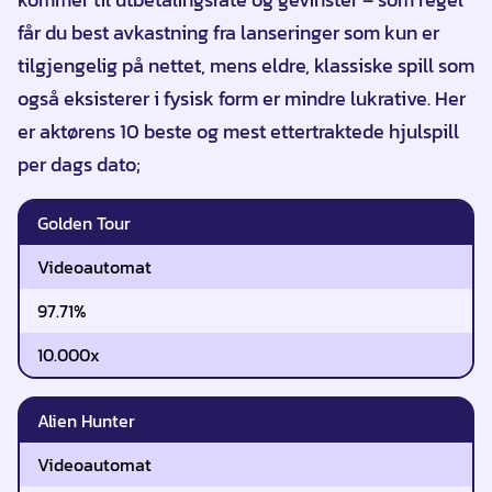
får du best avkastning fra lanseringer som kun er
tilgjengelig på nettet, mens eldre, klassiske spill som
også eksisterer i fysisk form er mindre lukrative. Her
er aktørens 10 beste og mest ettertraktede hjulspill
per dags dato;
Golden Tour
Videoautomat
97.71%
10.000x
Alien Hunter
Videoautomat