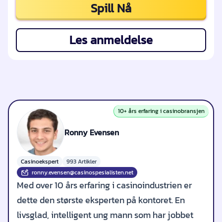
Spill Nå
Les anmeldelse
10+ års erfaring i casinobransjen
Ronny Evensen
Casinoekspert
993 Artikler
ronny.evensen@casinospesialisten.net
Med over 10 års erfaring i casinoindustrien er
dette den største eksperten på kontoret. En
livsglad, intelligent ung mann som har jobbet