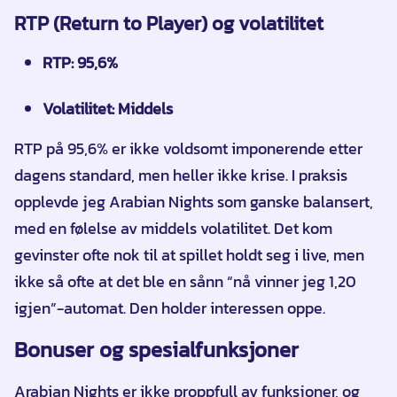
RTP (Return to Player) og volatilitet
RTP:
95,6%
Volatilitet:
Middels
RTP på 95,6% er ikke voldsomt imponerende etter
dagens standard, men heller ikke krise. I praksis
opplevde jeg Arabian Nights som ganske balansert,
med en følelse av middels volatilitet. Det kom
gevinster ofte nok til at spillet holdt seg i live, men
ikke så ofte at det ble en sånn “nå vinner jeg 1,20
igjen”-automat. Den holder interessen oppe.
Bonuser og spesialfunksjoner
Arabian Nights er ikke proppfull av funksjoner, og