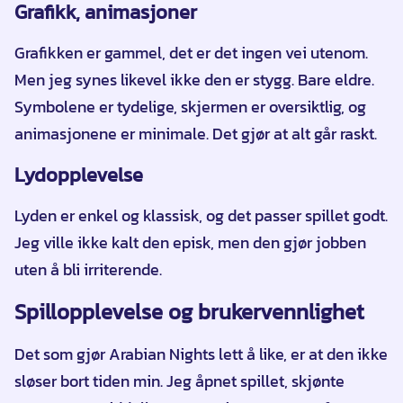
Grafikk, animasjoner
Grafikken er gammel, det er det ingen vei utenom.
Men jeg synes likevel ikke den er stygg. Bare eldre.
Symbolene er tydelige, skjermen er oversiktlig, og
animasjonene er minimale. Det gjør at alt går raskt.
Lydopplevelse
Lyden er enkel og klassisk, og det passer spillet godt.
Jeg ville ikke kalt den episk, men den gjør jobben
uten å bli irriterende.
Spillopplevelse og brukervennlighet
Det som gjør Arabian Nights lett å like, er at den ikke
sløser bort tiden min. Jeg åpnet spillet, skjønte