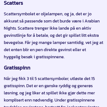
Scatters
Scattersymbolet er oljelampen, og ja, det er jo
akkurat så passende som det burde være i Arabian
Nights. Scattere trenger ikke lande på en aktiv
gevinstlinje for å betale, og det gir spillet litt ekstra
bevegelse. Får jeg mange lamper samtidig, vet jeg at
det enten blir en pen direkte gevinst eller et
hyggelig besøk i gratisspinnene.
Gratisspinn
Når jeg fikk 3 til 5 scattersymboler, utløste det 15
gratisspinn. Det er en ganske ryddig og generøs
løsning, og jeg liker at spillet ikke gjør dette mer
komplisert enn nødvendig. Under gratisspinnene