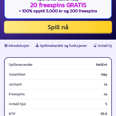
20 freespins GRATIS
+ 100% opptil 5.000 kr og 200 freespins
Spill nå
🟢 Introduksjon
🕹 Spillmekanikk og funksjoner
🍒 Antall hjul
Spilleverandør
NetEnt
Volatilitet
Høy
Jackpot
Ja
Freespins
Ja
Antall hjul
5
RTP
95.6