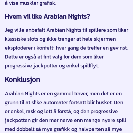
å vise muskler grafisk.
Hvem vil like Arabian Nights?
Jeg ville anbefalt Arabian Nights til spillere som liker
klassiske slots og ikke trenger at hele skjermen
eksploderer i konfetti hver gang de treffer en gevinst.
Dette er også et fint valg for dem som liker
progressive jackpotter og enkel spillflyt.
Konklusjon
Arabian Nights er en gammel traver, men det er en
grunn til at slike automater fortsatt blir husket. Den
er enkel, rask og lett å forstå, og den progressive
jackpotten gir den mer nerve enn mange nyere spill
med dobbelt så mye grafikk og halvparten så mye