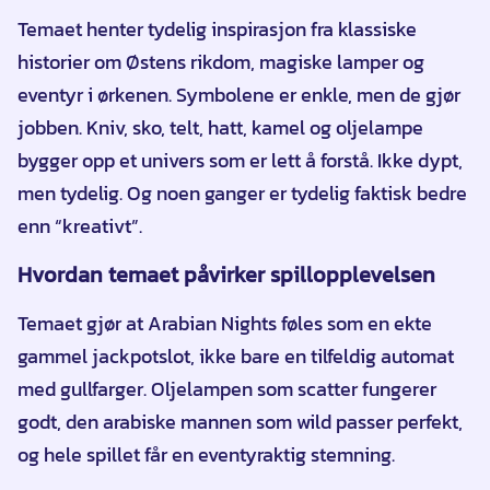
Temaet henter tydelig inspirasjon fra klassiske
historier om Østens rikdom, magiske lamper og
eventyr i ørkenen. Symbolene er enkle, men de gjør
jobben. Kniv, sko, telt, hatt, kamel og oljelampe
bygger opp et univers som er lett å forstå. Ikke dypt,
men tydelig. Og noen ganger er tydelig faktisk bedre
enn “kreativt”.
Hvordan temaet påvirker spillopplevelsen
Temaet gjør at Arabian Nights føles som en ekte
gammel jackpotslot, ikke bare en tilfeldig automat
med gullfarger. Oljelampen som scatter fungerer
godt, den arabiske mannen som wild passer perfekt,
og hele spillet får en eventyraktig stemning.