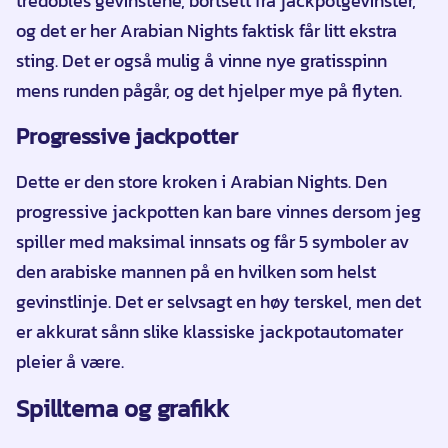
tredobles gevinstene, bortsett fra jackpotgevinster,
og det er her Arabian Nights faktisk får litt ekstra
sting. Det er også mulig å vinne nye gratisspinn
mens runden pågår, og det hjelper mye på flyten.
Progressive jackpotter
Dette er den store kroken i Arabian Nights. Den
progressive jackpotten kan bare vinnes dersom jeg
spiller med maksimal innsats og får 5 symboler av
den arabiske mannen på en hvilken som helst
gevinstlinje. Det er selvsagt en høy terskel, men det
er akkurat sånn slike klassiske jackpotautomater
pleier å være.
Spilltema og grafikk