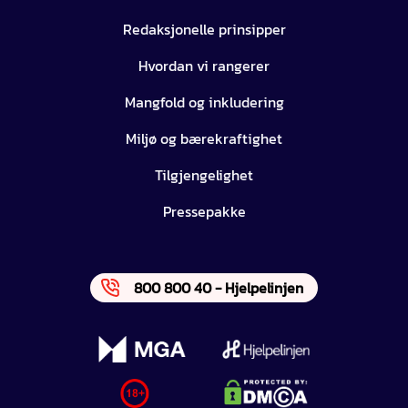
Redaksjonelle prinsipper
Hvordan vi rangerer
Mangfold og inkludering
Miljø og bærekraftighet
Tilgjengelighet
Pressepakke
800 800 40 - Hjelpelinjen