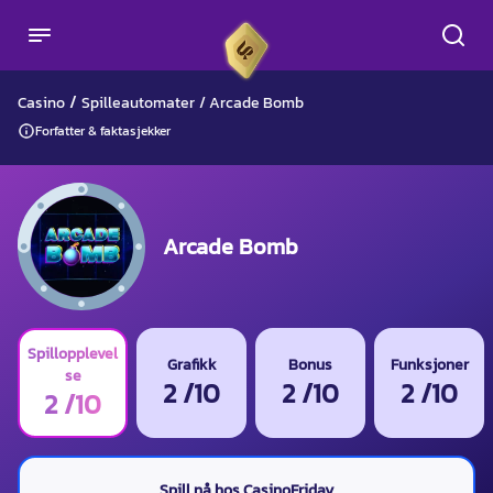
/
Casino
Spilleautomater
/
Arcade Bomb
Forfatter & faktasjekker
Arcade Bomb
Spillopplevel
Grafikk
Bonus
Funksjoner
se
2 /10
2 /10
2 /10
2 /10
Spill nå hos CasinoFriday