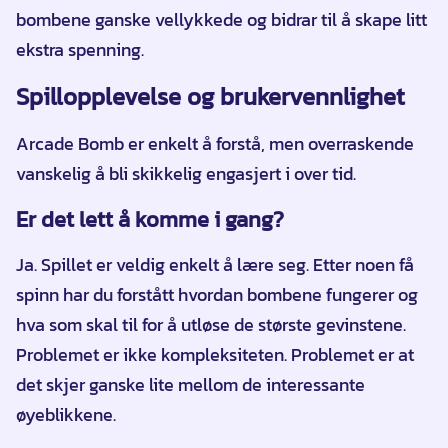
bombene ganske vellykkede og bidrar til å skape litt
ekstra spenning.
Spillopplevelse og brukervennlighet
Arcade Bomb er enkelt å forstå, men overraskende
vanskelig å bli skikkelig engasjert i over tid.
Er det lett å komme i gang?
Ja. Spillet er veldig enkelt å lære seg. Etter noen få
spinn har du forstått hvordan bombene fungerer og
hva som skal til for å utløse de største gevinstene.
Problemet er ikke kompleksiteten. Problemet er at
det skjer ganske lite mellom de interessante
øyeblikkene.