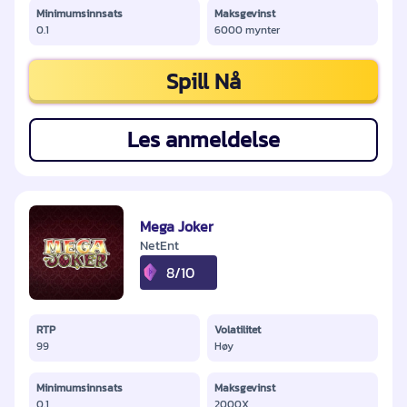
Minimumsinnsats
Maksgevinst
0.1
6000 mynter
Spill Nå
Les anmeldelse
Mega Joker
NetEnt
8/10
RTP
Volatilitet
99
Høy
Minimumsinnsats
Maksgevinst
0.1
2000X