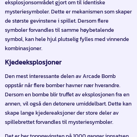
eksplosjonsområdet gjort om til identiske
mysteriesymboler. Dette er mekanismen som skaper
de største gevinstene i spillet. Dersom flere
symboler forvandles til samme høybetalende
symbol, kan hele hjul plutselig fylles med vinnende
kombinasjoner.
Kjedeeksplosjoner
Den mest interessante delen av Arcade Bomb
oppstår når flere bomber havner nær hverandre.
Dersom en bombe blir truffet av eksplosjonen fra en
annen, vil også den detonere umiddelbart. Dette kan
skape lange kjedereaksjoner der store deler av
spillebrettet forvandles til mysteriesymboler.
Det er her toppgevinsten på 1000 ganger innsatsen