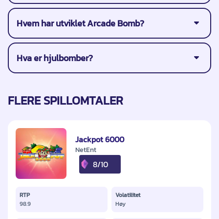
Hvem har utviklet Arcade Bomb?
Hva er hjulbomber?
FLERE SPILLOMTALER
Jackpot 6000
NetEnt
8/10
RTP
Volatilitet
98.9
Høy