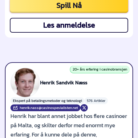
Spill Nå
Les anmeldelse
20+ års erfaring i casinobransjen
Henrik Sandvik Næss
Ekspert på betalingsmetoder og teknologi
576 Artikler
henrik.nass@casinospesialisten.net
Henrik har blant annet jobbet hos flere casinoer
på Malta, og skilter derfor med enormt mye
erfaring. For å kunne dele på denne,