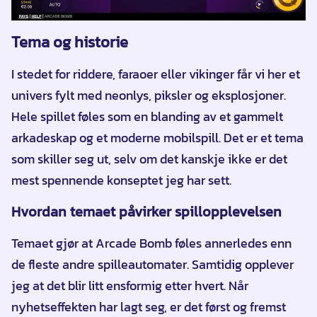
Tema og historie
I stedet for riddere, faraoer eller vikinger får vi her et
univers fylt med neonlys, piksler og eksplosjoner.
Hele spillet føles som en blanding av et gammelt
arkadeskap og et moderne mobilspill. Det er et tema
som skiller seg ut, selv om det kanskje ikke er det
mest spennende konseptet jeg har sett.
Hvordan temaet påvirker spillopplevelsen
Temaet gjør at Arcade Bomb føles annerledes enn
de fleste andre spilleautomater. Samtidig opplever
jeg at det blir litt ensformig etter hvert. Når
nyhetseffekten har lagt seg, er det først og fremst