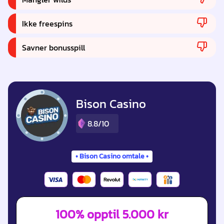
Ikke freespins
Savner bonusspill
Bison Casino
8.8/10
Bison Casino omtale
100% opptil 5.000 kr