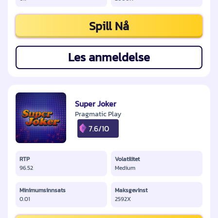
Spill Nå
Les anmeldelse
Super Joker
Pragmatic Play
7.6/10
RTP
Volatilitet
96.52
Medium
Minimumsinnsats
Maksgevinst
0.01
2592X