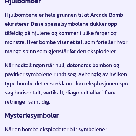
Hjulbomber
Hjulbombene er hele grunnen til at Arcade Bomb
eksisterer. Disse spesialsymbolene dukker opp
tilfeldig på hjulene og kommer i ulike farger og
mønstre. Hver bombe viser et tall som forteller hvor
mange spinn som gjenstår før den eksploderer.
Når nedtellingen når null, detoneres bomben og
påvirker symbolene rundt seg. Avhengig av hvilken
type bombe det er snakk om, kan eksplosjonen spre
seg horisontalt, vertikalt, diagonalt eller i flere
retninger samtidig.
Mysteriesymboler
Når en bombe eksploderer blir symbolene i