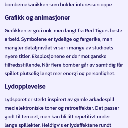
bombemekanikken som holder interessen oppe.
Grafikk og animasjoner
Grafikken er grei nok, men langt fra Red Tigers beste
arbeid. Symbolene er tydelige og fargerike, men
mangler detaljnivået vi ser i mange av studioets
nyere titler. Eksplosjonene er derimot ganske
tilfredsstillende. Når flere bomber går av samtidig får
spillet plutselig langt mer energi og personlighet.
Lydopplevelse
Lydsporet er sterkt inspirert av gamle arkadespill
med elektroniske toner og retroeffekter. Det passer
godt til temaet, men kan bli litt repetitivt under
lange spilløkter. Heldigvis er lydeffektene rundt