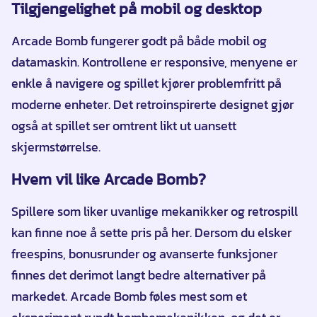
Tilgjengelighet på mobil og desktop
Arcade Bomb fungerer godt på både mobil og
datamaskin. Kontrollene er responsive, menyene er
enkle å navigere og spillet kjører problemfritt på
moderne enheter. Det retroinspirerte designet gjør
også at spillet ser omtrent likt ut uansett
skjermstørrelse.
Hvem vil like Arcade Bomb?
Spillere som liker uvanlige mekanikker og retrospill
kan finne noe å sette pris på her. Dersom du elsker
freespins, bonusrunder og avanserte funksjoner
finnes det derimot langt bedre alternativer på
markedet. Arcade Bomb føles mest som et