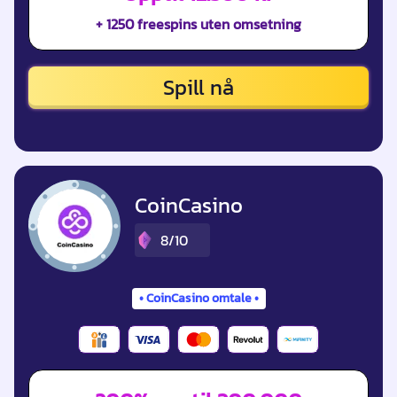
+ 1250 freespins uten omsetning
Spill nå
CoinCasino
8/10
CoinCasino omtale