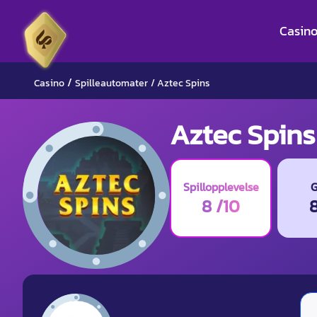
Casin
/
Casino
Spilleautomater
/
Aztec Spins
Aztec Spins
Spillopplevelse
G
8 /10
8