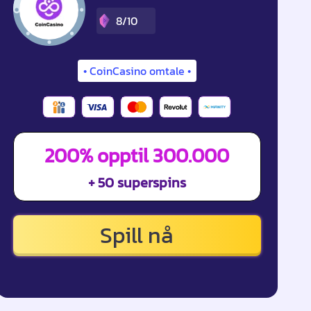
8/10
CoinCasino omtale
200% opptil 300.000
+ 50 superspins
Spill nå