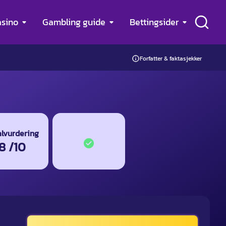
asino
Gambling guide
Bettingsider
Forfatter & faktasjekker
alvurdering
8 /10