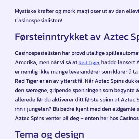
Mystiske krefter og mørk magi oser ut av den ellev
Casinospesialisten!
Førsteinntrykket av Aztec S
Casinospesialisten har prøvd utallige spilleautoma
Amerika, men når vi så at
hadde lansert Az
Red Tiger
er nemlig ikke mange leverandører som klarer å ta 
Red Tiger er en av ytterst få. Når Aztec Spins dukk
den særegne, gripende spenningen som begynte å os
allerede før du aktiverer ditt første spinn at Aztec
inn i jungelen? Bli bedre kjent med den eldgamle s
Aztec Spins venter på deg – enten her hos Casinosp
Tema og design