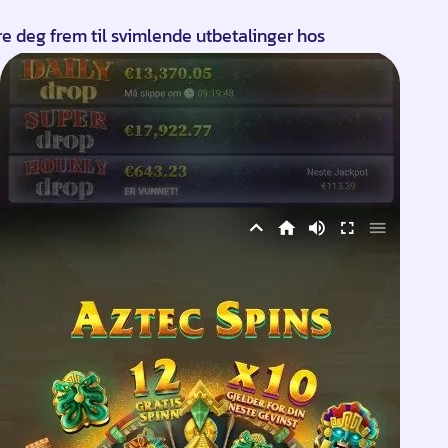
re deg frem til
svimlende utbetalinger hos