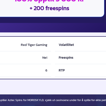
+ 200 freespins
Volatilitet
Red Tiger Gaming
Freespins
Nei
RTP
6
spiller Aztec Spins for MOROSKYLD, sjekk ut casinoene under for å spille for ekte pen