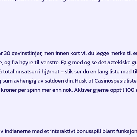
 30 gevinstlinjer, men innen kort vil du legge merke til e
e, og fra høyre til venstre. Følg med og se det aztekiske gu
totalinnsatsen i hjørnet – slik ser du en lang liste med til
g sum avhengig av saldoen din. Husk at Casinospesialiste
 kroner per spinn mer enn nok. Aktiver gjerne opptil 100
t av indianerne med et interaktivt bonusspill blant funksj