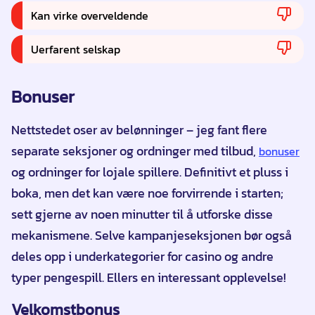
Kan virke overveldende
Uerfarent selskap
Bonuser
Nettstedet oser av belønninger – jeg fant flere
separate seksjoner og ordninger med tilbud,
bonuser
og ordninger for lojale spillere. Definitivt et pluss i
boka, men det kan være noe forvirrende i starten;
sett gjerne av noen minutter til å utforske disse
mekanismene. Selve kampanjeseksjonen bør også
deles opp i underkategorier for casino og andre
typer pengespill. Ellers en interessant opplevelse!
Velkomstbonus