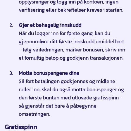
opplysninger og logg inn på kontoen, ingen
verifisering eller bekreftelser kreves i starten.
Gjør et behagelig innskudd
Når du logger inn for første gang, kan du
gjennomføre ditt første innskudd umiddelbart
– følg veiledningen, marker bonusen, skriv inn
et fornuftig beløp og godkjenn transaksjonen.
Motta bonuspengene dine
Så fort betalingen godkjennes og midlene
ruller inn, skal du også motta bonuspenger og
den første bunten med utlovede gratisspinn –
så gjenstår det bare å påbegynne
omsetningen.
Gratisspinn