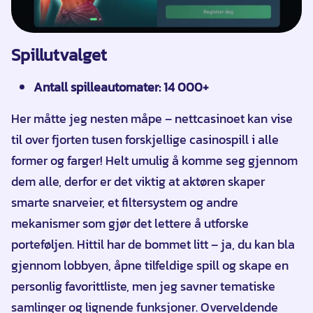
Spillutvalget
Antall spilleautomater: 14 000+
Her måtte jeg nesten måpe – nettcasinoet kan vise
til over fjorten tusen forskjellige casinospill i alle
former og farger! Helt umulig å komme seg gjennom
dem alle, derfor er det viktig at aktøren skaper
smarte snarveier, et filtersystem og andre
mekanismer som gjør det lettere å utforske
porteføljen. Hittil har de bommet litt – ja, du kan bla
gjennom lobbyen, åpne tilfeldige spill og skape en
personlig favorittliste, men jeg savner tematiske
samlinger og lignende funksjoner. Overveldende