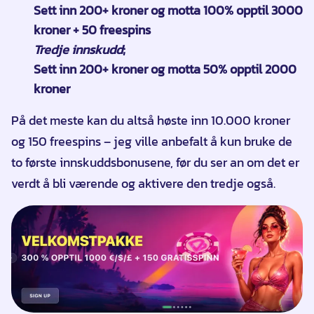
Sett inn 200+ kroner og motta 100% opptil 3000
kroner + 50 freespins
Tredje innskudd
;
Sett inn 200+ kroner og motta 50% opptil 2000
kroner
På det meste kan du altså høste inn 10.000 kroner
og 150 freespins – jeg ville anbefalt å kun bruke de
to første innskuddsbonusene, før du ser an om det er
verdt å bli værende og aktivere den tredje også.