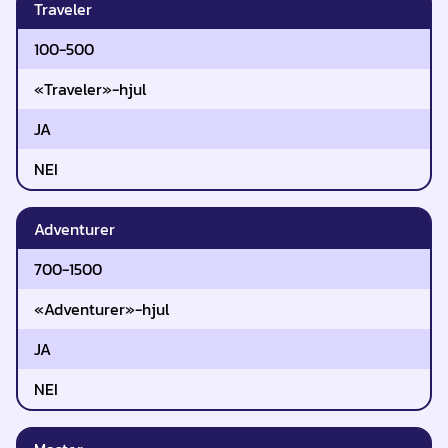
Traveler
100-500
«Traveler»-hjul
JA
NEI
Adventurer
700-1500
«Adventurer»-hjul
JA
NEI