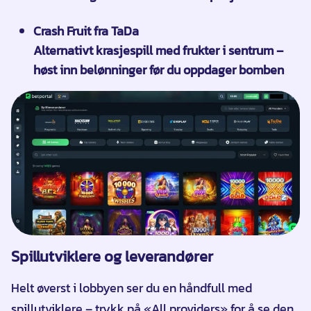
Crash Fruit
fra TaDa
Alternativt krasjespill med frukter i sentrum –
høst inn belønninger før du oppdager bomben
Spillutviklere og leverandører
Helt øverst i lobbyen ser du en håndfull med
spillutviklere – trykk på «All providers» for å se den