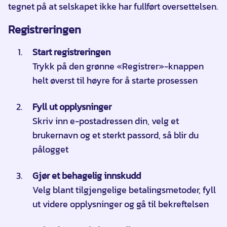
tegnet på at selskapet ikke har fullført oversettelsen.
Registreringen
Start registreringen
Trykk på den grønne «Registrer»-knappen
helt øverst til høyre for å starte prosessen
Fyll ut opplysninger
Skriv inn e-postadressen din, velg et
brukernavn og et sterkt passord, så blir du
pålogget
Gjør et behagelig innskudd
Velg blant tilgjengelige betalingsmetoder, fyll
ut videre opplysninger og gå til bekreftelsen