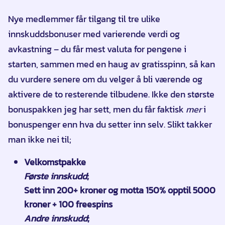
Nye medlemmer får tilgang til tre ulike
innskuddsbonuser med varierende verdi og
avkastning – du får mest valuta for pengene i
starten, sammen med en haug av gratisspinn, så kan
du vurdere senere om du velger å bli værende og
aktivere de to resterende tilbudene. Ikke den største
bonuspakken jeg har sett, men du får faktisk
mer
i
bonuspenger enn hva du setter inn selv. Slikt takker
man ikke nei til;
Velkomstpakke
Første innskudd
;
Sett inn 200+ kroner og motta 150% opptil 5000
kroner + 100 freespins
Andre innskudd
;