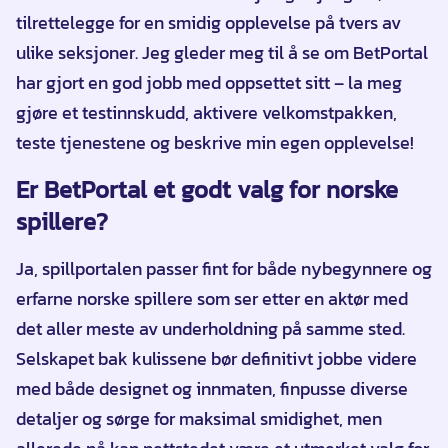
tilrettelegge for en smidig opplevelse på tvers av
ulike seksjoner. Jeg gleder meg til å se om BetPortal
har gjort en god jobb med oppsettet sitt – la meg
gjøre et testinnskudd, aktivere velkomstpakken,
teste tjenestene og beskrive min egen opplevelse!
Er BetPortal et godt valg for norske
spillere?
Ja, spillportalen passer fint for både nybegynnere og
erfarne norske spillere som ser etter en aktør med
det aller meste av underholdning på samme sted.
Selskapet bak kulissene bør definitivt jobbe videre
med både designet og innmaten, finpusse diverse
detaljer og sørge for maksimal smidighet, men