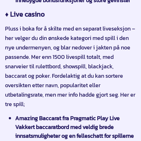
innebygde bonusfunksjoner og store gevinster
♦️ Live casino
Pluss i boka for å skilte med en separat liveseksjon –
her velger du din ønskede kategori med spill i den
nye undermenyen, og blar nedover i jakten på noe
passende. Mer enn 1500 livespill totalt, med
snarveier til rulettbord, showspill, blackjack,
baccarat og poker. Fordelaktig at du kan sortere
oversikten etter navn, popularitet eller
utbetalingsrate, men mer info hadde gjort seg. Her er
tre spill;
Amazing Baccarat
fra Pragmatic Play Live
Vakkert baccaratbord med veldig brede
innsatsmuligheter og en felleschatt for spillerne