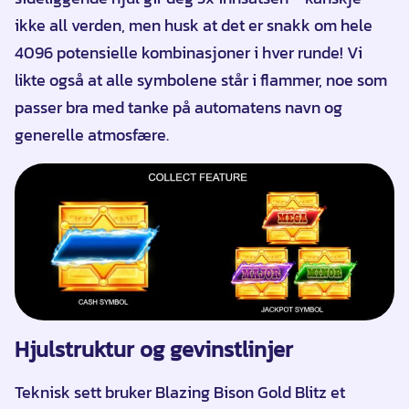
ikke all verden, men husk at det er snakk om hele
4096 potensielle kombinasjoner i hver runde! Vi
likte også at alle symbolene står i flammer, noe som
passer bra med tanke på automatens navn og
generelle atmosfære.
Hjulstruktur og gevinstlinjer
Teknisk sett bruker Blazing Bison Gold Blitz et