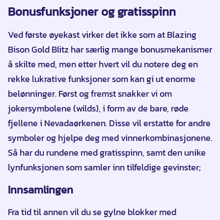
Bonusfunksjoner og gratisspinn
Ved første øyekast virker det ikke som at Blazing
Bison Gold Blitz har særlig mange bonusmekanismer
å skilte med, men etter hvert vil du notere deg en
rekke lukrative funksjoner som kan gi ut enorme
belønninger. Først og fremst snakker vi om
jokersymbolene (wilds), i form av de bare, røde
fjellene i Nevadaørkenen. Disse vil erstatte for andre
symboler og hjelpe deg med vinnerkombinasjonene.
Så har du rundene med gratisspinn, samt den unike
lynfunksjonen som samler inn tilfeldige gevinster;
Innsamlingen
Fra tid til annen vil du se gylne blokker med