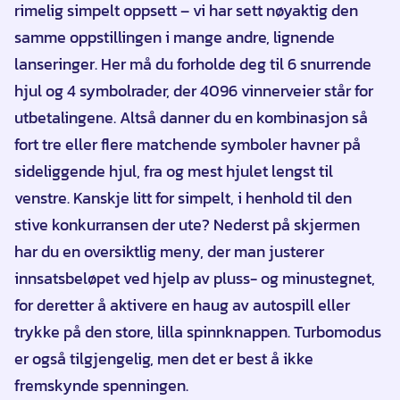
rimelig simpelt oppsett – vi har sett nøyaktig den
samme oppstillingen i mange andre, lignende
lanseringer. Her må du forholde deg til 6 snurrende
hjul og 4 symbolrader, der 4096 vinnerveier står for
utbetalingene. Altså danner du en kombinasjon så
fort tre eller flere matchende symboler havner på
sideliggende hjul, fra og mest hjulet lengst til
venstre. Kanskje litt for simpelt, i henhold til den
stive konkurransen der ute? Nederst på skjermen
har du en oversiktlig meny, der man justerer
innsatsbeløpet ved hjelp av pluss- og minustegnet,
for deretter å aktivere en haug av autospill eller
trykke på den store, lilla spinnknappen. Turbomodus
er også tilgjengelig, men det er best å ikke
fremskynde spenningen.