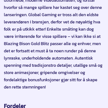
utformede, moderne videoautomaten, og forstår
hvorfor så mange spillere har kastet seg over denne
lanseringen. Global Gaming er tross alt den eldste
leverandøren i bransjen, derfor vet de nøyaktig hva
folk er på utkikk etter! Enkelte småting kan dog
være irriterende for visse spillere – vi kan ikke si at
Blazing Bison Gold Blitz passer alle og enhver, men
det er fortsatt et must å ta noen runder på denne
lynraske, underholdende automaten. Autentisk
spenning med tradisjonstro detaljer, utallige små og
store animasjoner, gripende omgivelser og
fordelaktige bonusfunksjoner gjør sitt for å skape
den rette stemningen!
Fordeler