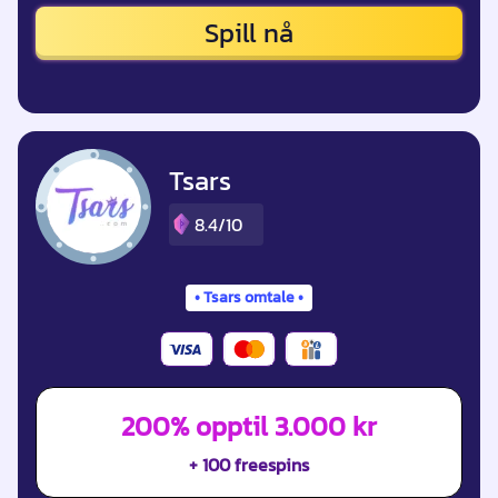
Spill nå
Tsars
8.4/10
Tsars omtale
200% opptil 3.000 kr
+ 100 freespins