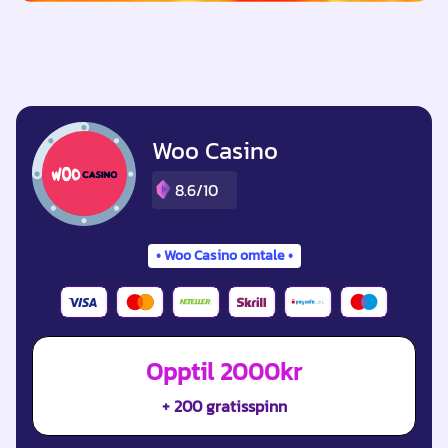
Woo Casino
8.6/10
Woo Casino omtale
Opptil 2000kr
+ 200 gratisspinn