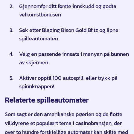
Gjennomfør ditt første innskudd og godta
velkomstbonusen
Søk etter Blazing Bison Gold Blitz og åpne
spilleautomaten
Velg en passende innsats i menyen på bunnen
av skjermen
Aktiver opptil 100 autospill, eller trykk på
spinnknappen!
Relaterte spilleautomater
Som sagt er den amerikanske prærien og de flotte
villdyrene et populært tema i casinobransjen, der
over to hundre forskjellige automater kan skilte med