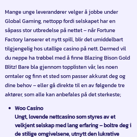
Mange unge leverandører velger å jobbe under
Global Gaming, nettopp fordi selskapet har en
såpass stor utbredelse på nettet – når Fortune
Factory lanserer et nytt spill, blir det umiddelbart
tilgjengelig hos utallige casino på nett. Dermed vil
du neppe ha trøbbel med å finne Blazing Bison Gold
Blitz! Bare bla gjennom topplisten vår, les noen
omtaler og finn et sted som passer akkurat deg og
dine behov – eller gå direkte til en av følgende tre
aktører, som alle kan anbefales på det sterkeste;
Woo Casino
Ungt, lovende nettcasino som styres av et
velkjent selskap med lang erfaring – boltre deg i
de stilige omgivelsene, utnytt den lukrative