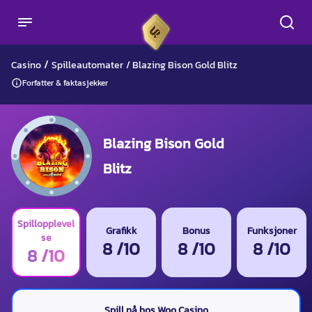
/
Casino
Spilleautomater
/
Blazing Bison Gold Blitz
Forfatter & faktasjekker
Blazing Bison Gold
Blitz
Spillopplevel
Grafikk
Bonus
Funksjoner
se
8 /10
8 /10
8 /10
8 /10
Spill nå hos Woo Casino