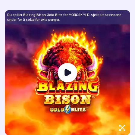
Du spiller Blazing Bison Gold Blitz for MOROSKYLD, sjekk ut casinoene
under for å spille for ekte penger.