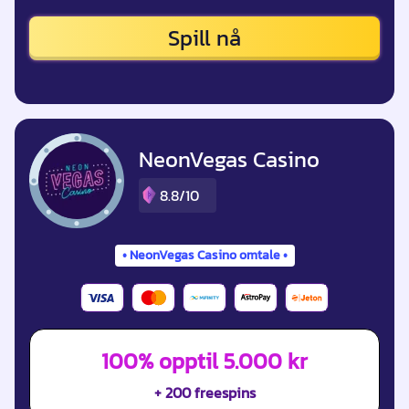
Spill nå
NeonVegas Casino
8.8/10
NeonVegas Casino omtale
100% opptil 5.000 kr
+ 200 freespins