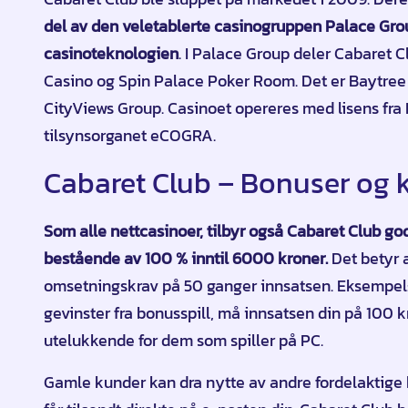
del av den veletablerte casinogruppen Palace Group
casinoteknologien
. I Palace Group deler Cabaret
Casino og Spin Palace Poker Room. Det er Baytree Lt
CityViews Group. Casinoet opereres med lisens f
tilsynsorganet eCOGRA.
Cabaret Club – Bonuser og
Som alle nettcasinoer, tilbyr også Cabaret Club 
bestående av 100 % inntil 6000 kroner.
Det betyr a
omsetningskrav på 50 ganger innsatsen. Eksempel: Du
gevinster fra bonusspill, må innsatsen din på 100 k
utelukkende for dem som spiller på PC.
Gamle kunder kan dra nytte av andre fordelaktige