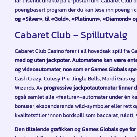
får tilsendt direkte på e-posten din. Cabaret Club
poengbasert program der du kan løse inn poeng i c
og «Silver», til «Gold», «Platinum», «Diamond» og 
Cabaret Club – Spillutvalg
Cabaret Club Casino fører i all hovedsak spill fra 
med og uten jackpoter. Automatene kan være enten p
og videoautomater, noe som er Games Globals spesi
Cash Crazy, Cutesy Pie, Jingle Bells, Mardi Gras 
Wizards. Av
progressive jackpotautomater finner du
også samlet alle «feature»-automater under én kate
bonuser, ekspanderende wild-symboler eller rett og 
kvalitetstitler innen bordspill som baccarat, rulett,
Den tiltalende grafikken og Games Globals øye for de