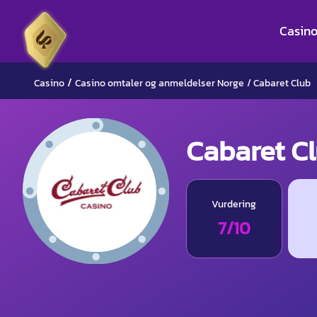
Casin
/
Casino
Casino omtaler og anmeldelser Norge
/
Cabaret Club
Cabaret C
Vurdering
7/10