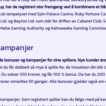
, har de registrert stor fremgang ved å kombinere et tiå
 Club rampelyset med Spin Palace Casino, Ruby Fortune C
d. og Bayton Ltd. som står for driften av Cabaret Club. S
ra Malta Gaming Authority og Kahnawake Gaming Commissi
 kampanjer
gode bonuser og kampanjer for sine spillere. Nye kunde
t du får dobbelt så mye å spille for, da innsatsen din b
 satser 100 kroner, og får 100 % bonus. Da har du 200 kron
roner omsettes 50 ganger. Alle bonuser gjelder også om du
 kampanjer. Som registrert spiller kan du følge med på 