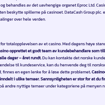
 og behandles av det uavhengige organet Eproc Ltd. Casin
ten beskytte spillerne på casinoet. DataCash Group plc. 
talinger over hele verden.
for totalopplevelsen av et casino. Med dagens høye stan
asino opprettet et godt team av kundebehandlere som tilb
alle dager – året rundt.
Du kan kontakte det norske kundese
nvendelse til kundeservice, kan du henvende deg til nors
, finnes en egen lenke for å løse dette problemet
. Casino
nndelt i ulike temaer. Sannsynligheten er stor for at du f
p på andre nyttige temaer under kategoriene på menyen n