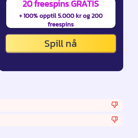
20 freespins GRATIS
+ 100% opptil 5.000 kr og 200
freespins
Spill nå