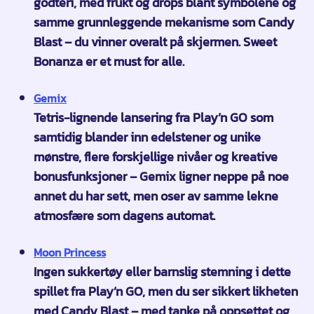
godteri, med frukt og drops blant symbolene og
samme grunnleggende mekanisme som Candy
Blast – du vinner overalt på skjermen. Sweet
Bonanza er et must for alle.
Gemix
Tetris-lignende lansering fra Play’n GO som
samtidig blander inn edelstener og unike
mønstre, flere forskjellige nivåer og kreative
bonusfunksjoner – Gemix ligner neppe på noe
annet du har sett, men oser av samme lekne
atmosfære som dagens automat.
Moon Princess
Ingen sukkertøy eller barnslig stemning i dette
spillet fra Play’n GO, men du ser sikkert likheten
med Candy Blast – med tanke på oppsettet og