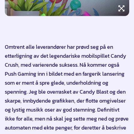
Omtrent alle leverandører har prøvd seg på en
etterligning av det legendariske mobilspillet Candy
Crush, med varierende suksess. Nå kommer også
Push Gaming inn i bildet med en fargerik lansering
som er ment å spre glede, underholdning og
spenning. Jeg ble overrasket av Candy Blast og den
skarpe, innbydende grafikken, der flotte omgivelser
og lystig musikk oser av god stemning. Definitivt
ikke for alle, men nå skal jeg sette meg ned og prøve
automaten med ekte penger, for deretter å beskrive