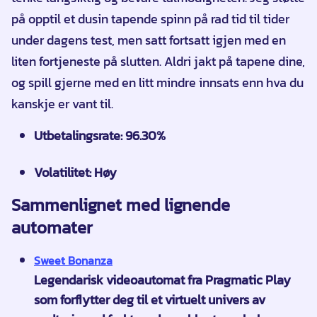
på opptil et dusin tapende spinn på rad tid til tider
under dagens test, men satt fortsatt igjen med en
liten fortjeneste på slutten. Aldri jakt på tapene dine,
og spill gjerne med en litt mindre innsats enn hva du
kanskje er vant til.
Utbetalingsrate
: 96.30%
Volatilitet
: Høy
Sammenlignet med lignende
automater
Sweet Bonanza
Legendarisk videoautomat fra Pragmatic Play
som forflytter deg til et virtuelt univers av