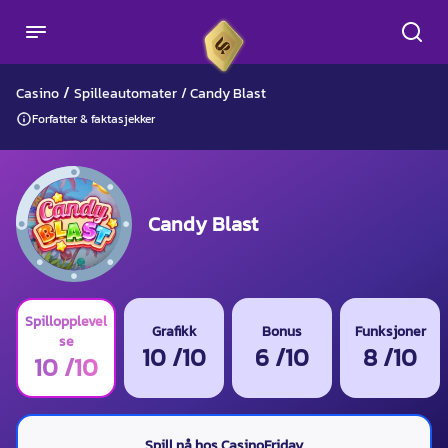
/
Casino
Spilleautomater
/
Candy Blast
Forfatter & faktasjekker
Candy Blast
Spillopplevel
Grafikk
Bonus
Funksjoner
se
10 /10
6 /10
8 /10
10 /10
Spill nå hos CasinoFriday