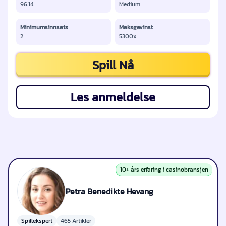
96.14
Medium
Minimumsinnsats
Maksgevinst
2
5300x
Spill Nå
Les anmeldelse
10+ års erfaring i casinobransjen
Petra Benedikte Hevang
Spillekspert
465 Artikler