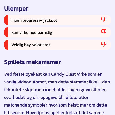
Ulemper
Ingen progressiv jackpot
Kan virke noe barnslig
Veldig høy volatilitet
Spillets mekanismer
Ved første øyekast kan Candy Blast virke som en
vanlig videoautomat, men dette stemmer ikke – den
firkantete skjermen inneholder ingen gevinstlinjer
overhodet, og din oppgave blir å lete etter
matchende symboler hvor som helst; mer om dette
litt senere. Hovedprinsippet er fortsatt det samme,