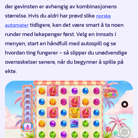
der gevinsten er avhengig av kombinasjonens
størrelse. Hvis du aldri har prøvd slike
norske
tidligere, kan det være smart å ta noen
automater
runder med lekepenger først. Velg en innsats i
menyen, start en håndfull med autospill og se
hvordan ting fungerer – så slipper du unødvendige
overraskelser senere, når du begynner å spille på
ekte.