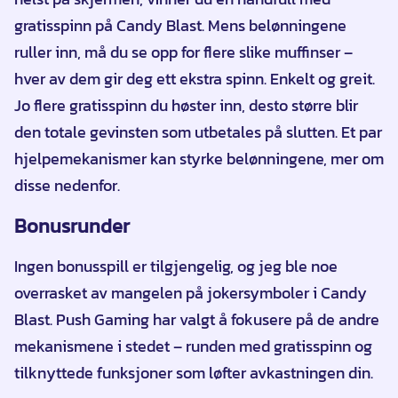
gratisspinn på Candy Blast. Mens belønningene
ruller inn, må du se opp for flere slike muffinser –
hver av dem gir deg ett ekstra spinn. Enkelt og greit.
Jo flere gratisspinn du høster inn, desto større blir
den totale gevinsten som utbetales på slutten. Et par
hjelpemekanismer kan styrke belønningene, mer om
disse nedenfor.
Bonusrunder
Ingen bonusspill er tilgjengelig, og jeg ble noe
overrasket av mangelen på jokersymboler i Candy
Blast. Push Gaming har valgt å fokusere på de andre
mekanismene i stedet – runden med gratisspinn og
tilknyttede funksjoner som løfter avkastningen din.