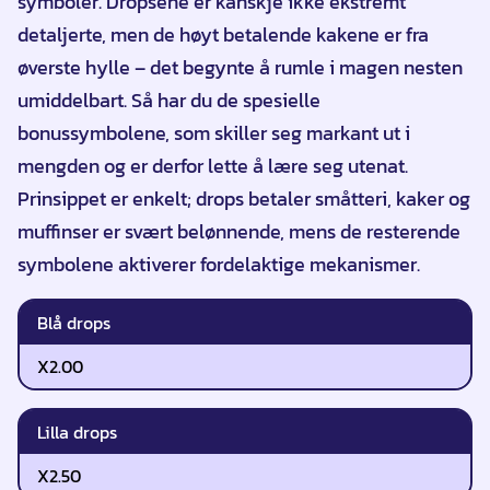
symboler. Dropsene er kanskje ikke ekstremt
detaljerte, men de høyt betalende kakene er fra
øverste hylle – det begynte å rumle i magen nesten
umiddelbart. Så har du de spesielle
bonussymbolene, som skiller seg markant ut i
mengden og er derfor lette å lære seg utenat.
Prinsippet er enkelt; drops betaler småtteri, kaker og
muffinser er svært belønnende, mens de resterende
symbolene aktiverer fordelaktige mekanismer.
Blå drops
X2.00
Lilla drops
X2.50