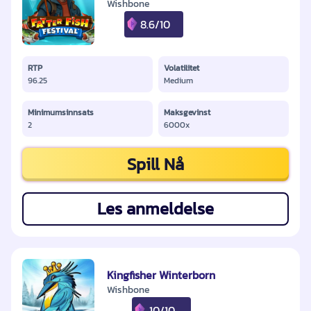
Wishbone
8.6/10
RTP
Volatilitet
96.25
Medium
Minimumsinnsats
Maksgevinst
2
6000x
Spill Nå
Les anmeldelse
Kingfisher Winterborn
Wishbone
10/10