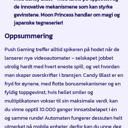
de innovative mekanismene som kan styrke
gevinstene. Moon Princess handler om magi og
japanske tegneserier!
Oppsummering
Push Gaming treffer alltid spikeren på hodet når de
lanserer nye videoautomater – selskapet jobbet
utrolig hardt med hvert eneste spill, og vet hvordan
man skaper overskrifter i bransjen. Candy Blast er en
fryd for øynene, med flotte bonusmekanismer og en
fyldig toppgevinst; hvis hellet smiler og
multiplikatoren vokser til sin maksimale verdi, kan
du vinne opptil 10.000 ganger innsatsbeløpet i én
og samme runde! Automaten fungerer dessuten helt
utmerket på mobile enheter, derfor kan du unne deg