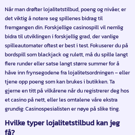
Når man drøfter lojalitetstilbud, poeng og nivåer, er
det viktig å notere seg spillenes bidrag til
fremgangen din. Forskjellige casinospill vil nemlig
bidra til utviklingen i forskjellig grad, der vanlige
spilleautomater oftest er best i test. Fokuserer du på
bordspill som blackjack og rulett, må du spille langt
flere runder eller satse langt større summer for å
håve inn frynsegodene fra lojalitetsordningen – eller
tjene opp poeng som kan brukes i butikken. Ta
gjerne en titt på vilkårene når du registrerer deg hos
et casino på nett, eller les omtalene våre ekstra
grundig: Casinospesialisten er nøye på slike ting.
Hvilke typer lojalitetstilbud kan jeg
få?