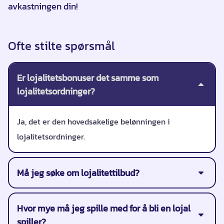
avkastningen din!
Ofte stilte spørsmål
Er lojalitetsbonuser det samme som
lojalitetsordninger?
Ja, det er den hovedsakelige belønningen i
lojalitetsordninger.
Må jeg søke om lojalitettilbud?
Hvor mye må jeg spille med for å bli en lojal
spiller?