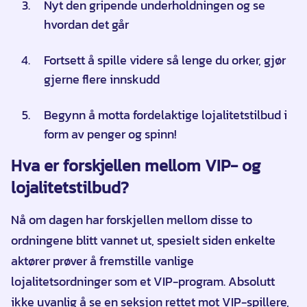
Nyt den gripende underholdningen og se
hvordan det går
Fortsett å spille videre så lenge du orker, gjør
gjerne flere innskudd
Begynn å motta fordelaktige lojalitetstilbud i
form av penger og spinn!
Hva er forskjellen mellom VIP- og
lojalitetstilbud?
Nå om dagen har forskjellen mellom disse to
ordningene blitt vannet ut, spesielt siden enkelte
aktører prøver å fremstille vanlige
lojalitetsordninger som et VIP-program. Absolutt
ikke uvanlig å se en seksjon rettet mot VIP-spillere,