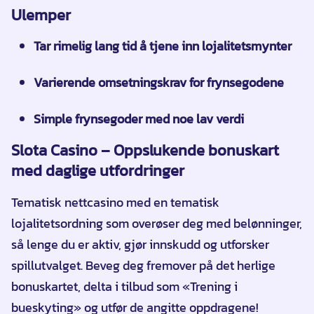
Ulemper
Tar rimelig lang tid å tjene inn lojalitetsmynter
Varierende omsetningskrav for frynsegodene
Simple frynsegoder med noe lav verdi
Slota Casino – Oppslukende bonuskart
med daglige utfordringer
Tematisk nettcasino med en tematisk
lojalitetsordning som overøser deg med belønninger,
så lenge du er aktiv, gjør innskudd og utforsker
spillutvalget. Beveg deg fremover på det herlige
bonuskartet, delta i tilbud som «Trening i
bueskyting» og utfør de angitte oppdragene!