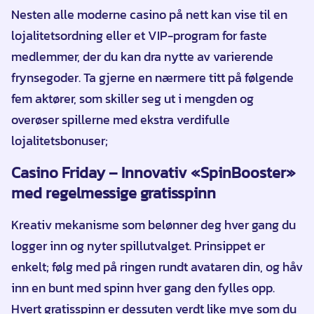
Nesten alle moderne casino på nett kan vise til en
lojalitetsordning eller et VIP-program for faste
medlemmer, der du kan dra nytte av varierende
frynsegoder. Ta gjerne en nærmere titt på følgende
fem aktører, som skiller seg ut i mengden og
overøser spillerne med ekstra verdifulle
lojalitetsbonuser;
Casino Friday – Innovativ «SpinBooster»
med regelmessige gratisspinn
Kreativ mekanisme som belønner deg hver gang du
logger inn og nyter spillutvalget. Prinsippet er
enkelt; følg med på ringen rundt avataren din, og håv
inn en bunt med spinn hver gang den fylles opp.
Hvert gratisspinn er dessuten verdt like mye som du