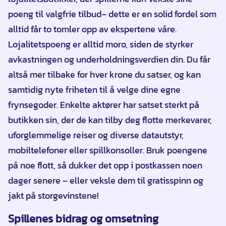
poeng til valgfrie tilbud– dette er en solid fordel som
alltid får to tomler opp av ekspertene våre.
Lojalitetspoeng er alltid moro, siden de styrker
avkastningen og underholdningsverdien din. Du får
altså mer tilbake for hver krone du satser, og kan
samtidig nyte friheten til å velge dine egne
frynsegoder. Enkelte aktører har satset sterkt på
butikken sin, der de kan tilby deg flotte merkevarer,
uforglemmelige reiser og diverse datautstyr,
mobiltelefoner eller spillkonsoller. Bruk poengene
på noe flott, så dukker det opp i postkassen noen
dager senere – eller veksle dem til gratisspinn og
jakt på storgevinstene!
Spillenes bidrag og omsetning