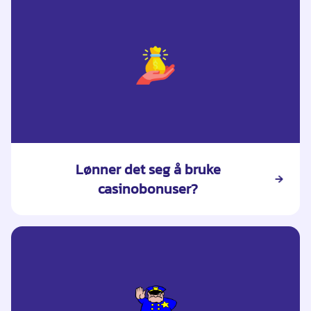
Lønner det seg å bruke
casinobonuser?