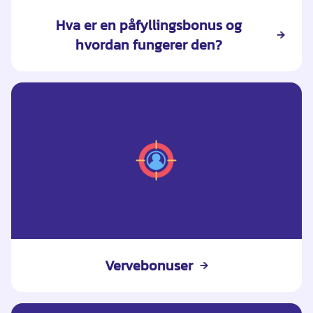
Hva er en påfyllingsbonus og
hvordan fungerer den?
Vervebonuser