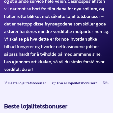
og strålende service hele veien. Casinospesialisten
vil derimot se bort fra tilbudene for nye spillere, og
heller rette blikket mot såkalte lojalitetsbonuser –
det er nettopp disse frynsegodene som skiller gode
aktører fra deres mindre verdifulle motparter, nemlig.
Vi skal se på hva dette er for noe, hvordan slike
tilbud fungerer og hvorfor nettcasinoene jobber
såpass hardt for å tviholde på medlemmene sine.
Les gjennom artikkelen, så vil du straks forstå hvor
verdifull du er!
🏅 Beste lojalitetsbonuser
👉 Hva er lojalitetsbonuser?
💡 Hvo
Beste lojalitetsbonuser