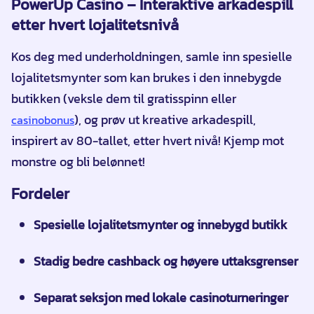
PowerUp Casino – Interaktive arkadespill
etter hvert lojalitetsnivå
Kos deg med underholdningen, samle inn spesielle
lojalitetsmynter som kan brukes i den innebygde
butikken (veksle dem til gratisspinn eller
), og prøv ut kreative arkadespill,
casinobonus
inspirert av 80-tallet, etter hvert nivå! Kjemp mot
monstre og bli belønnet!
Fordeler
Spesielle lojalitetsmynter og innebygd butikk
Stadig bedre cashback og høyere uttaksgrenser
Separat seksjon med lokale casinoturneringer