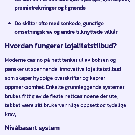
premietrekninger og lignende
De skilter ofte med senkede, gunstige
omsetningskrav og andre tilknyttede vilkår
Hvordan fungerer lojalitetstilbud?
Moderne casino på nett tenker ut av boksen og
pønsker ut spennende, innovative lojalitetstilbud
som skaper hyppige overskrifter og kaprer
oppmerksomhet. Enkelte grunnleggende systemer
brukes flittig av de fleste nettcasinoene der ute,
takket være sitt brukervennlige oppsett og tydelige
krav;
Nivåbasert system