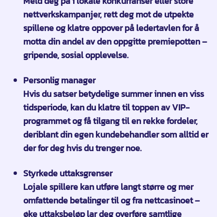
Meld deg på i lokale konkurranser eller store
nettverkskampanjer, rett deg mot de utpekte
spillene og klatre oppover på ledertavlen for å
motta din andel av den oppgitte premiepotten –
gripende, sosial opplevelse.
Personlig manager
Hvis du satser betydelige summer innen en viss
tidsperiode, kan du klatre til toppen av VIP-
programmet og få tilgang til en rekke fordeler,
deriblant din egen kundebehandler som alltid er
der for deg hvis du trenger noe.
Styrkede uttaksgrenser
Lojale spillere kan utføre langt større og mer
omfattende betalinger til og fra nettcasinoet –
øke uttaksbeløp lar deg overføre samtlige