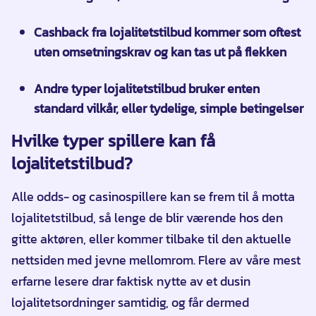
Cashback fra lojalitetstilbud kommer som oftest
uten omsetningskrav og kan tas ut på flekken
Andre typer lojalitetstilbud bruker enten
standard vilkår, eller tydelige, simple betingelser
Hvilke typer spillere kan få
lojalitetstilbud?
Alle odds- og casinospillere kan se frem til å motta
lojalitetstilbud, så lenge de blir værende hos den
gitte aktøren, eller kommer tilbake til den aktuelle
nettsiden med jevne mellomrom. Flere av våre mest
erfarne lesere drar faktisk nytte av et dusin
lojalitetsordninger samtidig, og får dermed