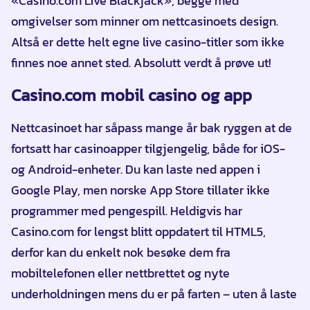
«Casino.com Live Blackjack», begge med
omgivelser som minner om nettcasinoets design.
Altså er dette helt egne live casino-titler som ikke
finnes noe annet sted. Absolutt verdt å prøve ut!
Casino.com mobil casino og app
Nettcasinoet har såpass mange år bak ryggen at de
fortsatt har casinoapper tilgjengelig, både for iOS-
og Android-enheter. Du kan laste ned appen i
Google Play, men norske App Store tillater ikke
programmer med pengespill. Heldigvis har
Casino.com for lengst blitt oppdatert til HTML5,
derfor kan du enkelt nok besøke dem fra
mobiltelefonen eller nettbrettet og nyte
underholdningen mens du er på farten – uten å laste