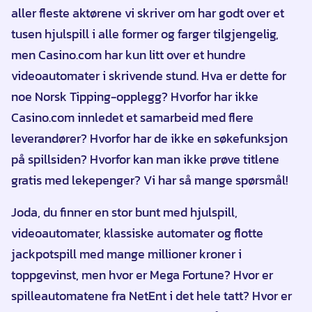
aller fleste aktørene vi skriver om har godt over et
tusen hjulspill i alle former og farger tilgjengelig,
men Casino.com har kun litt over et hundre
videoautomater i skrivende stund. Hva er dette for
noe Norsk Tipping-opplegg? Hvorfor har ikke
Casino.com innledet et samarbeid med flere
leverandører? Hvorfor har de ikke en søkefunksjon
på spillsiden? Hvorfor kan man ikke prøve titlene
gratis med lekepenger? Vi har så mange spørsmål!
Joda, du finner en stor bunt med hjulspill,
videoautomater, klassiske automater og flotte
jackpotspill med mange millioner kroner i
toppgevinst, men hvor er Mega Fortune? Hvor er
spilleautomatene fra NetEnt i det hele tatt? Hvor er