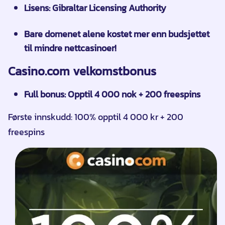
Lisens
: Gibraltar Licensing Authority
Bare domenet alene kostet mer enn budsjettet
til mindre nettcasinoer!
Casino.com velkomstbonus
Full bonus
: Opptil 4 000 nok + 200 freespins
Første innskudd: 100% opptil 4 000 kr + 200
freespins