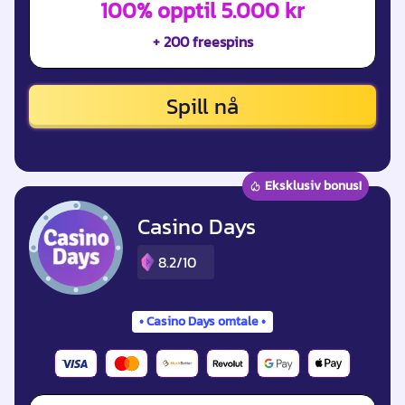
100% opptil 5.000 kr
+ 200 freespins
Spill nå
Eksklusiv bonus!
Casino Days
8.2/10
Casino Days omtale