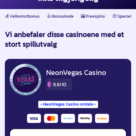
💰 Velkomstbonus
👍 Bonuskode
🎰 Freespins
🤑 Spesiell
Vi anbefaler disse casinoene med et
stort spillutvalg
NeonVegas Casino
8.8/10
NeonVegas Casino omtale