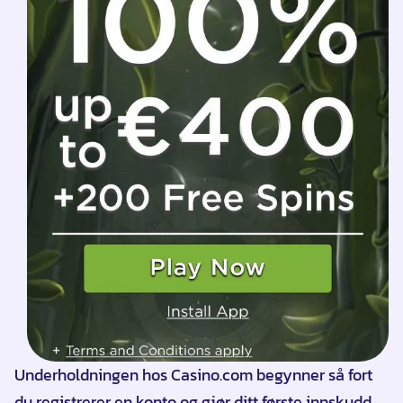
Underholdningen hos Casino.com begynner så fort
du registrerer en konto og gjør ditt første innskudd.