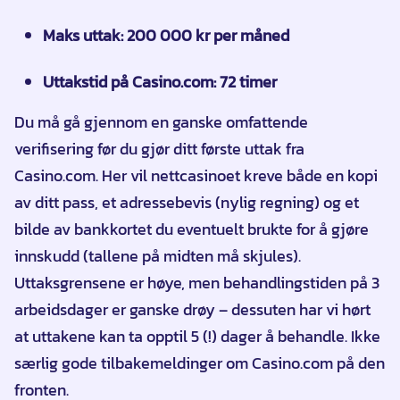
Maks uttak
: 200 000 kr per måned
Uttakstid på Casino.com
: 72 timer
Du må gå gjennom en ganske omfattende
verifisering før du gjør ditt første uttak fra
Casino.com. Her vil nettcasinoet kreve både en kopi
av ditt pass, et adressebevis (nylig regning) og et
bilde av bankkortet du eventuelt brukte for å gjøre
innskudd (tallene på midten må skjules).
Uttaksgrensene er høye, men behandlingstiden på 3
arbeidsdager er ganske drøy – dessuten har vi hørt
at uttakene kan ta opptil 5 (!) dager å behandle. Ikke
særlig gode tilbakemeldinger om Casino.com på den
fronten.