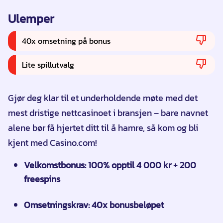
Ulemper
40x omsetning på bonus
Lite spillutvalg
Gjør deg klar til et underholdende møte med det
mest dristige nettcasinoet i bransjen – bare navnet
alene bør få hjertet ditt til å hamre, så kom og bli
kjent med Casino.com!
Velkomstbonus
: 100% opptil 4 000 kr + 200
freespins
Omsetningskrav
: 40x bonusbeløpet