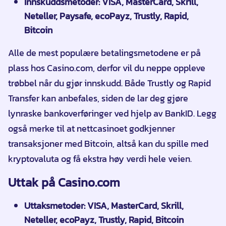
Innskuddsmetoder
: VISA, MasterCard, Skrill,
Neteller, Paysafe, ecoPayz, Trustly, Rapid,
Bitcoin
Alle de mest populære betalingsmetodene er på
plass hos Casino.com, derfor vil du neppe oppleve
trøbbel når du gjør innskudd. Både Trustly og Rapid
Transfer kan anbefales, siden de lar deg gjøre
lynraske bankoverføringer ved hjelp av BankID. Legg
også merke til at nettcasinoet godkjenner
transaksjoner med Bitcoin, altså kan du spille med
kryptovaluta og få ekstra høy verdi hele veien.
Uttak på Casino.com
Uttaksmetoder
: VISA, MasterCard, Skrill,
Neteller, ecoPayz, Trustly, Rapid, Bitcoin