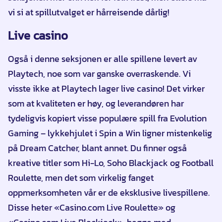
vi si at spillutvalget er hårreisende dårlig!
Live casino
Også i denne seksjonen er alle spillene levert av
Playtech, noe som var ganske overraskende. Vi
visste ikke at Playtech lager live casino! Det virker
som at kvaliteten er høy, og leverandøren har
tydeligvis kopiert visse populære spill fra Evolution
Gaming – lykkehjulet i Spin a Win ligner mistenkelig
på Dream Catcher, blant annet. Du finner også
kreative titler som Hi-Lo, Soho Blackjack og Football
Roulette, men det som virkelig fanget
oppmerksomheten vår er de eksklusive livespillene.
Disse heter «Casino.com Live Roulette» og