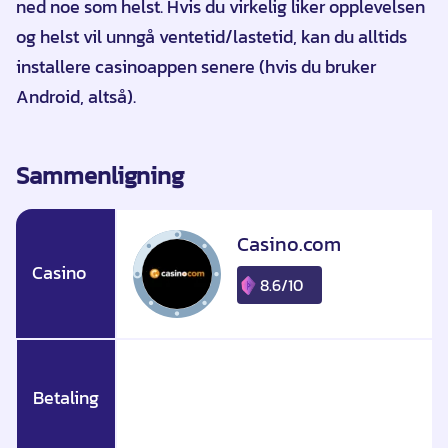
ned noe som helst. Hvis du virkelig liker opplevelsen
og helst vil unngå ventetid/lastetid, kan du alltids
installere casinoappen senere (hvis du bruker
Android, altså).
Sammenligning
Casino.com
Casino
8.6/10
Betaling