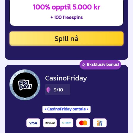
100% opptil 5.000 kr
+ 100 freespins
Spill nå
Eksklusiv bonus!
CasinoFriday
9/10
CasinoFriday omtale