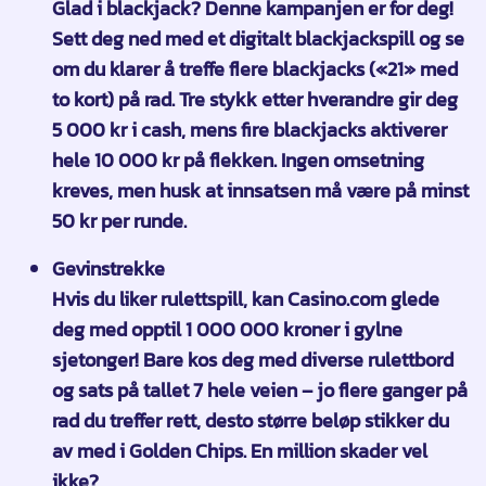
Glad i blackjack? Denne kampanjen er for deg!
Sett deg ned med et digitalt blackjackspill og se
om du klarer å treffe flere blackjacks («21» med
to kort) på rad. Tre stykk etter hverandre gir deg
5 000 kr i cash, mens fire blackjacks aktiverer
hele 10 000 kr på flekken. Ingen omsetning
kreves, men husk at innsatsen må være på minst
50 kr per runde.
Gevinstrekke
Hvis du liker rulettspill, kan Casino.com glede
deg med opptil 1 000 000 kroner i gylne
sjetonger! Bare kos deg med diverse rulettbord
og sats på tallet 7 hele veien – jo flere ganger på
rad du treffer rett, desto større beløp stikker du
av med i Golden Chips. En million skader vel
ikke?