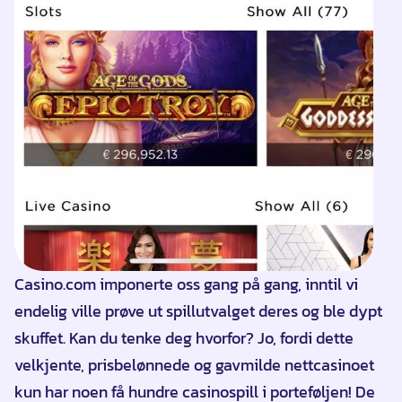
Casino.com imponerte oss gang på gang, inntil vi
endelig ville prøve ut spillutvalget deres og ble dypt
skuffet. Kan du tenke deg hvorfor? Jo, fordi dette
velkjente, prisbelønnede og gavmilde nettcasinoet
kun har noen få hundre casinospill i porteføljen! De