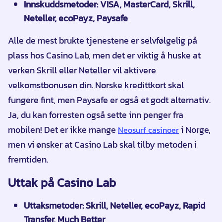
Innskuddsmetoder
: VISA, MasterCard, Skrill,
Neteller, ecoPayz, Paysafe
Alle de mest brukte tjenestene er selvfølgelig på
plass hos Casino Lab, men det er viktig å huske at
verken Skrill eller Neteller vil aktivere
velkomstbonusen din. Norske kredittkort skal
fungere fint, men Paysafe er også et godt alternativ.
Ja, du kan forresten også sette inn penger fra
mobilen! Det er ikke mange
i Norge,
Neosurf casinoer
men vi ønsker at Casino Lab skal tilby metoden i
fremtiden.
Uttak på Casino Lab
Uttaksmetoder
: Skrill, Neteller, ecoPayz, Rapid
Transfer, Much Better