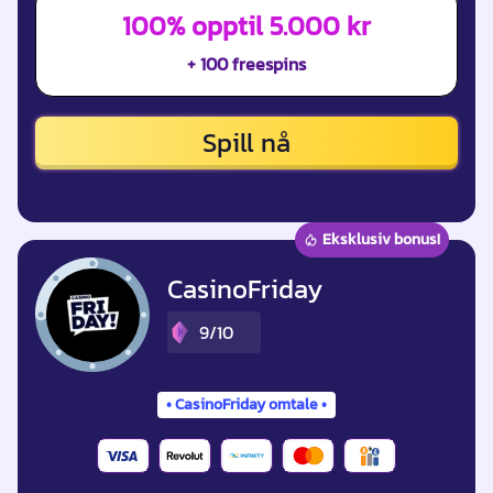
100% opptil 5.000 kr
+ 100 freespins
Spill nå
Eksklusiv bonus!
CasinoFriday
9/10
CasinoFriday omtale