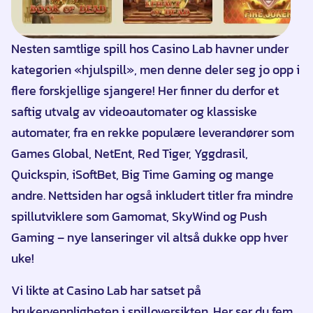
Nesten samtlige spill hos Casino Lab havner under
kategorien «hjulspill», men denne deler seg jo opp i
flere forskjellige sjangere! Her finner du derfor et
saftig utvalg av videoautomater og klassiske
automater, fra en rekke populære leverandører som
Games Global, NetEnt, Red Tiger, Yggdrasil,
Quickspin, iSoftBet, Big Time Gaming og mange
andre. Nettsiden har også inkludert titler fra mindre
spillutviklere som Gamomat, SkyWind og Push
Gaming – nye lanseringer vil altså dukke opp hver
uke!
Vi likte at Casino Lab har satset på
brukervennligheten i spilloversikten. Her ser du fem