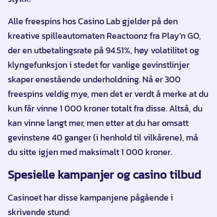
Alle freespins hos Casino Lab gjelder på den
kreative spilleautomaten Reactoonz fra Play’n GO,
der en utbetalingsrate på 94.51%, høy volatilitet og
klyngefunksjon i stedet for vanlige gevinstlinjer
skaper enestående underholdning. Nå er 300
freespins veldig mye, men det er verdt å merke at du
kun får vinne 1 000 kroner totalt fra disse. Altså, du
kan vinne langt mer, men etter at du har omsatt
gevinstene 40 ganger (i henhold til vilkårene), må
du sitte igjen med maksimalt 1 000 kroner.
Spesielle kampanjer og casino tilbud
Casinoet har disse kampanjene pågående i
skrivende stund: