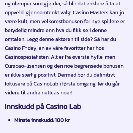
og ulemper som gjelder, så blir det enklere å ta et
oppveid, gjennomtenkt valg! Casino Masters kan jo
være kult, men velkomstbonusen for nye spillere er
betydelig mindre enn hva du fikk se i denne
omtalen. Legg denne aktøren til side? Så har du
Casino Friday, en av våre favoritter her hos
Casinospesialisten. Alt er fra øverste hylle, men
Curacao-lisensen og den noe begrensede bonusen
er ikke særlig positivt. Dermed bør du definitivt
fokusere på CasinoLab i første omgang, før du går
videre til andre nettcasinoer!
Innskudd på Casino Lab
Minste innskudd
: 100 kr