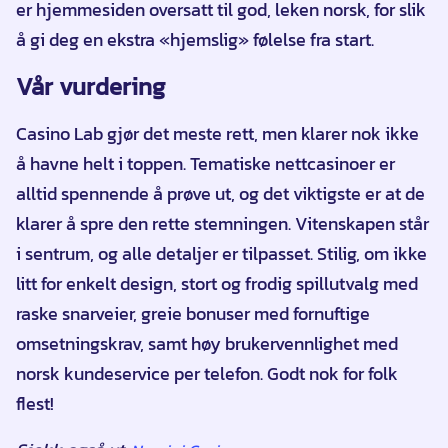
er hjemmesiden oversatt til god, leken norsk, for slik
å gi deg en ekstra «hjemslig» følelse fra start.
Vår vurdering
Casino Lab gjør det meste rett, men klarer nok ikke
å havne helt i toppen. Tematiske nettcasinoer er
alltid spennende å prøve ut, og det viktigste er at de
klarer å spre den rette stemningen. Vitenskapen står
i sentrum, og alle detaljer er tilpasset. Stilig, om ikke
litt for enkelt design, stort og frodig spillutvalg med
raske snarveier, greie bonuser med fornuftige
omsetningskrav, samt høy brukervennlighet med
norsk kundeservice per telefon. Godt nok for folk
flest!