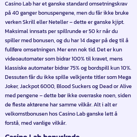
Casino Lab har et ganske standard omsetningskrav
på 40 ganger bonuspengene, men du får ikke bruke
verken Skrill eller Neteller – dette er ganske kjipt.
Maksimal innsats per spillrunde er 50 kr når du
spiller med bonusen, og du har 14 dager på deg til å
fullføre omsetningen. Mer enn nok tid. Det er kun
videoautomater som bidrar 100% til kravet, mens
klassiske automater bidrar 75% og bordspill kun 10%.
Dessuten får du ikke spille velkjente titler som Mega
Joker, Jackpot 6000, Blood Suckers og Dead or Alive
med pengene – dette bør ikke overraske noen, siden
de fleste aktørene har samme vilkår. Alt i alt er
velkomstbonusen hos Casino Lab ganske lett å
forstå, med vanlige vilkår.