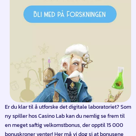
Er du klar til å utforske det digitale laboratoriet? Som
ny spiller hos Casino Lab kan du nemlig se frem til
en meget saftig velkomstbonus, der opptil 15 000
bonuskroner venter! Her må vi dog si at bonusene