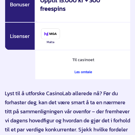
Opptil 15.000 kr + 300
Bonuser
freespins
Lisenser
Malta
Til casinoet
Les omtale
Lyst til å utforske CasinoLab allerede nå? Før du
forhaster deg, kan det være smart å ta en nærmere
titt på sammenligningen vår ovenfor – der fremhever
vi dagens hovedfigur og hvordan de gjør det i forhold
til et par verdige konkurrenter. Sjekk hvilke fordeler