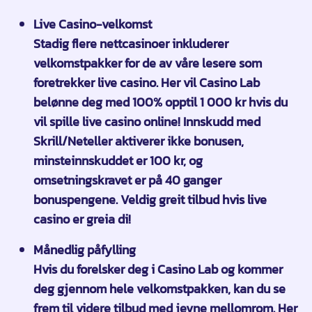
Live Casino-velkomst
Stadig flere nettcasinoer inkluderer
velkomstpakker for de av våre lesere som
foretrekker live casino. Her vil Casino Lab
belønne deg med 100% opptil 1 000 kr hvis du
vil spille live casino online! Innskudd med
Skrill/Neteller aktiverer ikke bonusen,
minsteinnskuddet er 100 kr, og
omsetningskravet er på 40 ganger
bonuspengene. Veldig greit tilbud hvis live
casino er greia di!
Månedlig påfylling
Hvis du forelsker deg i Casino Lab og kommer
deg gjennom hele velkomstpakken, kan du se
frem til videre tilbud med jevne mellomrom. Her