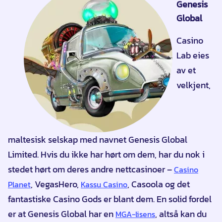
Genesis
Global
Casino
Lab eies
av et
velkjent,
maltesisk selskap med navnet Genesis Global
Limited. Hvis du ikke har hørt om dem, har du nok i
stedet hørt om deres andre nettcasinoer –
Casino
, VegasHero,
, Casoola og det
Planet
Kassu Casino
fantastiske Casino Gods er blant dem. En solid fordel
er at Genesis Global har en
, altså kan du
MGA-lisens