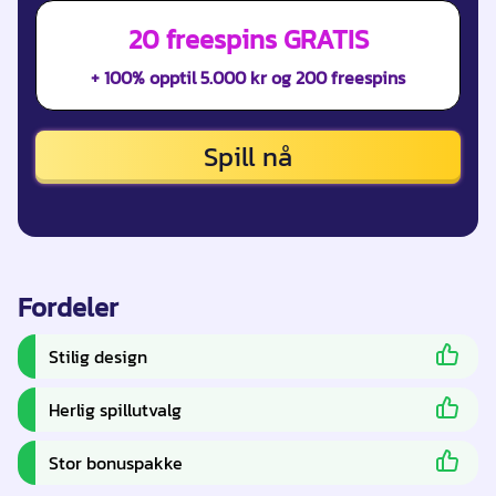
20 freespins GRATIS
+ 100% opptil 5.000 kr og 200 freespins
Spill nå
Fordeler
Stilig design
Herlig spillutvalg
Stor bonuspakke