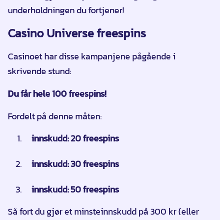
underholdningen du fortjener!
Casino Universe freespins
Casinoet har disse kampanjene pågående i
skrivende stund:
Du får hele 100 freespins!
Fordelt på denne måten:
innskudd: 20 freespins
innskudd: 30 freespins
innskudd: 50 freespins
Så fort du gjør et minsteinnskudd på 300 kr (eller