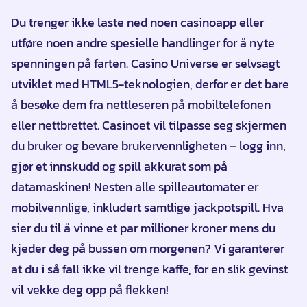
Du trenger ikke laste ned noen casinoapp eller
utføre noen andre spesielle handlinger for å nyte
spenningen på farten. Casino Universe er selvsagt
utviklet med HTML5-teknologien, derfor er det bare
å besøke dem fra nettleseren på mobiltelefonen
eller nettbrettet. Casinoet vil tilpasse seg skjermen
du bruker og bevare brukervennligheten – logg inn,
gjør et innskudd og spill akkurat som på
datamaskinen! Nesten alle spilleautomater er
mobilvennlige, inkludert samtlige jackpotspill. Hva
sier du til å vinne et par millioner kroner mens du
kjeder deg på bussen om morgenen? Vi garanterer
at du i så fall ikke vil trenge kaffe, for en slik gevinst
vil vekke deg opp på flekken!