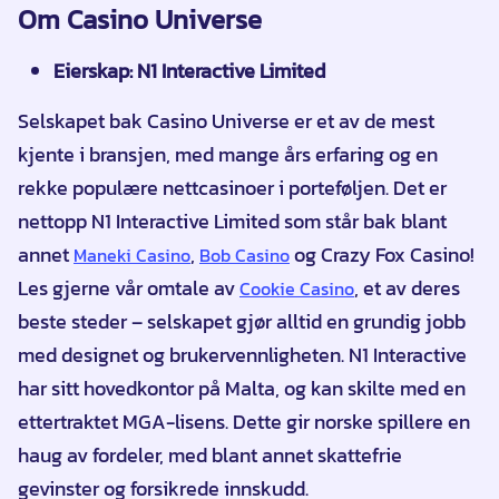
Om Casino Universe
Eierskap
: N1 Interactive Limited
Selskapet bak Casino Universe er et av de mest
kjente i bransjen, med mange års erfaring og en
rekke populære nettcasinoer i porteføljen. Det er
nettopp N1 Interactive Limited som står bak blant
annet
,
og Crazy Fox Casino!
Maneki Casino
Bob Casino
Les gjerne vår omtale av
, et av deres
Cookie Casino
beste steder – selskapet gjør alltid en grundig jobb
med designet og brukervennligheten. N1 Interactive
har sitt hovedkontor på Malta, og kan skilte med en
ettertraktet MGA-lisens. Dette gir norske spillere en
haug av fordeler, med blant annet skattefrie
gevinster og forsikrede innskudd.