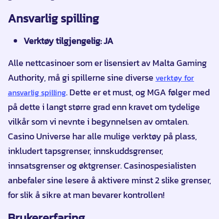
Ansvarlig spilling
Verktøy tilgjengelig
: JA
Alle nettcasinoer som er lisensiert av Malta Gaming
Authority, må gi spillerne sine diverse
verktøy for
. Dette er et must, og MGA følger med
ansvarlig spilling
på dette i langt større grad enn kravet om tydelige
vilkår som vi nevnte i begynnelsen av omtalen.
Casino Universe har alle mulige verktøy på plass,
inkludert tapsgrenser, innskuddsgrenser,
innsatsgrenser og øktgrenser. Casinospesialisten
anbefaler sine lesere å aktivere minst 2 slike grenser,
for slik å sikre at man bevarer kontrollen!
Brukererfaring