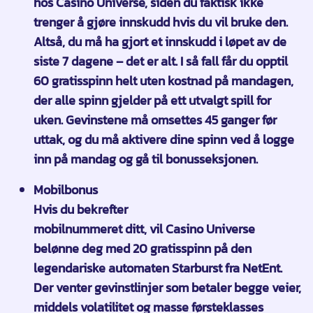
hos Casino Universe, siden du faktisk ikke
trenger å gjøre innskudd hvis du vil bruke den.
Altså, du må ha gjort et innskudd i løpet av de
siste 7 dagene – det er alt. I så fall får du opptil
60 gratisspinn helt uten kostnad på mandagen,
der alle spinn gjelder på ett utvalgt spill for
uken. Gevinstene må omsettes 45 ganger før
uttak, og du må aktivere dine spinn ved å logge
inn på mandag og gå til bonusseksjonen.
Mobilbonus
Hvis du bekrefter
mobilnummeret ditt, vil Casino Universe
belønne deg med 20 gratisspinn på den
legendariske automaten Starburst fra NetEnt.
Der venter gevinstlinjer som betaler begge veier,
middels volatilitet og masse førsteklasses