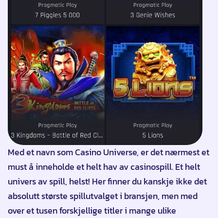
Med et navn som Casino Universe, er det nærmest et
must å inneholde et helt hav av casinospill. Et helt
univers av spill, helst! Her finner du kanskje ikke det
absolutt største spillutvalget i bransjen, men med
over et tusen forskjellige titler i mange ulike