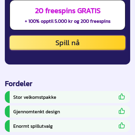
20 freespins GRATIS
+ 100% opptil 5.000 kr og 200 freespins
Spill nå
Fordeler
Stor velkomstpakke
Gjennomtenkt design
Enormt spillutvalg