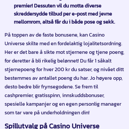
premier! Dessuten vil du motta diverse
skreddersydde tilbud per e-post med jevne
mellomrom, altså får du i både pose og sekk.
På toppen av de faste bonusene, kan Casino
Universe skilte med en fordelaktig lojalitetsordning.
Her er det bare å sikte mot stjernene og tjene poeng,
for deretter å bli rikelig belønnet! Du får 1 såkalt
stjernepoeng for hver 200 kr du satser, og nivået ditt
bestemmes av antallet poeng du har. Jo høyere opp,
desto bedre blir frynsegodene. Se frem til
cashpremier, gratisspinn, innskuddsbonuser,
spesielle kampanjer og en egen personlig manager
som tar vare på underholdningen din!
Spillutvalg på Casino Universe