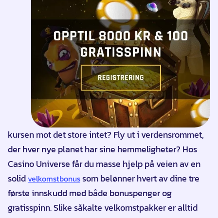
kursen mot det store intet? Fly ut i verdensrommet,
der hver nye planet har sine hemmeligheter? Hos
Casino Universe får du masse hjelp på veien av en
solid
som belønner hvert av dine tre
velkomstbonus
første innskudd med både bonuspenger og
gratisspinn. Slike såkalte velkomstpakker er alltid