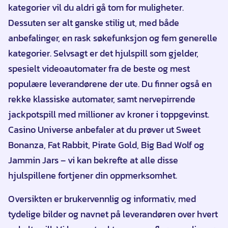
kategorier vil du aldri gå tom for muligheter.
Dessuten ser alt ganske stilig ut, med både
anbefalinger, en rask søkefunksjon og fem generelle
kategorier. Selvsagt er det hjulspill som gjelder,
spesielt videoautomater fra de beste og mest
populære leverandørene der ute. Du finner også en
rekke klassiske automater, samt nervepirrende
jackpotspill med millioner av kroner i toppgevinst.
Casino Universe anbefaler at du prøver ut Sweet
Bonanza, Fat Rabbit, Pirate Gold, Big Bad Wolf og
Jammin Jars – vi kan bekrefte at alle disse
hjulspillene fortjener din oppmerksomhet.
Oversikten er brukervennlig og informativ, med
tydelige bilder og navnet på leverandøren over hvert