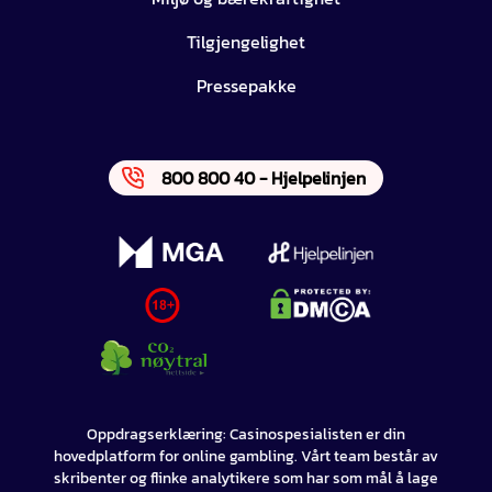
Tilgjengelighet
Pressepakke
800 800 40 - Hjelpelinjen
Oppdragserklæring: Casinospesialisten er din
hovedplatform for online gambling. Vårt team består av
skribenter og flinke analytikere som har som mål å lage