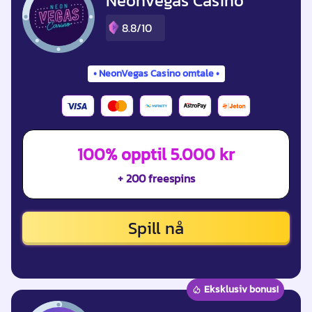
NeonVegas Casino
8.8/10
NeonVegas Casino omtale
100% opptil 5.000 kr
+ 200 freespins
Spill nå
Eksklusiv bonus!