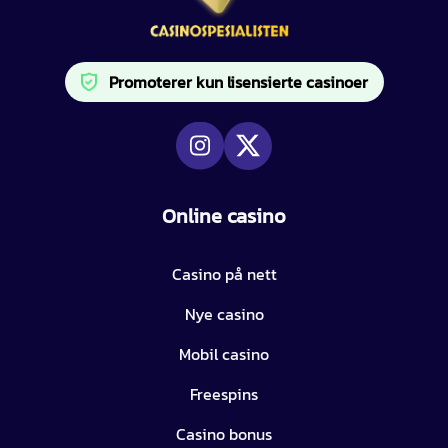
Promoterer kun lisensierte casinoer
Online casino
Casino på nett
Nye casino
Mobil casino
Freespins
Casino bonus