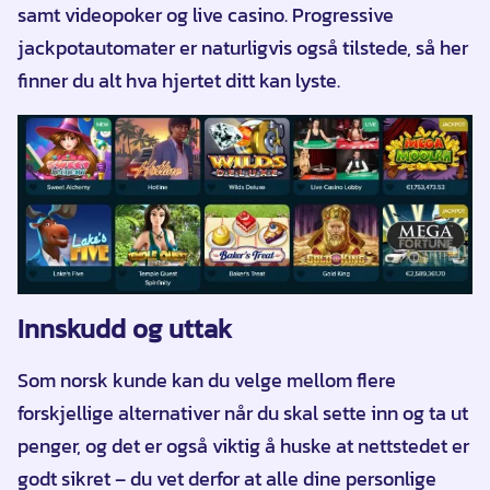
samt videopoker og live casino. Progressive
jackpotautomater er naturligvis også tilstede, så her
finner du alt hva hjertet ditt kan lyste.
Innskudd og uttak
Som norsk kunde kan du velge mellom flere
forskjellige alternativer når du skal sette inn og ta ut
penger, og det er også viktig å huske at nettstedet er
godt sikret – du vet derfor at alle dine personlige