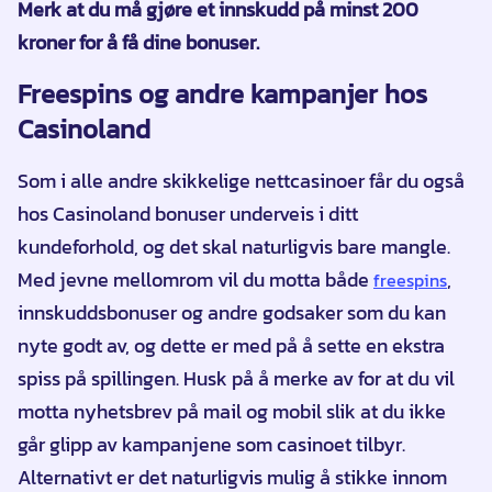
Merk at du må gjøre et innskudd på minst 200
kroner for å få dine bonuser.
Freespins og andre kampanjer hos
Casinoland
Som i alle andre skikkelige nettcasinoer får du også
hos Casinoland bonuser underveis i ditt
kundeforhold, og det skal naturligvis bare mangle.
Med jevne mellomrom vil du motta både
,
freespins
innskuddsbonuser og andre godsaker som du kan
nyte godt av, og dette er med på å sette en ekstra
spiss på spillingen. Husk på å merke av for at du vil
motta nyhetsbrev på mail og mobil slik at du ikke
går glipp av kampanjene som casinoet tilbyr.
Alternativt er det naturligvis mulig å stikke innom