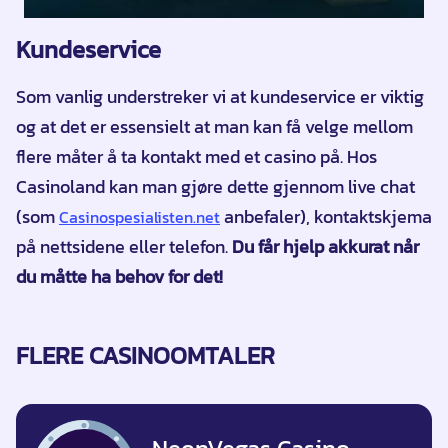
Kundeservice
Som vanlig understreker vi at kundeservice er viktig
og at det er essensielt at man kan få velge mellom
flere måter å ta kontakt med et casino på. Hos
Casinoland kan man gjøre dette gjennom live chat
(som
anbefaler), kontaktskjema
Casinospesialisten.net
på nettsidene eller telefon.
Du får hjelp akkurat når
du måtte ha behov for det!
FLERE CASINOOMTALER