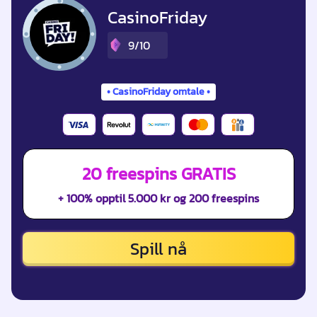
CasinoFriday
9/10
CasinoFriday omtale
20 freespins GRATIS
+ 100% opptil 5.000 kr og 200 freespins
Spill nå