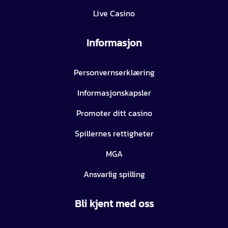
Live Casino
Informasjon
Personvernserklæring
Informasjonskapsler
Promoter ditt casino
Spillernes rettigheter
MGA
Ansvarlig spilling
Bli kjent med oss