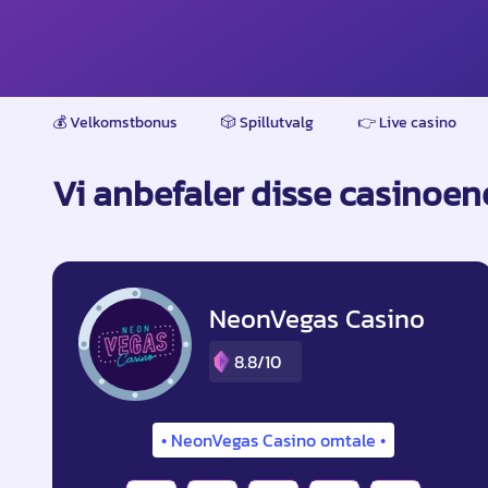
💰 Velkomstbonus
🎲 Spillutvalg
👉 Live casino
Vi anbefaler disse casinoene
NeonVegas Casino
8.8/10
NeonVegas Casino omtale