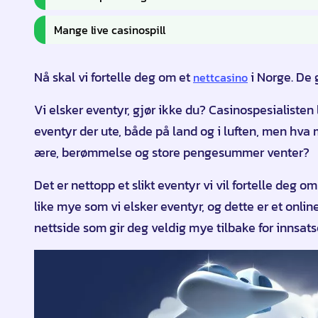
Mange live casinospill
Nå skal vi fortelle deg om et
i Norge. De 
nettcasino
Vi elsker eventyr, gjør ikke du? Casinospesialisten
eventyr der ute, både på land og i luften, men hva 
ære, berømmelse og store pengesummer venter?
Det er nettopp et slikt eventyr vi vil fortelle deg 
like mye som vi elsker eventyr, og dette er et onlin
nettside som gir deg veldig mye tilbake for innsats