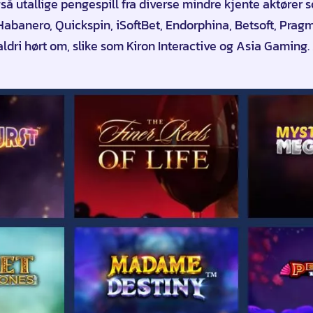
gså utallige pengespill fra diverse mindre kjente aktører
t Habanero, Quickspin, iSoftBet, Endorphina, Betsoft, Pr
ldri hørt om, slike som Kiron Interactive og Asia Gaming. 