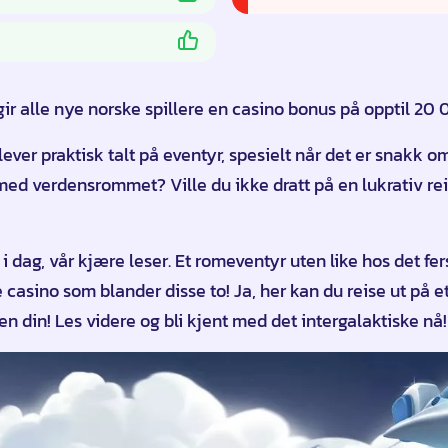
gir alle nye norske spillere en casino bonus på opptil 20
 lever praktisk talt på eventyr, spesielt når det er snak
med verdensrommet? Ville du ikke dratt på en lukrativ rei
om i dag, vår kjære leser. Et romeventyr uten like hos det f
e casino som blander disse to! Ja, her kan du reise ut på e
en din! Les videre og bli kjent med det intergalaktiske nå!