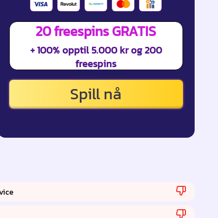
20 freespins GRATIS
+ 100% opptil 5.000 kr og 200
freespins
Spill nå
vice