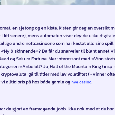
tomat, en sjetong og en kiste. Kisten gir deg en oversikt
il litt senere), mens automaten viser deg de ulike digital
e utallige andre nettcasinoene som har kastet alle sine spil
noe «Ny & skinnende»? Da får du snarveier til blant annet V
ead og Sakura Fortune. Mer interessant med «Vinn stort»
ategorien «Anbefalt? Jo, Hall of the Mountain King (inspi
ptovaluta, gå til titler med lav volatilitet («Vinner ofte
r vi alltid pris på hos både gamle og
.
nye casino
har de gjort en fremragende jobb. Ikke nok med at de har 