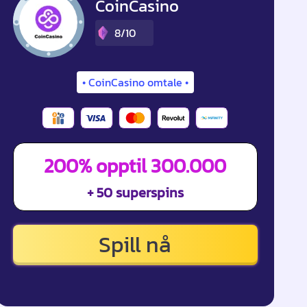
CoinCasino
8/10
CoinCasino omtale
200% opptil 300.000
+ 50 superspins
Spill nå