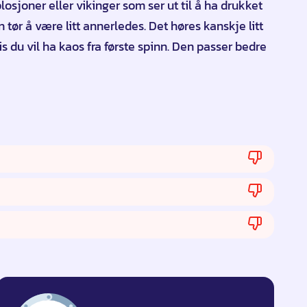
losjoner eller vikinger som ser ut til å ha drukket
tør å være litt annerledes. Det høres kanskje litt
is du vil ha kaos fra første spinn. Den passer bedre