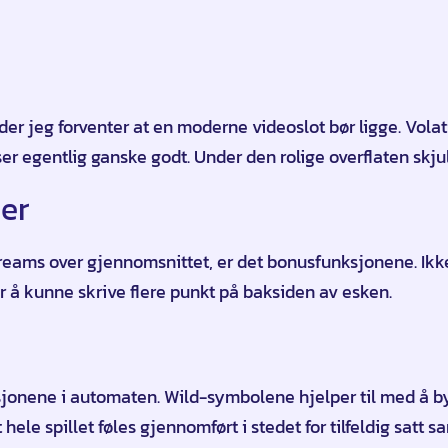
er jeg forventer at en moderne videoslot bør ligge. Volat
r egentlig ganske godt. Under den rolige overflaten skjul
er
reams over gjennomsnittet, er det bonusfunksjonene. Ikke 
for å kunne skrive flere punkt på baksiden av esken.
ksjonene i automaten. Wild-symbolene hjelper til med å 
 hele spillet føles gjennomført i stedet for tilfeldig satt 