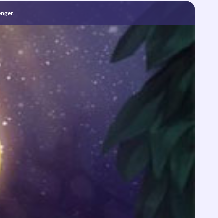
enger.