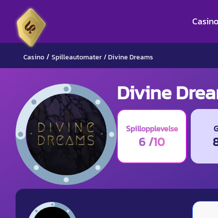
Casin
/
Casino
Spilleautomater
/
Divine Dreams
Divine Dre
Spillopplevelse
G
6 /10
8