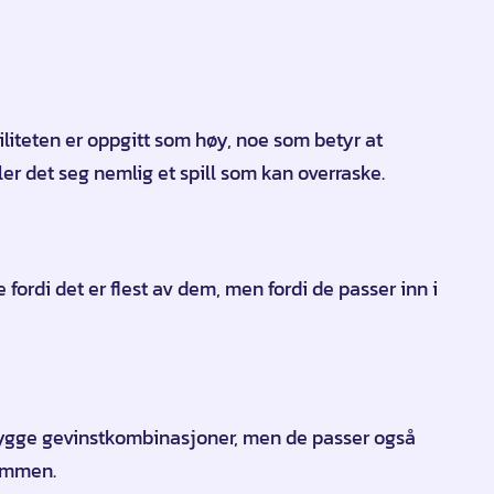
iliteten er oppgitt som høy, noe som betyr at
er det seg nemlig et spill som kan overraske.
fordi det er flest av dem, men fordi de passer inn i
bygge gevinstkombinasjoner, men de passer også
sammen.