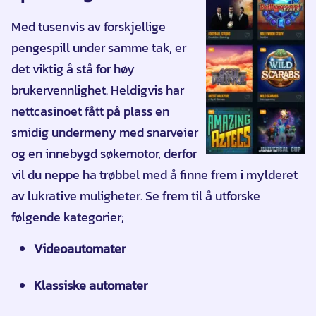
Med tusenvis av forskjellige
pengespill under samme tak, er
det viktig å stå for høy
brukervennlighet. Heldigvis har
nettcasinoet fått på plass en
smidig undermeny med snarveier
og en innebygd søkemotor, derfor
vil du neppe ha trøbbel med å finne frem i mylderet
av lukrative muligheter. Se frem til å utforske
følgende kategorier;
Videoautomater
Klassiske automater