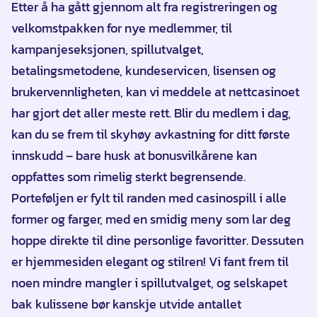
Etter å ha gått gjennom alt fra registreringen og
velkomstpakken for nye medlemmer, til
kampanjeseksjonen, spillutvalget,
betalingsmetodene, kundeservicen, lisensen og
brukervennligheten, kan vi meddele at nettcasinoet
har gjort det aller meste rett. Blir du medlem i dag,
kan du se frem til skyhøy avkastning for ditt første
innskudd – bare husk at bonusvilkårene kan
oppfattes som rimelig sterkt begrensende.
Porteføljen er fylt til randen med casinospill i alle
former og farger, med en smidig meny som lar deg
hoppe direkte til dine personlige favoritter. Dessuten
er hjemmesiden elegant og stilren! Vi fant frem til
noen mindre mangler i spillutvalget, og selskapet
bak kulissene bør kanskje utvide antallet