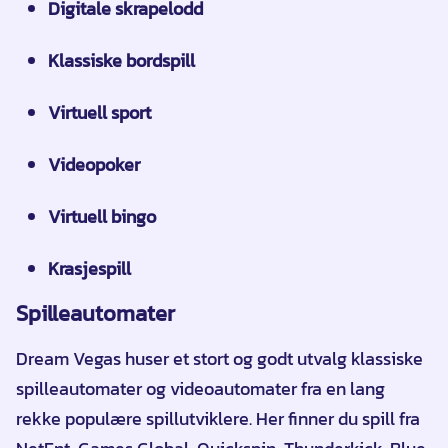
Digitale skrapelodd
Klassiske bordspill
Virtuell sport
Videopoker
Virtuell bingo
Krasjespill
Spilleautomater
Dream Vegas huser et stort og godt utvalg klassiske
spilleautomater og videoautomater fra en lang
rekke populære spillutviklere. Her finner du spill fra