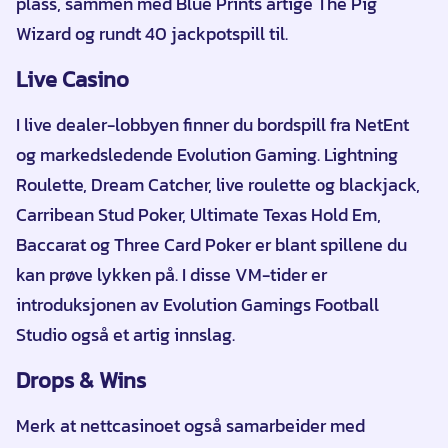
plass, sammen med Blue Prints artige The Pig
Wizard og rundt 40 jackpotspill til.
Live Casino
I live dealer-lobbyen finner du bordspill fra NetEnt
og markedsledende Evolution Gaming. Lightning
Roulette, Dream Catcher, live roulette og blackjack,
Carribean Stud Poker, Ultimate Texas Hold Em,
Baccarat og Three Card Poker er blant spillene du
kan prøve lykken på. I disse VM-tider er
introduksjonen av Evolution Gamings Football
Studio også et artig innslag.
Drops & Wins
Merk at nettcasinoet også samarbeider med