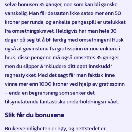
selve bonusen 35 ganger, noe som kan bli ganske
vanskelig. Man får dessuten ikke satse mer enn 50
kroner per runde, og enkelte pengespill er utelukket
fra omsetningskravet. Heldigvis har man hele 30
dager på seg til å bli ferdig med omsetningen! Husk
også at gevinstene fra gratisspinn er noe enklere i
bruk; disse pengene må også omsettes 35 ganger,
men du slipper å inkludere ditt eget innskudd i
regnestykket. Med det sagt får man faktisk inne
vinne mer enn 1000 kroner ved hjelp av gratisspinn
– enda en begrensning som senker det
tilsynelatende fantastiske underholdningsnivået.
Slik får du bonusene
Brukervennligheten er høy, og nettstedet er