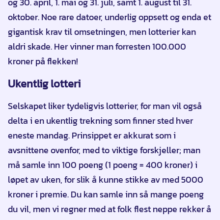
og 30. april, 1. mai og 31. juli, samt 1. august til 31.
oktober. Noe rare datoer, underlig oppsett og enda et
gigantisk krav til omsetningen, men lotterier kan
aldri skade. Her vinner man forresten 100.000
kroner på flekken!
Ukentlig lotteri
Selskapet liker tydeligvis lotterier, for man vil også
delta i en ukentlig trekning som finner sted hver
eneste mandag. Prinsippet er akkurat som i
avsnittene ovenfor, med to viktige forskjeller; man
må samle inn 100 poeng (1 poeng = 400 kroner) i
løpet av uken, for slik å kunne stikke av med 5000
kroner i premie. Du kan samle inn så mange poeng
du vil, men vi regner med at folk flest neppe rekker å