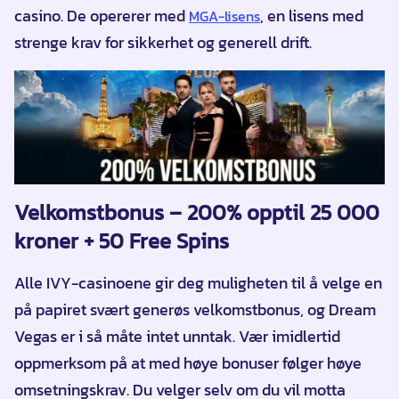
casino. De opererer med
, en lisens med
MGA-lisens
strenge krav for sikkerhet og generell drift.
Velkomstbonus – 200% opptil 25 000
kroner + 50 Free Spins
Alle IVY-casinoene gir deg muligheten til å velge en
på papiret svært generøs velkomstbonus, og Dream
Vegas er i så måte intet unntak. Vær imidlertid
oppmerksom på at med høye bonuser følger høye
omsetningskrav. Du velger selv om du vil motta