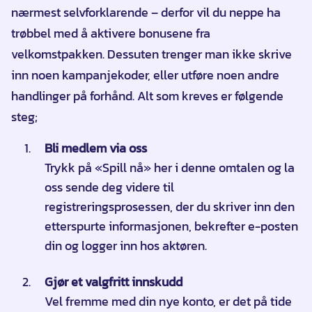
nærmest selvforklarende – derfor vil du neppe ha
trøbbel med å aktivere bonusene fra
velkomstpakken. Dessuten trenger man ikke skrive
inn noen kampanjekoder, eller utføre noen andre
handlinger på forhånd. Alt som kreves er følgende
steg;
Bli medlem via oss
Trykk på «Spill nå» her i denne omtalen og la
oss sende deg videre til
registreringsprosessen, der du skriver inn den
etterspurte informasjonen, bekrefter e-posten
din og logger inn hos aktøren.
Gjør et valgfritt innskudd
Vel fremme med din nye konto, er det på tide