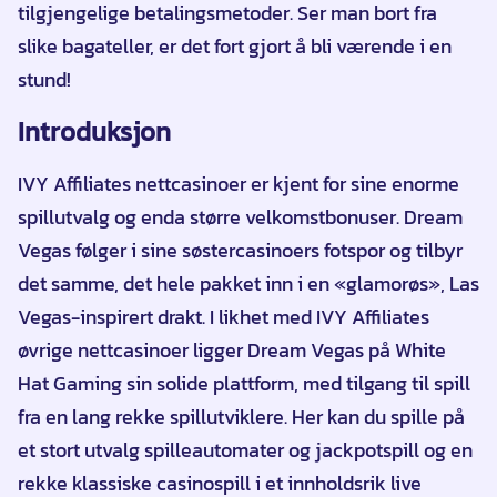
tilgjengelige betalingsmetoder. Ser man bort fra
slike bagateller, er det fort gjort å bli værende i en
stund!
Introduksjon
IVY Affiliates nettcasinoer er kjent for sine enorme
spillutvalg og enda større velkomstbonuser. Dream
Vegas følger i sine søstercasinoers fotspor og tilbyr
det samme, det hele pakket inn i en «glamorøs», Las
Vegas-inspirert drakt. I likhet med IVY Affiliates
øvrige nettcasinoer ligger Dream Vegas på White
Hat Gaming sin solide plattform, med tilgang til spill
fra en lang rekke spillutviklere. Her kan du spille på
et stort utvalg spilleautomater og jackpotspill og en
rekke klassiske casinospill i et innholdsrik live