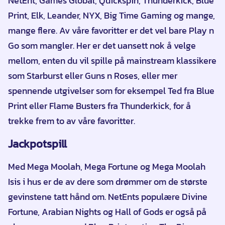
NetEnt, Games Global, Quickspin, Thunderkick, Blue
Print, Elk, Leander, NYX, Big Time Gaming og mange,
mange flere. Av våre favoritter er det vel bare Play n
Go som mangler. Her er det uansett nok å velge
mellom, enten du vil spille på mainstream klassikere
som Starburst eller Guns n Roses, eller mer
spennende utgivelser som for eksempel Ted fra Blue
Print eller Flame Busters fra Thunderkick, for å
trekke frem to av våre favoritter.
Jackpotspill
Med Mega Moolah, Mega Fortune og Mega Moolah
Isis i hus er de av dere som drømmer om de største
gevinstene tatt hånd om. NetEnts populære Divine
Fortune, Arabian Nights og Hall of Gods er også på