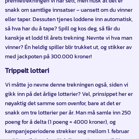
premietrekningen vi har sett, men husk at det er
snakk om samtlige innsatser – uansett om du vinner
eller taper. Dessuten tjenes loddene inn automatisk,
så hva har du å tape? Spill og kos deg, så får du
kanskje et lodd til årets trekning. Nevnte vi hva man
vinner? Én heldig spiller blir trukket ut, og stikker av
med jackpoten på 300.000 kroner!
Trippelt lotteri
Vi måtte jo nevne denne trekningen også, siden vi
gikk inn på det årlige lotterier? Vel, prinsippet her er
nøyaktig det samme som ovenfor, bare at det er
snakk om tre lotterier per år. Man må samle inn 250
poeng for å delta (1 poeng = 4000 kroner), og
kampanjeperiodene strekker seg mellom 1. februar