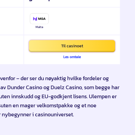
Malta
Til casinoet
Les omtale
enfor – der ser du nøyaktig hvilke fordeler og
rm av Dunder Casino og Duelz Casino, som begge har
 uten innskudd og EU-godkjent lisens. Ulempen er
ssuten en mager velkomstpakke og et noe
 er nybegynner i casinouniverset.