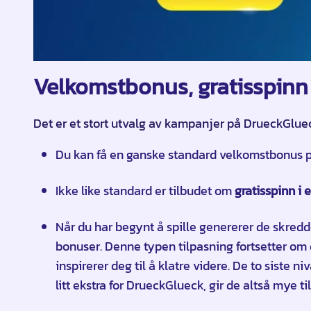
Velkomstbonus, gratisspinn
Det er et stort utvalg av kampanjer på DrueckGlueck
Du kan få en ganske standard velkomstbonus 
Ikke like standard er tilbudet om
gratisspinn i 
Når du har begynt å spille genererer de skredd
bonuser. Denne typen tilpasning fortsetter om
inspirerer deg til å klatre videre. De to siste n
litt ekstra for DrueckGlueck, gir de altså mye ti