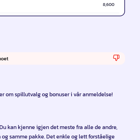
8,600
noet
r om spillutvalg og bonuser i vår anmeldelse!
 Du kan kjenne igjen det meste fra alle de andre,
én og samme pakke. Det enkle og lett forståelige