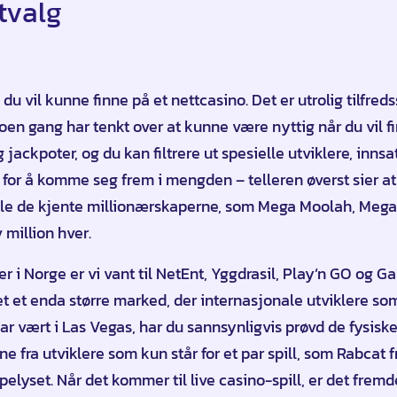
tvalg
du vil kunne finne på et nettcasino. Det er utrolig tilfre
oen gang har tenkt over at kunne være nyttig når du vil fi
ackpoter, og du kan filtrere ut spesielle utviklere, innsat
ige for å komme seg frem i mengden – telleren øverst sier 
alle de kjente millionærskaperne, som Mega Moolah, Mega F
 million hver.
 Her i Norge er vi vant til NetEnt, Yggdrasil, Play’n GO og G
 et enda større marked, der internasjonale utviklere som 
vært i Las Vegas, har du sannsynligvis prøvd de fysiske 
ne fra utviklere som kun står for et par spill, som Rabcat f
ampelyset. Når det kommer til live casino-spill, er det fr