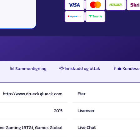
📊 Sammenligning
💳 Innskudd og uttak
👨‍💼 Kundese
Eier
http://www.drueckglueck.com
Lisenser
2015
Live Chat
me Gaming (BTG), Games Global