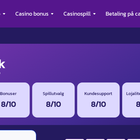
o
Casino bonus
Casinospill
Betaling på c
k
Bonuser
Spillutvalg
Kundesupport
Lojali
8/10
8/10
8/10
8