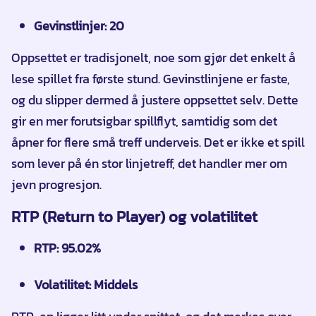
Gevinstlinjer
: 20
Oppsettet er tradisjonelt, noe som gjør det enkelt å
lese spillet fra første stund. Gevinstlinjene er faste,
og du slipper dermed å justere oppsettet selv. Dette
gir en mer forutsigbar spillflyt, samtidig som det
åpner for flere små treff underveis. Det er ikke et spill
som lever på én stor linjetreff, det handler mer om
jevn progresjon.
RTP (Return to Player) og volatilitet
RTP
: 95.02%
Volatilitet
: Middels