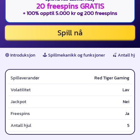
20 freespins GRATIS
+ 100% opptil 5.000 kr og 200 freespins
Spill nå
🟢 Introduksjon
🕹 Spillmekanikk og funksjoner
🍒 Antall hjul
Spilleverandør
Red Tiger Gaming
Volatilitet
Lav
Jackpot
Nei
Freespins
Ja
Antall hjul
5