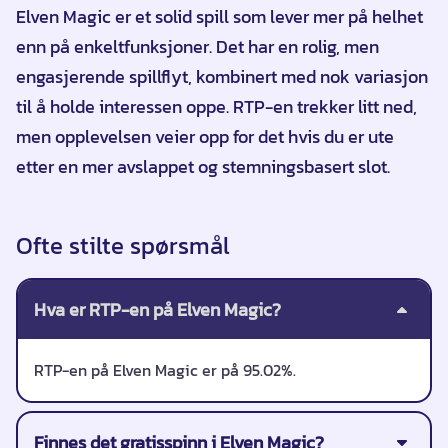
Elven Magic er et solid spill som lever mer på helhet
enn på enkeltfunksjoner. Det har en rolig, men
engasjerende spillflyt, kombinert med nok variasjon
til å holde interessen oppe. RTP-en trekker litt ned,
men opplevelsen veier opp for det hvis du er ute
etter en mer avslappet og stemningsbasert slot.
Ofte stilte spørsmål
Hva er RTP-en på Elven Magic?
RTP-en på Elven Magic er på 95.02%.
Finnes det gratisspinn i Elven Magic?