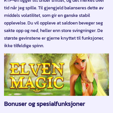
RTP-en ligger litt under snittet, og det merkes over
tid når jeg spille. Til gjengjeld balanseres dette av
middels volatilitet, som gir en ganske stabil
opplevelse. Du vil oppleve at saldoen beveger seg
sakte opp og ned, heller enn store svingninger. De
største gevinstene er gjerne knyttet til funksjoner,
ikke tilfeldige spinn.
Bonuser og spesialfunksjoner