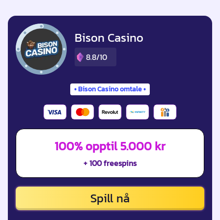
Bison Casino
8.8/10
Bison Casino omtale
100% opptil 5.000 kr
+ 100 freespins
Spill nå