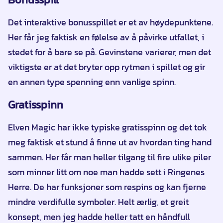
Det interaktive bonusspillet er et av høydepunktene.
Her får jeg faktisk en følelse av å påvirke utfallet, i
stedet for å bare se på. Gevinstene varierer, men det
viktigste er at det bryter opp rytmen i spillet og gir
en annen type spenning enn vanlige spinn.
Gratisspinn
Elven Magic har ikke typiske gratisspinn og det tok
meg faktisk et stund å finne ut av hvordan ting hand
sammen. Her får man heller tilgang til fire ulike piler
som minner litt om noe man hadde sett i Ringenes
Herre. De har funksjoner som respins og kan fjerne
mindre verdifulle symboler. Helt ærlig, et greit
konsept, men jeg hadde heller tatt en håndfull