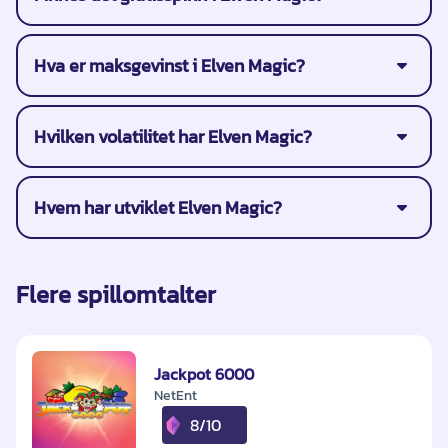
Hva er maksgevinst i Elven Magic?
Hvilken volatilitet har Elven Magic?
Hvem har utviklet Elven Magic?
Flere spillomtalter
Jackpot 6000
NetEnt
8/10