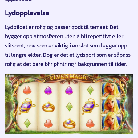
Lydopplevelse
Lydbildet er rolig og passer godt til temaet. Det
bygger opp atmosfæren uten å bli repetitivt eller
slitsomt, noe som er viktig i en slot som legger opp
til lengre økter. Dog er det et lydsport som er såpass
rolig at det bare blir plintring i bakgrunnen til tider.