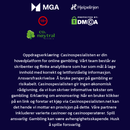
Oppdragserklæring: Casinospesialisten er din
hovedplatform for online gambling. Vårt team består av
skribenter og flinke analytikere som har som mål å lage
innhold med korrekt og lettforståelig informasjon.
Ansvarsfraskrivelse: Å bruke penger på gambling er
risikabelt. Casinospesialisten gir ingen økonomisk
rådgivning, da vi kun skriver informative tekster om
gambling. Erklæring om annonsering: Når en bruker klikker
på en link og foretar et kjøp via Casinospesialisten.net kan
det hende vi mottar en provisjon på dette. Våre partnere
inkluderer varierte casinoer og casinooperatører. Spill
ansvarlig: Gambling kan være avhengighetsskapende. Husk
å spille forsvarlig.