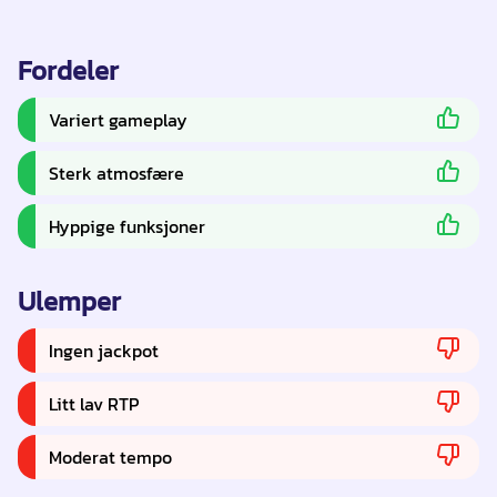
Fordeler
Variert gameplay
Sterk atmosfære
Hyppige funksjoner
Ulemper
Ingen jackpot
Litt lav RTP
Moderat tempo