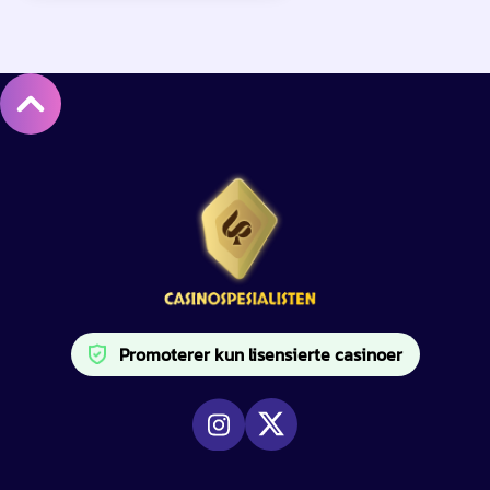
Promoterer kun lisensierte casinoer