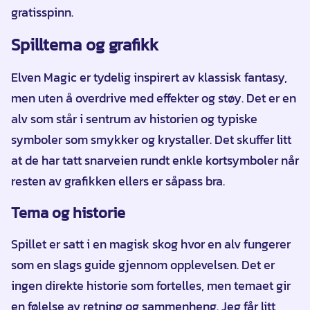
gratisspinn.
Spilltema og grafikk
Elven Magic er tydelig inspirert av klassisk fantasy,
men uten å overdrive med effekter og støy. Det er en
alv som står i sentrum av historien og typiske
symboler som smykker og krystaller. Det skuffer litt
at de har tatt snarveien rundt enkle kortsymboler når
resten av grafikken ellers er såpass bra.
Tema og historie
Spillet er satt i en magisk skog hvor en alv fungerer
som en slags guide gjennom opplevelsen. Det er
ingen direkte historie som fortelles, men temaet gir
en følelse av retning og sammenheng. Jeg får litt