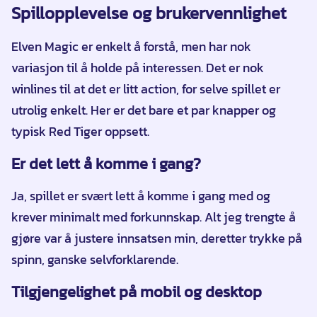
Spillopplevelse og brukervennlighet
Elven Magic er enkelt å forstå, men har nok
variasjon til å holde på interessen. Det er nok
winlines til at det er litt action, for selve spillet er
utrolig enkelt. Her er det bare et par knapper og
typisk Red Tiger oppsett.
Er det lett å komme i gang?
Ja, spillet er svært lett å komme i gang med og
krever minimalt med forkunnskap. Alt jeg trengte å
gjøre var å justere innsatsen min, deretter trykke på
spinn, ganske selvforklarende.
Tilgjengelighet på mobil og desktop