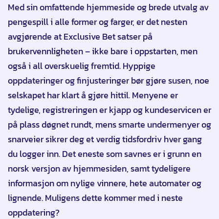
Med sin omfattende hjemmeside og brede utvalg av
pengespill i alle former og farger, er det nesten
avgjørende at Exclusive Bet satser på
brukervennligheten – ikke bare i oppstarten, men
også i all overskuelig fremtid. Hyppige
oppdateringer og finjusteringer bør gjøre susen, noe
selskapet har klart å gjøre hittil. Menyene er
tydelige, registreringen er kjapp og kundeservicen er
på plass døgnet rundt, mens smarte undermenyer og
snarveier sikrer deg et verdig tidsfordriv hver gang
du logger inn. Det eneste som savnes er i grunn en
norsk versjon av hjemmesiden, samt tydeligere
informasjon om nylige vinnere, hete automater og
lignende. Muligens dette kommer med i neste
oppdatering?