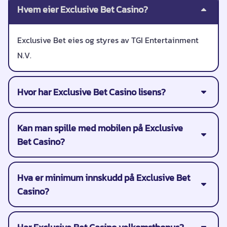
Hvem eier Exclusive Bet Casino?
Exclusive Bet eies og styres av TGI Entertainment
N.V.
Hvor har Exclusive Bet Casino lisens?
Kan man spille med mobilen på Exclusive
Bet Casino?
Hva er minimum innskudd på Exclusive Bet
Casino?