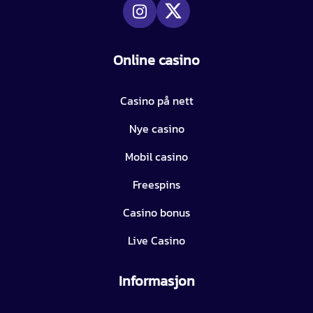
Online casino
Casino på nett
Nye casino
Mobil casino
Freespins
Casino bonus
Live Casino
Informasjon