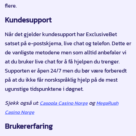
flere.
Kundesupport
Når det gjelder kundesupport har ExclusiveBet
satset på e-postskjema, live chat og telefon. Dette er
de vanligste metodene men som alltid anbefaler vi
at du bruker live chat for å få hjelpen du trenger.
Supporten er åpen 24/7 men du bør være forberedt
på at du ikke får norskspråklig hjelp på de mest
ugunstige tidspunktene i døgnet.
Sjekk også ut:
og
Casoola Casino Norge
MegaRush
Casino Norge
Brukererfaring