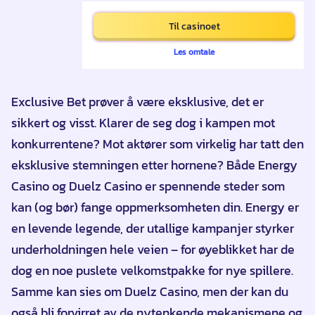
Til casinoet
Les omtale
Exclusive Bet prøver å være eksklusive, det er
sikkert og visst. Klarer de seg dog i kampen mot
konkurrentene? Mot aktører som virkelig har tatt den
eksklusive stemningen etter hornene? Både Energy
Casino og Duelz Casino er spennende steder som
kan (og bør) fange oppmerksomheten din. Energy er
en levende legende, der utallige kampanjer styrker
underholdningen hele veien – for øyeblikket har de
dog en noe puslete velkomstpakke for nye spillere.
Samme kan sies om Duelz Casino, men der kan du
også bli forvirret av de nytenkende mekanismene og