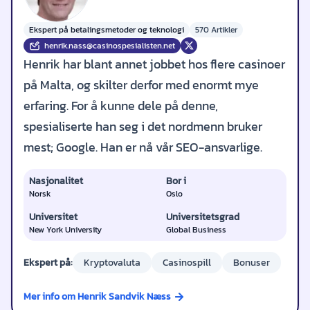
Ekspert på betalingsmetoder og teknologi
570 Artikler
henrik.nass@casinospesialisten.net
Henrik har blant annet jobbet hos flere casinoer
på Malta, og skilter derfor med enormt mye
erfaring. For å kunne dele på denne,
spesialiserte han seg i det nordmenn bruker
mest; Google. Han er nå vår SEO-ansvarlige.
Nasjonalitet
Bor i
Norsk
Oslo
Universitet
Universitetsgrad
New York University
Global Business
Ekspert på:
Kryptovaluta
Casinospill
Bonuser
Mer info om Henrik Sandvik Næss