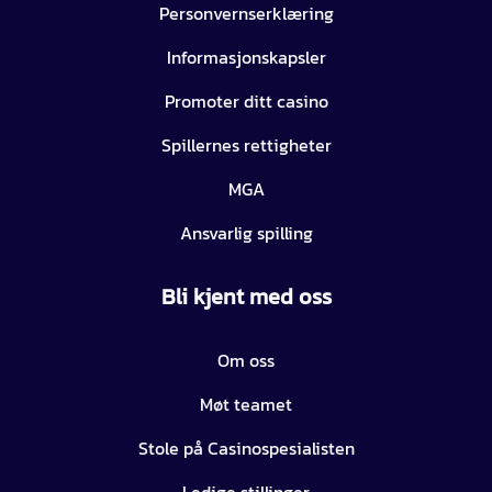
Personvernserklæring
Informasjonskapsler
Promoter ditt casino
Spillernes rettigheter
MGA
Ansvarlig spilling
Bli kjent med oss
Om oss
Møt teamet
Stole på Casinospesialisten