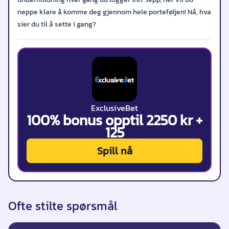
neppe klare å komme deg gjennom hele porteføljen! Nå, hva
sier du til å sette i gang?
ExclusiveBet
100% bonus opptil 2250 kr +
125
Spill nå
Ofte stilte spørsmål