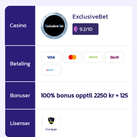
ExclusiveBet
Casino
9.2/10
Betaling
100% bonus opptil 2250 kr + 125
Bonuser
Lisenser
Curaçao