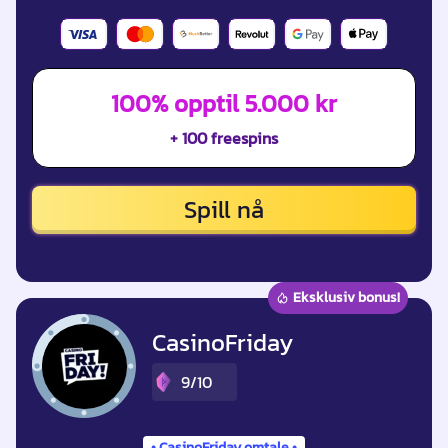
100% opptil 5.000 kr
+ 100 freespins
Spill nå
Eksklusiv bonus!
CasinoFriday
9/10
CasinoFriday omtale