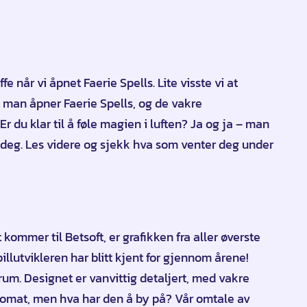
fe når vi åpnet Faerie Spells. Lite visste vi at
man åpner Faerie Spells, og de vakre
 du klar til å føle magien i luften? Ja og ja – man
an deg. Les videre og sjekk hva som venter deg under
t kommer til Betsoft, er grafikken fra aller øverste
illutvikleren har blitt kjent for gjennom årene!
ntrum. Designet er vanvittig detaljert, med vakre
tomat, men hva har den å by på? Vår omtale av