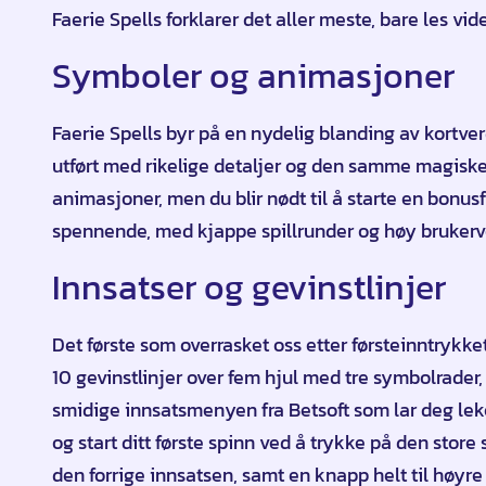
Faerie Spells forklarer det aller meste, bare les vid
Symboler og animasjoner
Faerie Spells byr på en nydelig blanding av kortverd
utført med rikelige detaljer og den samme magis
animasjoner, men du blir nødt til å starte en bonusfu
spennende, med kjappe spillrunder og høy brukerven
Innsatser og gevinstlinjer
Det første som overrasket oss etter førsteinntrykke
10 gevinstlinjer over fem hjul med tre symbolrader
smidige innsatsmenyen fra Betsoft som lar deg leke
og start ditt første spinn ved å trykke på den sto
den forrige innsatsen, samt en knapp helt til høyre