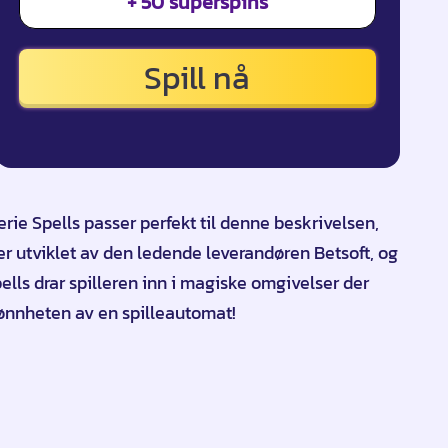
+ 50 superspins
Spill nå
ie Spells passer perfekt til denne beskrivelsen,
 er utviklet av den ledende leverandøren Betsoft, og
pells drar spilleren inn i magiske omgivelser der
jønnheten av en spilleautomat!