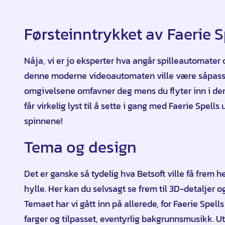
Førsteinntrykket av Faerie S
Nåja, vi er jo eksperter hva angår spilleautomater onl
denne moderne videoautomaten ville være såpass f
omgivelsene omfavner deg mens du flyter inn i den f
får virkelig lyst til å sette i gang med Faerie Spe
spinnene!
Tema og design
Det er ganske så tydelig hva Betsoft ville få frem he
hylle. Her kan du selvsagt se frem til 3D-detaljer o
Temaet har vi gått inn på allerede, for Faerie Spell
farger og tilpasset, eventyrlig bakgrunnsmusikk.