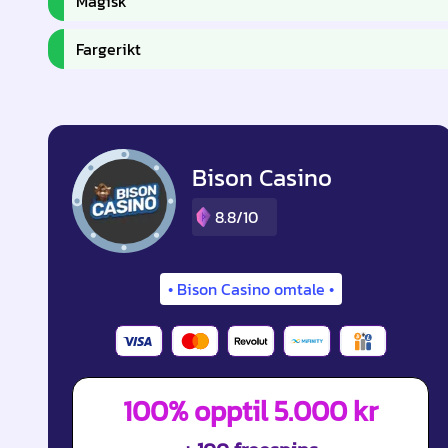
Magisk
Fargerikt
Bison Casino
8.8/10
Bison Casino omtale
100% opptil 5.000 kr