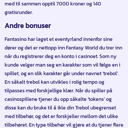
med til sammen opptil 7000 kroner og 140
gratisrunder.
Andre bonuser
Fantasino har laget et eventyrland innenfor sine
dører og det er nettopp inn Fantasy World du trer inn
når du registrerer deg en konto i casinoet. Som ny
kunde velger man seg en karakter som vil følge en i
spillet, og en slik karakter går under navnet ‘trebol’.
En såkalt trebol kan utvikles i rolig tempo og
tilpasses med forskjellige klær. Når du spiller på
casinospillene tjener du opp såkalte ‘tokens’ og
disse kan du bruke til å ikle din Trebol ubegrenset
med tilbehør, og det er forskjeller mellom det ulike
tilbehøret. En type tilbehør vil gjøre at du tjener flere