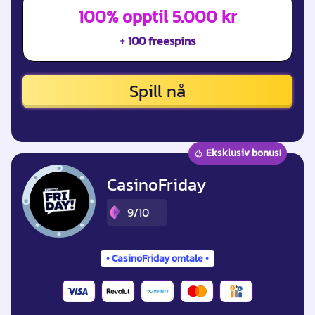
100% opptil 5.000 kr
+ 100 freespins
Spill nå
Eksklusiv bonus!
CasinoFriday
9/10
CasinoFriday omtale