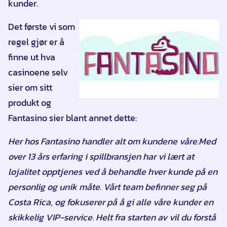
kunder.
Det første vi som
regel gjør er å
finne ut hva
casinoene selv
sier om sitt
produkt og
Fantasino sier blant annet dette:
Her hos Fantasino handler alt om kundene våre.Med
over 13 års erfaring i spillbransjen har vi lært at
lojalitet opptjenes ved å behandle hver kunde på en
personlig og unik måte. Vårt team befinner seg på
Costa Rica, og fokuserer på å gi alle våre kunder en
skikkelig VIP-service. Helt fra starten av vil du forstå