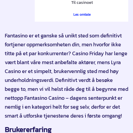
Til casinoet
Les omtale
Fantasino er et ganske så unikt sted som definitivt
fortjener oppmerksomheten din, men hvorfor ikke
titte på et par konkurrenter? Casino Friday har lenge
vært blant våre mest anbefalte aktører, mens Lyra
Casino er et simpelt, brukervennlig sted med høy
underholdningsverdi. Definitivt verdt å besøke
begge to, men vi vil helst råde deg til å begynne med
nettopp Fantasino Casino – dagens senterpunkt er
nemlig i en kategori helt for seg selv, derfor er det
smart å utforske tjenestene deres i første omgang!
Brukererfaring