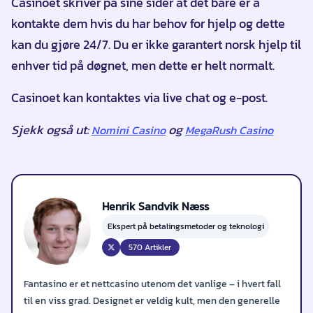
Casinoet skriver på sine sider at det bare er å
kontakte dem hvis du har behov for hjelp og dette
kan du gjøre 24/7. Du er ikke garantert norsk hjelp til
enhver tid på døgnet, men dette er helt normalt.
Casinoet kan kontaktes via live chat og e-post.
Sjekk også ut:
og
Nomini Casino
MegaRush Casino
Henrik Sandvik Næss
Ekspert på betalingsmetoder og teknologi
570 Artikler
Fantasino er et nettcasino utenom det vanlige – i hvert fall
til en viss grad. Designet er veldig kult, men den generelle