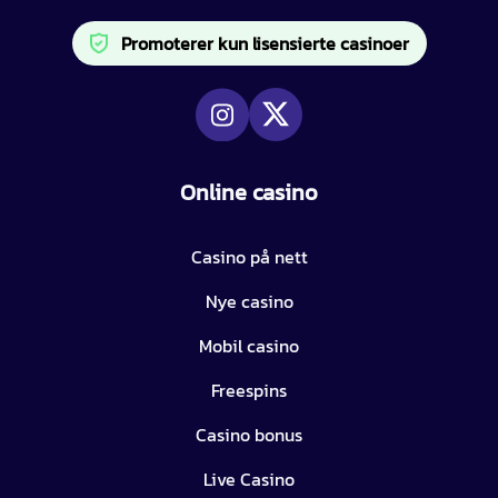
Promoterer kun lisensierte casinoer
Online casino
Casino på nett
Nye casino
Mobil casino
Freespins
Casino bonus
Live Casino