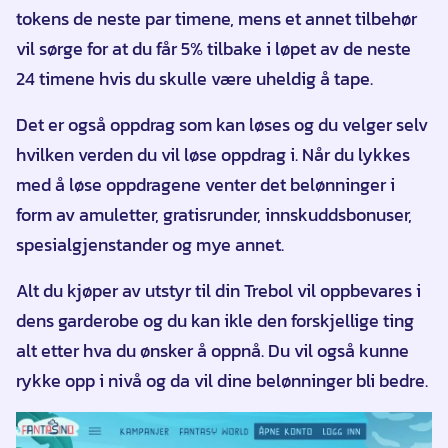
tokens de neste par timene, mens et annet tilbehør
vil sørge for at du får 5% tilbake i løpet av de neste
24 timene hvis du skulle være uheldig å tape.
Det er også oppdrag som kan løses og du velger selv
hvilken verden du vil løse oppdrag i. Når du lykkes
med å løse oppdragene venter det belønninger i
form av amuletter, gratisrunder, innskuddsbonuser,
spesialgjenstander og mye annet.
Alt du kjøper av utstyr til din Trebol vil oppbevares i
dens garderobe og du kan ikle den forskjellige ting
alt etter hva du ønsker å oppnå. Du vil også kunne
rykke opp i nivå og da vil dine belønninger bli bedre.