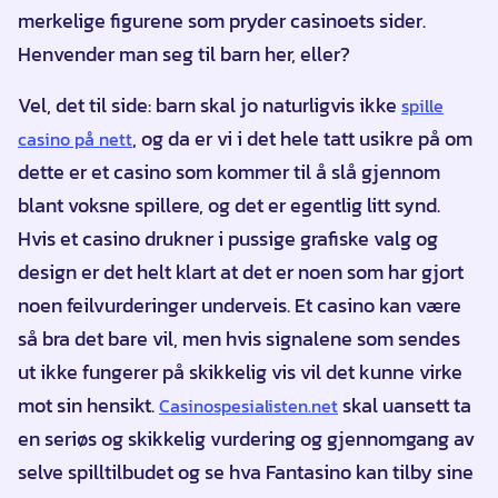
merkelige figurene som pryder casinoets sider.
Henvender man seg til barn her, eller?
Vel, det til side: barn skal jo naturligvis ikke
spille
, og da er vi i det hele tatt usikre på om
casino på nett
dette er et casino som kommer til å slå gjennom
blant voksne spillere, og det er egentlig litt synd.
Hvis et casino drukner i pussige grafiske valg og
design er det helt klart at det er noen som har gjort
noen feilvurderinger underveis. Et casino kan være
så bra det bare vil, men hvis signalene som sendes
ut ikke fungerer på skikkelig vis vil det kunne virke
mot sin hensikt.
skal uansett ta
Casinospesialisten.net
en seriøs og skikkelig vurdering og gjennomgang av
selve spilltilbudet og se hva Fantasino kan tilby sine