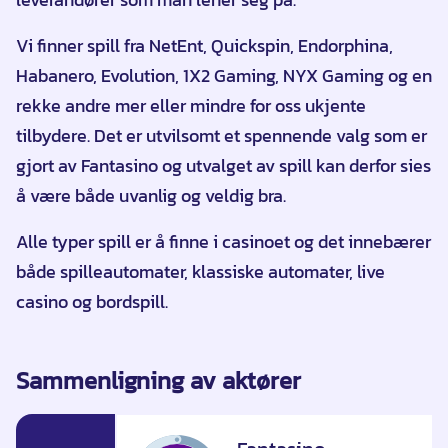
Vi finner spill fra NetEnt, Quickspin, Endorphina,
Habanero, Evolution, 1X2 Gaming, NYX Gaming og en
rekke andre mer eller mindre for oss ukjente
tilbydere. Det er utvilsomt et spennende valg som er
gjort av Fantasino og utvalget av spill kan derfor sies
å være både uvanlig og veldig bra.
Alle typer spill er å finne i casinoet og det innebærer
både spilleautomater, klassiske automater, live
casino og bordspill.
Sammenligning av aktører