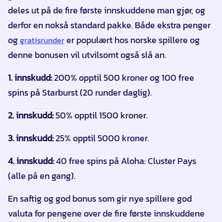
deles ut på de fire første innskuddene man gjør, og
derfor en nokså standard pakke. Både ekstra penger
og
er populært hos norske spillere og
gratisrunder
denne bonusen vil utvilsomt også slå an.
1. innskudd:
200% opptil 500 kroner og 100 free
spins på Starburst (20 runder daglig).
2. innskudd:
50% opptil 1500 kroner.
3. innskudd:
25% opptil 5000 kroner.
4. innskudd:
40 free spins på Aloha: Cluster Pays
(alle på en gang).
En saftig og god bonus som gir nye spillere god
valuta for pengene over de fire første innskuddene