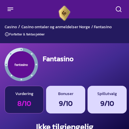
/
Casino
Casino omtaler og anmeldelser Norge
/
Fantasino
Forfatter & faktasjekker
Fantasino
Vurdering
Bonuser
Spillutvalg
8/10
9/10
9/10
Ikke tilgjengelig