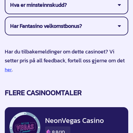
Hva er minsteinnskudd?
Har Fantasino velkomstbonus?
Har du tilbakemeldinger om dette casinoet? Vi
setter pris på all feedback, fortell oss gjerne om det
.
her
FLERE CASINOOMTALER
NeonVegas Casino
8.8/10