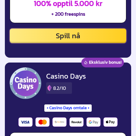
100% opptil 5.000 kr
+ 200 freespins
Spill nå
Eksklusiv bonus!
Casino Days
8.2/10
Casino Days omtale