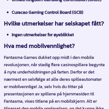
Curacao Gaming Control Board (GCB)
Hvilke utmerkelser har selskapet fått?
Ingen utmerkelser for øyeblikket
Hva med mobilvennlighet?
Fantasma Games dukket opp midt i den mobile
revolusjonen, når stadig flere casinospillere begynte
å nyte underholdningen på farten. Derfor er det
nærmest en selvfølge at alle deres spilleautomater
er mobilvennlige! Ja, selv hvis du titter på
presentasjonen av spillene på hjemmesiden til
Fantasma, vises titlene på en mobilskjerm. Alt er
tilpasset den mobile opplevelsen, og det kunne ikke