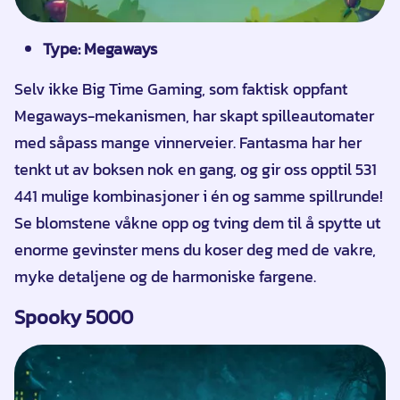
Type: Megaways
Selv ikke Big Time Gaming, som faktisk oppfant
Megaways-mekanismen, har skapt spilleautomater
med såpass mange vinnerveier. Fantasma har her
tenkt ut av boksen nok en gang, og gir oss opptil 531
441 mulige kombinasjoner i én og samme spillrunde!
Se blomstene våkne opp og tving dem til å spytte ut
enorme gevinster mens du koser deg med de vakre,
myke detaljene og de harmoniske fargene.
Spooky 5000