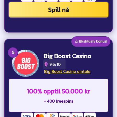
Spill nå
Eksklusiv bonus!
Big Boost Casino
9.6/10
Big Boost Casino omtale
100% opptil 50.000 kr
+ 400 freespins