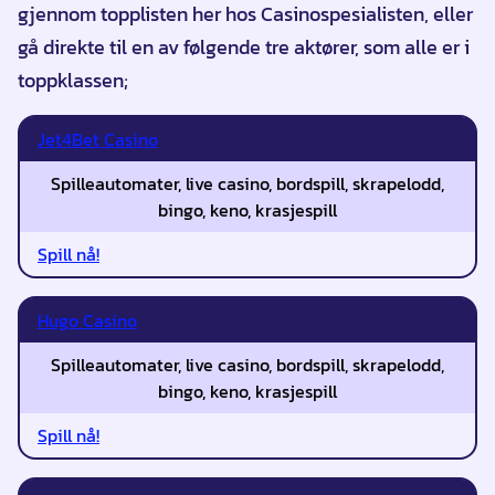
gjennom topplisten her hos Casinospesialisten, eller
gå direkte til en av følgende tre aktører, som alle er i
toppklassen;
Jet4Bet Casino
Spilleautomater, live casino, bordspill, skrapelodd,
bingo, keno, krasjespill
Spill nå!
Hugo Casino
Spilleautomater, live casino, bordspill, skrapelodd,
bingo, keno, krasjespill
Spill nå!