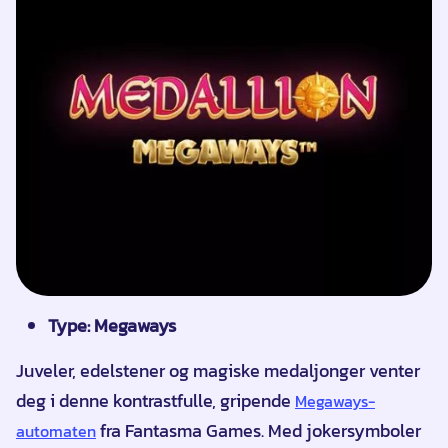
Type: Megaways
Juveler, edelstener og magiske medaljonger venter
deg i denne kontrastfulle, gripende
Megaways-
fra Fantasma Games. Med jokersymboler
automaten