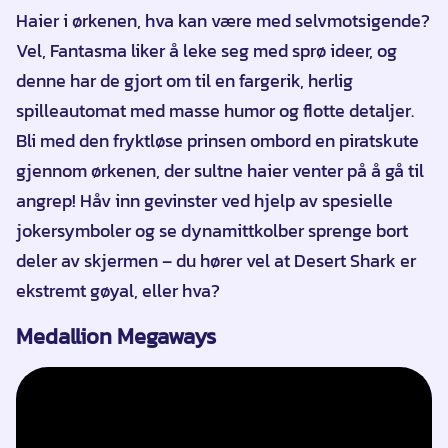
Haier i ørkenen, hva kan være med selvmotsigende?
Vel, Fantasma liker å leke seg med sprø ideer, og
denne har de gjort om til en fargerik, herlig
spilleautomat med masse humor og flotte detaljer.
Bli med den fryktløse prinsen ombord en piratskute
gjennom ørkenen, der sultne haier venter på å gå til
angrep! Håv inn gevinster ved hjelp av spesielle
jokersymboler og se dynamittkolber sprenge bort
deler av skjermen – du hører vel at Desert Shark er
ekstremt gøyal, eller hva?
Medallion Megaways