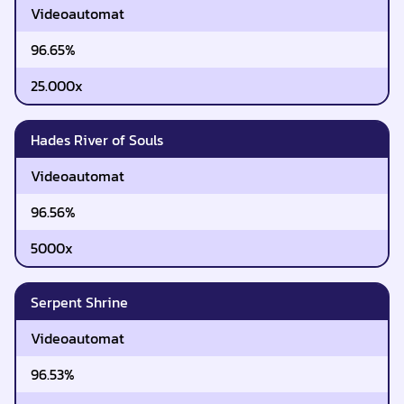
Videoautomat
96.65%
25.000x
Hades River of Souls
Videoautomat
96.56%
5000x
Serpent Shrine
Videoautomat
96.53%