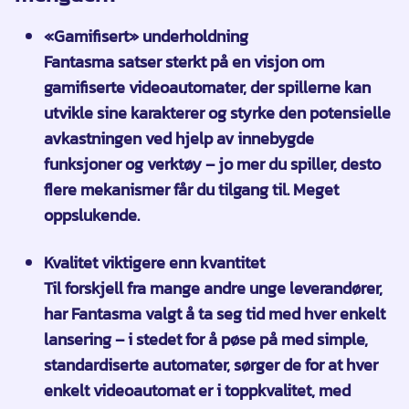
«Gamifisert» underholdning
Fantasma satser sterkt på en visjon om
gamifiserte videoautomater, der spillerne kan
utvikle sine karakterer og styrke den potensielle
avkastningen ved hjelp av innebygde
funksjoner og verktøy – jo mer du spiller, desto
flere mekanismer får du tilgang til. Meget
oppslukende.
Kvalitet viktigere enn kvantitet
Til forskjell fra mange andre unge leverandører,
har Fantasma valgt å ta seg tid med hver enkelt
lansering – i stedet for å pøse på med simple,
standardiserte automater, sørger de for at hver
enkelt videoautomat er i toppkvalitet, med