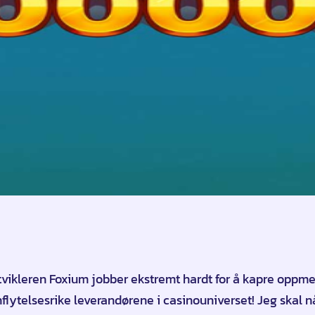
utvikleren Foxium jobber ekstremt hardt for å kapre opp
lytelsesrike leverandørene i casinouniverset! Jeg skal nå