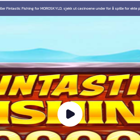
ller Fintastic Fishing for MOROSKYLD, sjekk ut casinoene under for å spille for ekte 