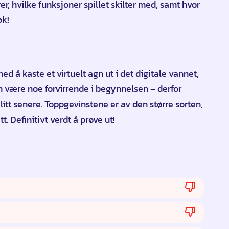
r, hvilke funksjoner spillet skilter med, samt hvor
øk!
ed å kaste et virtuelt agn ut i det digitale vannet,
n være noe forvirrende i begynnelsen – derfor
litt senere. Toppgevinstene er av den større sorten,
. Definitivt verdt å prøve ut!