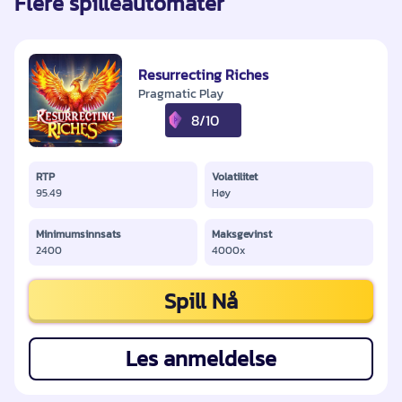
Flere spilleautomater
Resurrecting Riches
Pragmatic Play
8/10
RTP
Volatilitet
95.49
Høy
Minimumsinnsats
Maksgevinst
2400
4000x
Spill Nå
Les anmeldelse