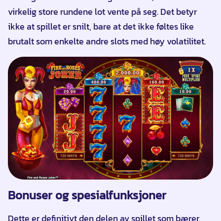
virkelig store rundene lot vente på seg. Det betyr
ikke at spillet er snilt, bare at det ikke føltes like
brutalt som enkelte andre slots med høy volatilitet.
Bonuser og spesialfunksjoner
Dette er definitivt den delen av spillet som bærer