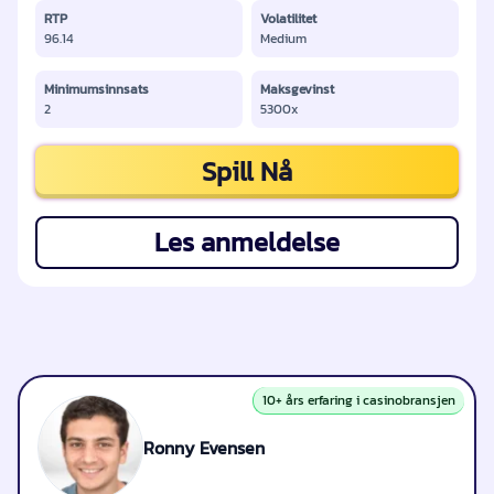
RTP
Volatilitet
96.14
Medium
Minimumsinnsats
Maksgevinst
2
5300x
Spill Nå
Les anmeldelse
10+ års erfaring i casinobransjen
Ronny Evensen