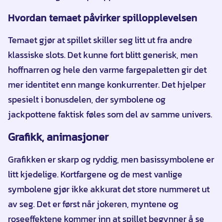
Hvordan temaet påvirker spillopplevelsen
Temaet gjør at spillet skiller seg litt ut fra andre
klassiske slots. Det kunne fort blitt generisk, men
hoffnarren og hele den varme fargepaletten gir det
mer identitet enn mange konkurrenter. Det hjelper
spesielt i bonusdelen, der symbolene og
jackpottene faktisk føles som del av samme univers.
Grafikk, animasjoner
Grafikken er skarp og ryddig, men basissymbolene er
litt kjedelige. Kortfargene og de mest vanlige
symbolene gjør ikke akkurat det store nummeret ut
av seg. Det er først når jokeren, myntene og
roseeffektene kommer inn at spillet begynner å se