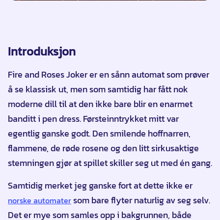
Introduksjon
Fire and Roses Joker er en sånn automat som prøver
å se klassisk ut, men som samtidig har fått nok
moderne dill til at den ikke bare blir en enarmet
banditt i pen dress. Førsteinntrykket mitt var
egentlig ganske godt. Den smilende hoffnarren,
flammene, de røde rosene og den litt sirkusaktige
stemningen gjør at spillet skiller seg ut med én gang.
Samtidig merket jeg ganske fort at dette ikke er
som bare flyter naturlig av seg selv.
norske automater
Det er mye som samles opp i bakgrunnen, både