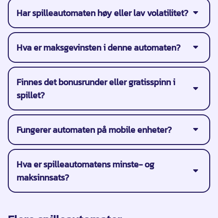
Har spilleautomaten høy eller lav volatilitet?
Hva er maksgevinsten i denne automaten?
Finnes det bonusrunder eller gratisspinn i
spillet?
Fungerer automaten på mobile enheter?
Hva er spilleautomatens minste- og
maksinnsats?