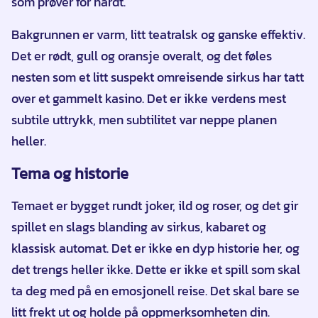
som prøver for hardt.
Bakgrunnen er varm, litt teatralsk og ganske effektiv.
Det er rødt, gull og oransje overalt, og det føles
nesten som et litt suspekt omreisende sirkus har tatt
over et gammelt kasino. Det er ikke verdens mest
subtile uttrykk, men subtilitet var neppe planen
heller.
Tema og historie
Temaet er bygget rundt joker, ild og roser, og det gir
spillet en slags blanding av sirkus, kabaret og
klassisk automat. Det er ikke en dyp historie her, og
det trengs heller ikke. Dette er ikke et spill som skal
ta deg med på en emosjonell reise. Det skal bare se
litt frekt ut og holde på oppmerksomheten din.