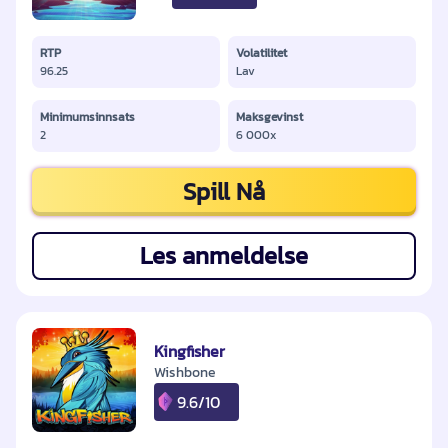
RTP
Volatilitet
96.25
Lav
Minimumsinnsats
Maksgevinst
2
6 000x
Spill Nå
Les anmeldelse
Kingfisher
Wishbone
9.6/10