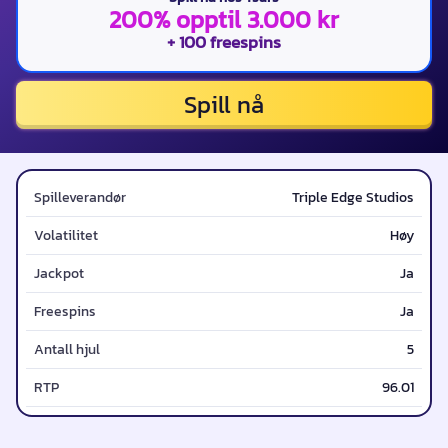
200% opptil 3.000 kr
+ 100 freespins
Spill nå
Spilleverandør
Triple Edge Studios
Volatilitet
Høy
Jackpot
Ja
Freespins
Ja
Antall hjul
5
RTP
96.01