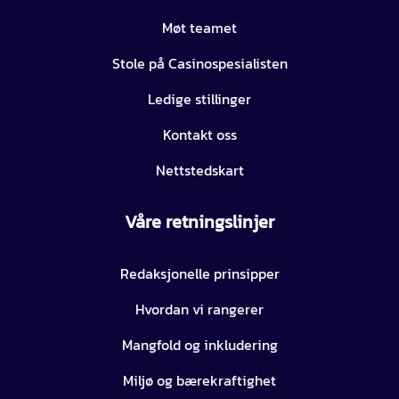
Møt teamet
Stole på Casinospesialisten
Ledige stillinger
Kontakt oss
Nettstedskart
Våre retningslinjer
Redaksjonelle prinsipper
Hvordan vi rangerer
Mangfold og inkludering
Miljø og bærekraftighet