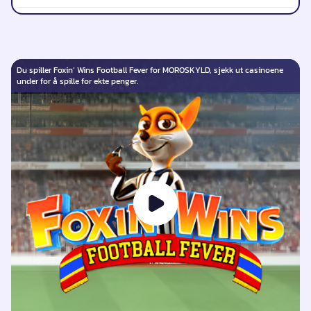
Du spiller Foxin’ Wins Football Fever for MOROSKYLD, sjekk ut casinoene
under for å spille for ekte penger.