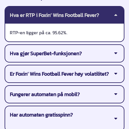
Hva er RTP i Foxin’ Wins Football Fever?
RTP-en ligger på ca. 95.62%.
Hva gjør SuperBet-funksjonen?
Er Foxin’ Wins Football Fever høy volatilitet?
Fungerer automaten på mobil?
Har automaten gratisspinn?