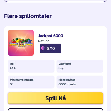
Flere spillomtaler
Jackpot 6000
NetEnt
8/10
RTP
Volatilitet
98.9
Høy
Minimumsinnsats
Maksgevinst
0.1
6000 mynter
Spill Nå