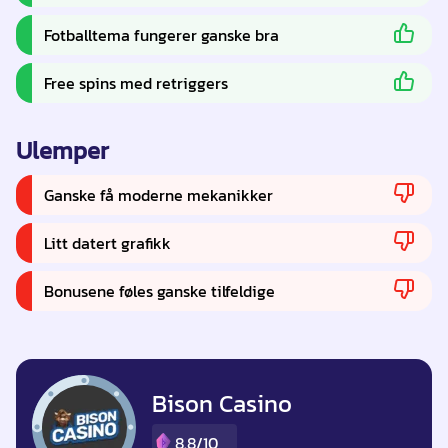
Fotballtema fungerer ganske bra
Free spins med retriggers
Ulemper
Ganske få moderne mekanikker
Litt datert grafikk
Bonusene føles ganske tilfeldige
Bison Casino
8.8/10