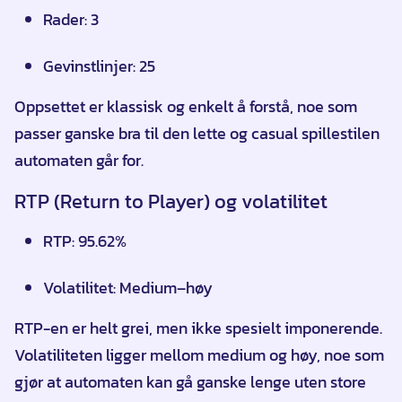
Rader: 3
Gevinstlinjer: 25
Oppsettet er klassisk og enkelt å forstå, noe som
passer ganske bra til den lette og casual spillestilen
automaten går for.
RTP (Return to Player) og volatilitet
RTP: 95.62%
Volatilitet: Medium–høy
RTP-en er helt grei, men ikke spesielt imponerende.
Volatiliteten ligger mellom medium og høy, noe som
gjør at automaten kan gå ganske lenge uten store