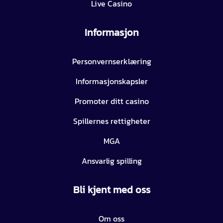
Live Casino
Informasjon
Personvernserklæring
Informasjonskapsler
Promoter ditt casino
Spillernes rettigheter
MGA
Ansvarlig spilling
Bli kjent med oss
Om oss