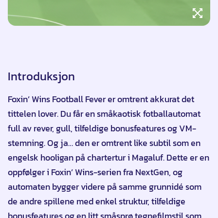
Introduksjon
Foxin’ Wins Football Fever er omtrent akkurat det
tittelen lover. Du får en småkaotisk fotballautomat
full av rever, gull, tilfeldige bonusfeatures og VM-
stemning. Og ja… den er omtrent like subtil som en
engelsk hooligan på chartertur i Magaluf. Dette er en
oppfølger i Foxin’ Wins-serien fra NextGen, og
automaten bygger videre på samme grunnidé som
de andre spillene med enkel struktur, tilfeldige
bonusfeatures og en litt småsprø tegnefilmstil som