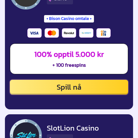
Bison Casino omtale
100% opptil 5.000 kr
+ 100 freespins
Spill nå
SlotLion Casino