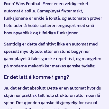
Foxin’ Wins Football Fever er en veldig enkel
automat å spille. Gameplayet flyter raskt,
funksjonene er enkle å forstå, og automaten prøver
hele tiden å holde spilleren engasjert med små
bonusøyeblikk og tilfeldige funksjoner.
Samtidig er dette definitivt ikke en automat med
spesielt mye dybde. Etter en stund begynner
gameplayet å føles ganske repetitivt, og mangelen
på moderne mekanikker merkes ganske tydelig.
Er det lett å komme i gang?
Ja, det er det absolutt. Dette er en automat hvor du
skjønner praktisk talt hele strukturen etter noen få
spinn. Det gjør den ganske tilgjengelig for casual