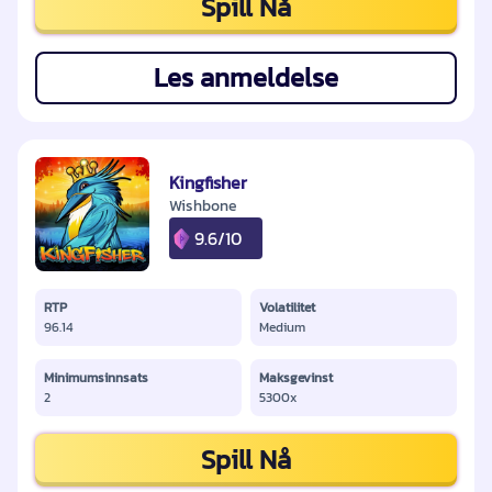
Spill Nå
Les anmeldelse
Kingfisher
Wishbone
9.6/10
RTP
Volatilitet
96.14
Medium
Minimumsinnsats
Maksgevinst
2
5300x
Spill Nå