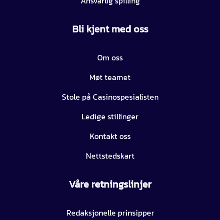
Ansvarlig spilling
Bli kjent med oss
Om oss
Møt teamet
Stole på Casinospesialisten
Ledige stillinger
Kontakt oss
Nettstedskart
Våre retningslinjer
Redaksjonelle prinsipper