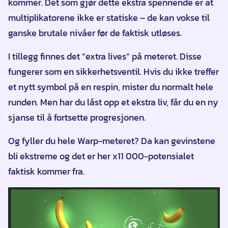
kommer. Det som gjør dette ekstra spennende er at
multiplikatorene ikke er statiske – de kan vokse til
ganske brutale nivåer før de faktisk utløses.
I tillegg finnes det “extra lives” på meteret. Disse
fungerer som en sikkerhetsventil. Hvis du ikke treffer
et nytt symbol på en respin, mister du normalt hele
runden. Men har du låst opp et ekstra liv, får du en ny
sjanse til å fortsette progresjonen.
Og fyller du hele Warp-meteret? Da kan gevinstene
bli ekstreme og det er her x11 000-potensialet
faktisk kommer fra.