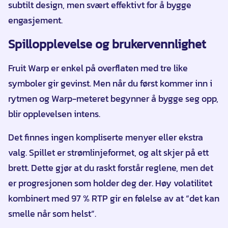
subtilt design, men svært effektivt for å bygge
engasjement.
Spillopplevelse og brukervennlighet
Fruit Warp er enkel på overflaten med tre like
symboler gir gevinst. Men når du først kommer inn i
rytmen og Warp-meteret begynner å bygge seg opp,
blir opplevelsen intens.
Det finnes ingen kompliserte menyer eller ekstra
valg. Spillet er strømlinjeformet, og alt skjer på ett
brett. Dette gjør at du raskt forstår reglene, men det
er progresjonen som holder deg der. Høy volatilitet
kombinert med 97 % RTP gir en følelse av at “det kan
smelle når som helst”.