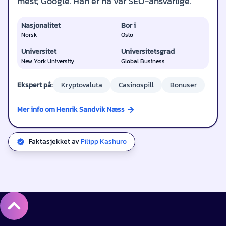
mest; Google. Han er nå vår SEO-ansvarlige.
Nasjonalitet
Bor i
Norsk
Oslo
Universitet
Universitetsgrad
New York University
Global Business
Ekspert på:
Kryptovaluta
Casinospill
Bonuser
Mer info om Henrik Sandvik Næss
Faktasjekket av
Filipp Kashuro