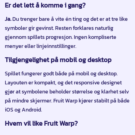
Er det lett å komme i gang?
Ja.
Du trenger bare å vite én ting og det er at tre like
symboler gir gevinst. Resten forklares naturlig
gjennom spillets progresjon. Ingen kompliserte
menyer eller linjeinnstillinger.
Tilgjengelighet på mobil og desktop
Spillet fungerer godt både på mobil og desktop.
Layouten er kompakt, og det responsive designet
gjør at symbolene beholder størrelse og klarhet selv
på mindre skjermer. Fruit Warp kjører stabilt på både
iOS og Android.
Hvem vil like Fruit Warp?