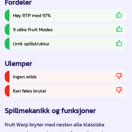
Fordeler
Høy RTP med 97%
9 ulike Fruit Modes
Unik spillstruktur
Ulemper
Ingen wilds
Kan føles brutal
Spillmekanikk og funksjoner
Fruit Warp bryter med nesten alle klassiske