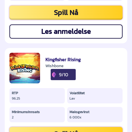
Spill Nå
Les anmeldelse
Kingfisher Rising
Wishbone
9/10
RTP
Volatilitet
96.25
Lav
Minimumsinnsats
Maksgevinst
2
6 000x