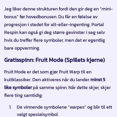
Jeg liker denne strukturen fordi den gir deg en “mini-
bonus” før hovedbonusen. Du får en følelse av
progresjon i stedet for alt-eller-ingenting. Portal
Respin kan også gi deg større gevinster i seg selv
hvis du treffer flere symboler, men det er egentlig
bare oppvarming.
Gratisspinn: Fruit Mode (Spillets kjerne)
Fruit Mode er det som gjør Fruit Warp til en
kultklassiker. Den aktiveres når du lander
minst 5
like symboler
på samme spinn. Når dette skjer, skjer
flere ting samtidig:
De vinnende symbolene “warpes” og blir til ett
valgt spesialsymbol