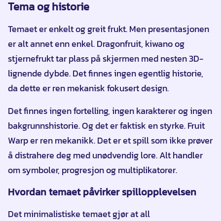
Tema og historie
Temaet er enkelt og greit frukt. Men presentasjonen
er alt annet enn enkel. Dragonfruit, kiwano og
stjernefrukt tar plass på skjermen med nesten 3D-
lignende dybde. Det finnes ingen egentlig historie,
da dette er ren mekanisk fokusert design.
Det finnes ingen fortelling, ingen karakterer og ingen
bakgrunnshistorie. Og det er faktisk en styrke. Fruit
Warp er ren mekanikk. Det er et spill som ikke prøver
å distrahere deg med unødvendig lore. Alt handler
om symboler, progresjon og multiplikatorer.
Hvordan temaet påvirker spillopplevelsen
Det minimalistiske temaet gjør at all