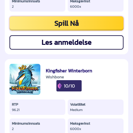
Minimumsinnsats
Maksgevinst
2
6000x
Spill Nå
Les anmeldelse
Kingfisher Winterborn
Wishbone
10/10
RTP
Volatilitet
96.21
Medium
Minimumsinnsats
Maksgevinst
2
6000x