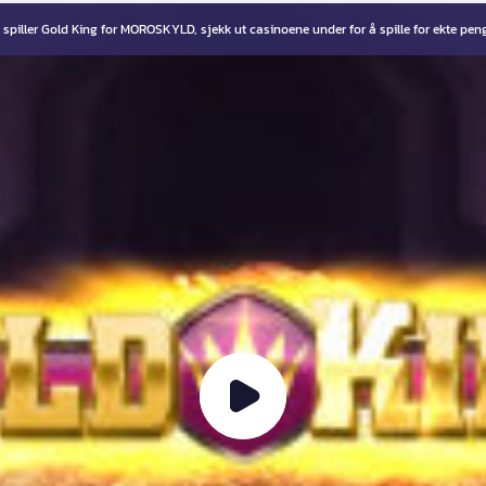
 spiller Gold King for MOROSKYLD, sjekk ut casinoene under for å spille for ekte peng