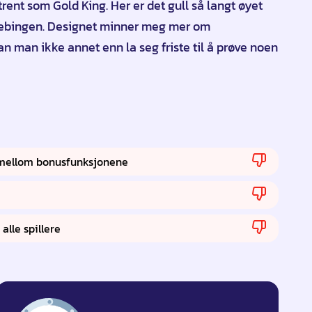
ent som Gold King. Her er det gull så langt øyet
pengebingen. Designet minner meg mer om
 kan man ikke annet enn la seg friste til å prøve noen
 mellom bonusfunksjonene
alle spillere