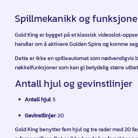
Spillmekanikk og funksjone
Gold King er bygget på et klassisk videoslot-oppse
handler om å aktivere Golden Spins og komme seg i
Dette er ikke en spilleautomat som nødvendigvis b
nøkkelfunksjoner som kan gi betydelig større utbet
Antall hjul og gevinstlinjer
Antall hjul
: 5
Gevinstlinjer
: 20
Gold King benytter fem hjul og tre rader med 20 fast