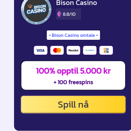
Bison Casino
8.8/10
Bison Casino omtale
100% opptil 5.000 kr
+ 100 freespins
Spill nå