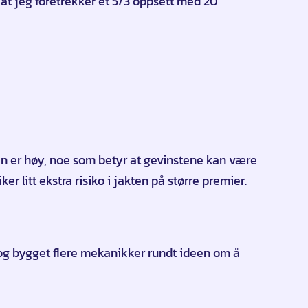
e at jeg foretrekker et 5/3 oppsett med 20
ten er høy, noe som betyr at gevinstene kan være
er litt ekstra risiko i jakten på større premier.
 og bygget flere mekanikker rundt ideen om å