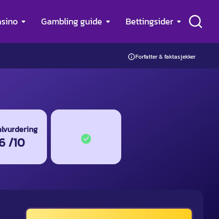
asino
Gambling guide
Bettingsider
Forfatter & faktasjekker
alvurdering
6 /10