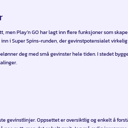
r
tt, men Play’n GO har lagt inn flere funksjoner som skap
nn i Super Spins-runden, der gevinstpotensialet virkelig
elønner deg med små gevinster hele tiden. I stedet bygg
alinger.
e gevinstlinjer. Oppsettet er oversiktlig og enkelt å forst