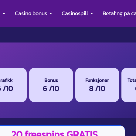
o
Casino bonus
Casinospill
Betaling på c
rafikk
Bonus
Funksjoner
Tot
 /10
6 /10
8 /10
20 freespins GRATIS