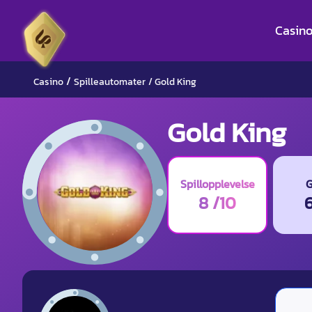
Casin
/
Casino
Spilleautomater
/
Gold King
Gold King
Spillopplevelse
G
8 /10
6