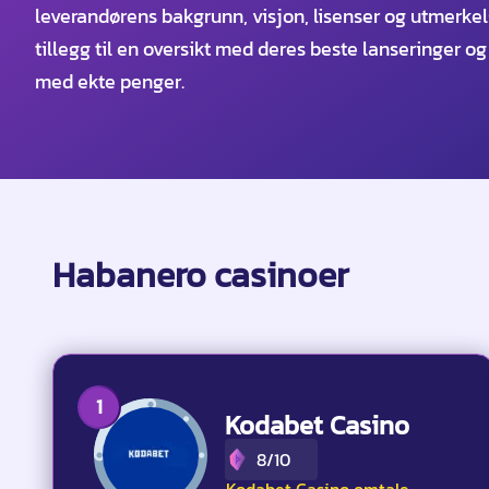
leverandørens bakgrunn, visjon, lisenser og utmerkel
tillegg til en oversikt med deres beste lanseringer og
med ekte penger.
Habanero casinoer
Kodabet Casino
8/10