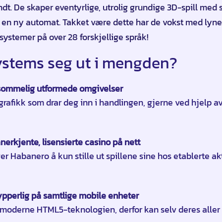
t. De skaper eventyrlige, utrolig grundige 3D-spill med s
n ny automat. Takket være dette har de vokst med lynets 
lsystemer på over 28 forskjellige språk!
ystems seg ut i mengden?
sommelig utformede omgivelser
 grafikk som drar deg inn i handlingen, gjerne ved hjelp
rkjente, lisensierte casino på nett
elger Habanero å kun stille ut spillene sine hos etablerte 
ypperlig på samtlige mobile enheter
n moderne HTML5-teknologien, derfor kan selv deres aller