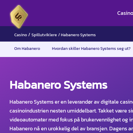
Casin
/
Casino
Spillutviklere
/
Habanero Systems
Om Habanero
Hvordan skiller Habanero Systems seg ut?
Habanero Systems
Habanero Systems er en leverandør av digitale casinos
casinoindustrien nesten umiddelbart. Takket være s
videoautomater med fokus på brukervennlighet og in
Habanero nå en urokkelig del av bransjen. Dagens art