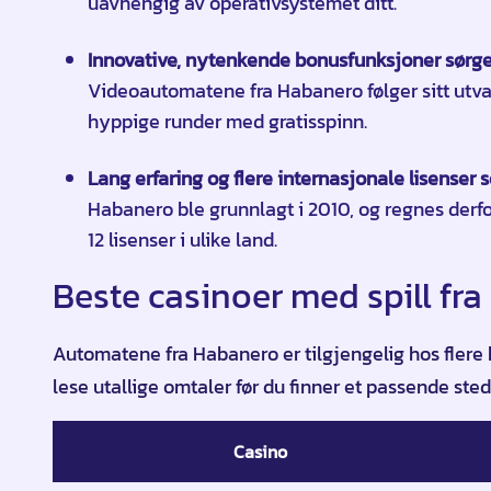
uavhengig av operativsystemet ditt.
Innovative, nytenkende bonusfunksjoner sørge
Videoautomatene fra Habanero følger sitt utva
hyppige runder med gratisspinn.
Lang erfaring og flere internasjonale lisenser 
Habanero ble grunnlagt i 2010, og regnes derfor
12 lisenser i ulike land.
Beste casinoer med spill f
Automatene fra Habanero er tilgjengelig hos flere hu
lese utallige omtaler før du finner et passende sted
Casino