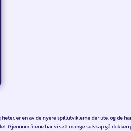
eter, er en av de nyere spillutviklerne der ute, og de h
let. Gjennom årene har vi sett mange selskap gå dukke