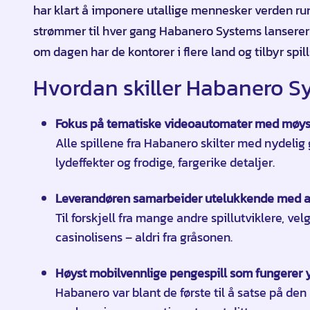
har klart å imponere utallige mennesker verden rund
strømmer til hver gang Habanero Systems lanserer e
om dagen har de kontorer i flere land og tilbyr spil
Hvordan skiller Habanero S
Fokus på tematiske videoautomater med møy
Alle spillene fra Habanero skilter med nydelig
lydeffekter og frodige, fargerike detaljer.
Leverandøren samarbeider utelukkende med ane
Til forskjell fra mange andre spillutviklere, v
casinolisens – aldri fra gråsonen.
Høyst mobilvennlige pengespill som fungerer 
Habanero var blant de første til å satse på de