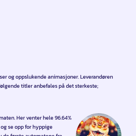
velser og oppslukende animasjoner. Leverandøren
Følgende titler anbefales på det sterkeste;
omaten. Her venter hele 96.64%
r og se opp for hyppige
v de første automatene fra