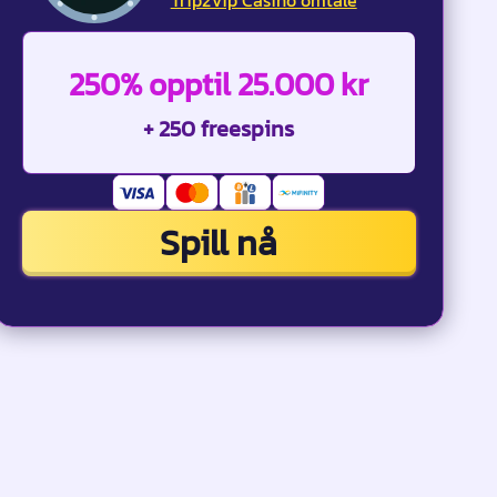
Trip2Vip Casino omtale
250% opptil 25.000 kr
+ 250 freespins
Spill nå