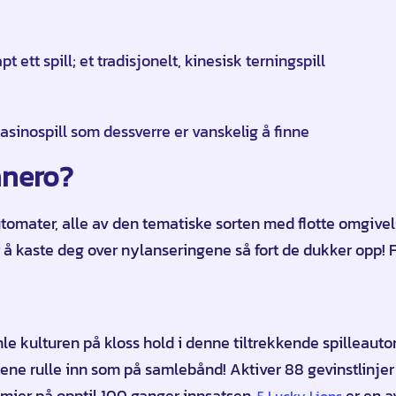
tt spill; et tradisjonelt, kinesisk terningspill
casinospill som dessverre er vanskelig å finne
anero?
eautomater, alle av den tematiske sorten med flotte omgi
or å kaste deg over nylanseringene så fort de dukker opp! 
le kulturen på kloss hold i denne tiltrekkende spilleaut
instene rulle inn som på samlebånd! Aktiver 88 gevinstlinje
remier på opptil 100 ganger innsatsen.
er en a