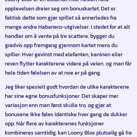
opplevelsen dreier seg om bonuskartet. Det er
faktisk dette som gjør spillet så annerledes fra
mange andre Habanero-utgivelser. I stedet for at alt
handler om å vente på tre scattere, bygger du
gradvis opp fremgang gjennom kartet mens du
spiller. Hver gevinst med elefanten, kaninen eller
reven flytter karakterene videre på veien, og man får
hele tiden følelsen av at noe er på gang.
Jeg liker spesielt godt hvordan de ulike karakterene
har sine egne bonusfunksjoner. Det skaper mer
variasjon enn man først skulle tro, og gjør at
bonusene ikke føles identiske hver gang de dukker
opp. Når flere av karakterenes funksjoner
kombineres samtidig, kan Loony Blox plutselig gå fra