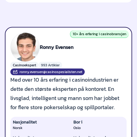
10+ års erfaring i casinobransjen
Ronny Evensen
Casinoekspert
993 Artikler
ronny.evensen@casinospesialisten.net
Med over 10 års erfaring i casinoindustrien er
dette den største eksperten på kontoret. En
livsglad, intelligent ung mann som har jobbet
for flere store pokerselskap og spillportaler.
Nasjonalitet
Bor i
Norsk
Oslo