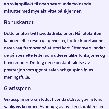
en rolig spilløkt til noen svært underholdende
minutter med mye aktivitet på skjermen.
Bonuskartet
Dette er uten tvil hovedattraksjonen. Når elefanten,
kaninen eller reven gir gevinster, flytter kjøretøyene
deres seg fremover på et stort kart. Etter hvert lander
de på spesielle felter som utløser ulike funksjoner og
bonusrunder. Dette gir en konstant følelse av
progresjon som gjør at selv vanlige spinn føles
meningsfulle.
Gratisspinn
Gratisspinnene er stedet hvor de største gevinstene
vanligvis kommer. Avhengig av hvilken karakter som