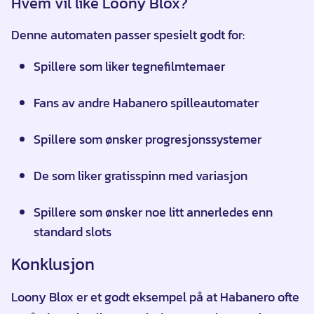
Hvem vil like Loony Blox?
Denne automaten passer spesielt godt for:
Spillere som liker tegnefilmtemaer
Fans av andre Habanero spilleautomater
Spillere som ønsker progresjonssystemer
De som liker gratisspinn med variasjon
Spillere som ønsker noe litt annerledes enn
standard slots
Konklusjon
Loony Blox er et godt eksempel på at Habanero ofte