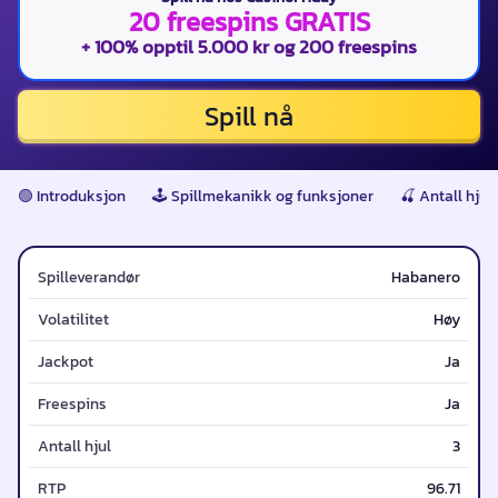
20 freespins GRATIS
+ 100% opptil 5.000 kr og 200 freespins
Spill nå
🟢 Introduksjon
🕹 Spillmekanikk og funksjoner
🍒 Antall hjul
Spilleverandør
Habanero
Volatilitet
Høy
Jackpot
Ja
Freespins
Ja
Antall hjul
3
RTP
96.71