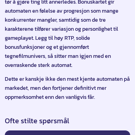
tør å gjøre ting litt annerledes. Bonuskartet gir
automaten en følelse av progresjon som mange
konkurrenter mangler, samtidig som de tre
karakterene tilfører variasjon og personlighet til
gameplayet. Legg til høy RTP, solide
bonusfunksjoner og et gjennomført
tegnefilmunivers, så sitter man igjen med en
overraskende sterk automat.
Dette er kanskje ikke den mest kjente automaten på
markedet, men den fortjener definitivt mer
oppmerksomhet enn den vanligvis får.
Ofte stilte spørsmål