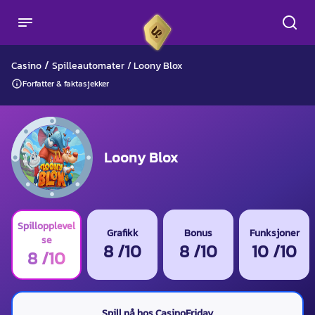
/
Casino
Spilleautomater
/
Loony Blox
Forfatter & faktasjekker
Loony Blox
Spillopplevel
Grafikk
Bonus
Funksjoner
se
8 /10
8 /10
10 /10
8 /10
Spill nå hos CasinoFriday