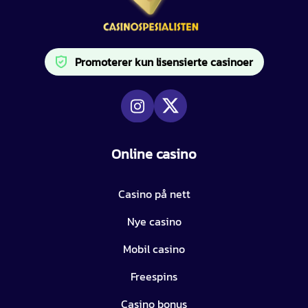
Promoterer kun lisensierte casinoer
Online casino
Casino på nett
Nye casino
Mobil casino
Freespins
Casino bonus