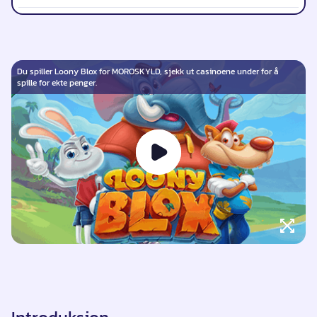
Du spiller Loony Blox for MOROSKYLD, sjekk ut casinoene under for å
spille for ekte penger.