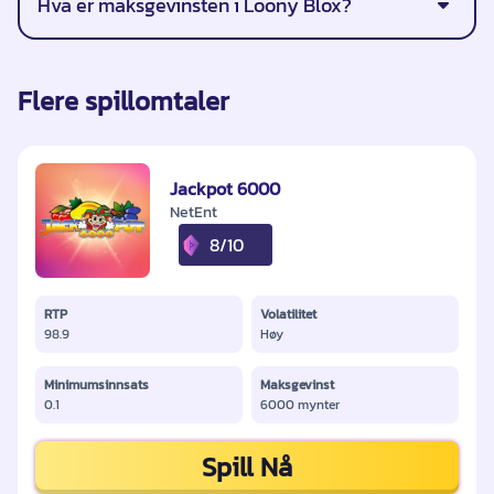
Hva er maksgevinsten i Loony Blox?
Flere spillomtaler
Jackpot 6000
NetEnt
8/10
RTP
Volatilitet
98.9
Høy
Minimumsinnsats
Maksgevinst
0.1
6000 mynter
Spill Nå