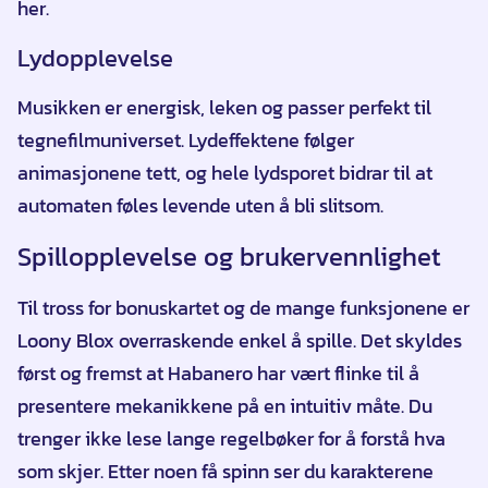
her.
Lydopplevelse
Musikken er energisk, leken og passer perfekt til
tegnefilmuniverset. Lydeffektene følger
animasjonene tett, og hele lydsporet bidrar til at
automaten føles levende uten å bli slitsom.
Spillopplevelse og brukervennlighet
Til tross for bonuskartet og de mange funksjonene er
Loony Blox overraskende enkel å spille. Det skyldes
først og fremst at Habanero har vært flinke til å
presentere mekanikkene på en intuitiv måte. Du
trenger ikke lese lange regelbøker for å forstå hva
som skjer. Etter noen få spinn ser du karakterene