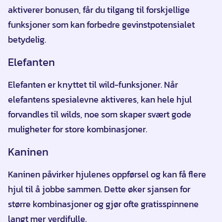
aktiverer bonusen, får du tilgang til forskjellige
funksjoner som kan forbedre gevinstpotensialet
betydelig.
Elefanten
Elefanten er knyttet til wild-funksjoner. Når
elefantens spesialevne aktiveres, kan hele hjul
forvandles til wilds, noe som skaper svært gode
muligheter for store kombinasjoner.
Kaninen
Kaninen påvirker hjulenes oppførsel og kan få flere
hjul til å jobbe sammen. Dette øker sjansen for
større kombinasjoner og gjør ofte gratisspinnene
langt mer verdifulle.