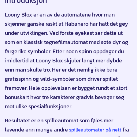
Introduksjon
Loony Blox er en av de automatene hvor man
skjønner ganske raskt at Habanero har hatt det gøy
under utviklingen. Ved første øyekast ser dette ut
som en klassisk tegnefilmautomat med søte dyr og
fargerike symboler. Etter noen spinn oppdager du
imidlertid at Loony Blox skjuler langt mer dybde
enn man skulle tro. Her er det nemlig ikke bare
gratisspinn og wild-symboler som driver spillet
fremover. Hele opplevelsen er bygget rundt et stort
bonuskart hvor tre karakterer gradvis beveger seg
mot ulike spesialfunksjoner.
Resultatet er en spilleautomat som føles mer
levende enn mange andre
fra
spilleautomater på nett