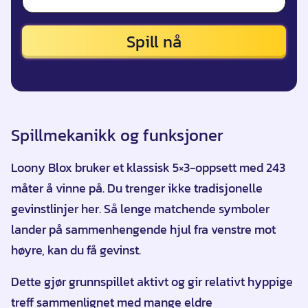
Spill nå
Spillmekanikk og funksjoner
Loony Blox bruker et klassisk 5×3-oppsett med 243
måter å vinne på. Du trenger ikke tradisjonelle
gevinstlinjer her. Så lenge matchende symboler
lander på sammenhengende hjul fra venstre mot
høyre, kan du få gevinst.
Dette gjør grunnspillet aktivt og gir relativt hyppige
treff sammenlignet med mange eldre