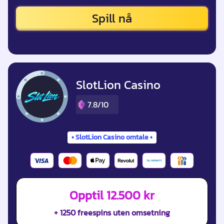
Spill nå
SlotLion Casino
7.8/10
SlotLion Casino omtale
Opptil 12.500 kr
+ 1250 freespins uten omsetning