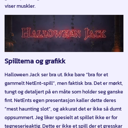
viser muskler.
Spilltema og grafikk
Halloween Jack ser bra ut. Ikke bare “bra for et
gammelt NetEnt-spill”, men faktisk bra. Det er mørkt,
tungt og detaljert på en måte som holder seg ganske
fint. NetEnts egen presentasjon kaller dette deres
“mest haunting slot”, og akkurat det er ikke så dumt
oppsummert. Jeg liker spesielt at spillet ikke er for
tegneserieaktig. Dette er ikke et spill der et gresskar