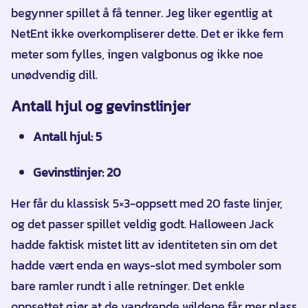
begynner spillet å få tenner. Jeg liker egentlig at
NetEnt ikke overkompliserer dette. Det er ikke fem
meter som fylles, ingen valgbonus og ikke noe
unødvendig dill.
Antall hjul og gevinstlinjer
Antall hjul:
5
Gevinstlinjer:
20
Her får du klassisk 5×3-oppsett med 20 faste linjer,
og det passer spillet veldig godt. Halloween Jack
hadde faktisk mistet litt av identiteten sin om det
hadde vært enda en ways-slot med symboler som
bare ramler rundt i alle retninger. Det enkle
oppsettet gjør at de vandrende wildene får mer plass