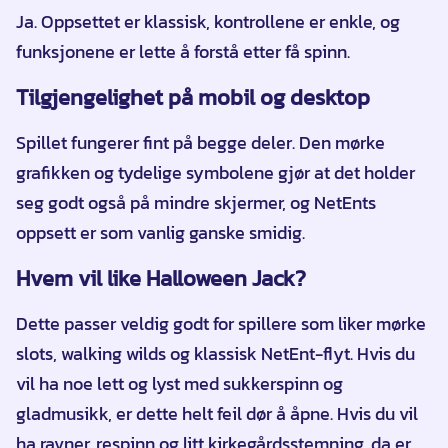
Ja. Oppsettet er klassisk, kontrollene er enkle, og
funksjonene er lette å forstå etter få spinn.
Tilgjengelighet på mobil og desktop
Spillet fungerer fint på begge deler. Den mørke
grafikken og tydelige symbolene gjør at det holder
seg godt også på mindre skjermer, og NetEnts
oppsett er som vanlig ganske smidig.
Hvem vil like Halloween Jack?
Dette passer veldig godt for spillere som liker mørke
slots, walking wilds og klassisk NetEnt-flyt. Hvis du
vil ha noe lett og lyst med sukkerspinn og
gladmusikk, er dette helt feil dør å åpne. Hvis du vil
ha ravner, respinn og litt kirkegårdsstemning, da er