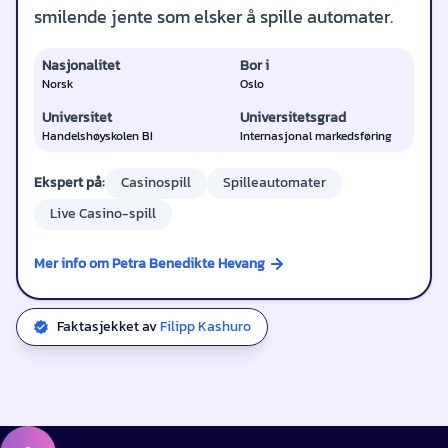
smilende jente som elsker å spille automater.
Nasjonalitet
Bor i
Norsk
Oslo
Universitet
Universitetsgrad
Handelshøyskolen BI
Internasjonal markedsføring
Ekspert på:
Casinospill
Spilleautomater
Live Casino-spill
Mer info om Petra Benedikte Hevang
Faktasjekket av
Filipp Kashuro