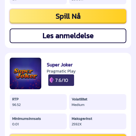
Spill Nå
Les anmeldelse
Super Joker
Pragmatic Play
7.6/10
RTP
Volatilitet
96.52
Medium
Minimumsinnsats
Maksgevinst
0.01
2592X