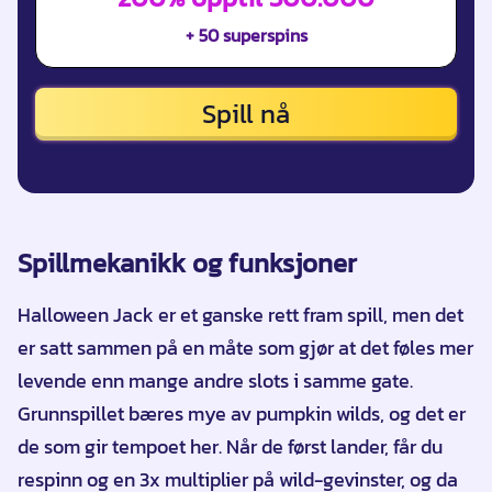
+ 50 superspins
Spill nå
Spillmekanikk og funksjoner
Halloween Jack er et ganske rett fram spill, men det
er satt sammen på en måte som gjør at det føles mer
levende enn mange andre slots i samme gate.
Grunnspillet bæres mye av pumpkin wilds, og det er
de som gir tempoet her. Når de først lander, får du
respinn og en 3x multiplier på wild-gevinster, og da