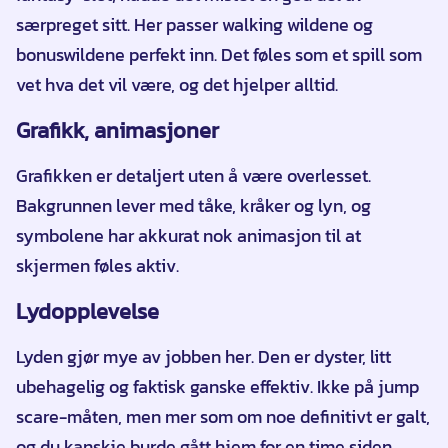
særpreget sitt. Her passer walking wildene og
bonuswildene perfekt inn. Det føles som et spill som
vet hva det vil være, og det hjelper alltid.
Grafikk, animasjoner
Grafikken er detaljert uten å være overlesset.
Bakgrunnen lever med tåke, kråker og lyn, og
symbolene har akkurat nok animasjon til at
skjermen føles aktiv.
Lydopplevelse
Lyden gjør mye av jobben her. Den er dyster, litt
ubehagelig og faktisk ganske effektiv. Ikke på jump
scare-måten, men mer som om noe definitivt er galt,
og du kanskje burde gått hjem for en time siden.