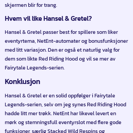
skjermen blir for trang.
Hvem vil like Hansel & Gretel?
Hansel & Gretel passer best for spillere som liker
eventyrtema, NetEnt-automater og bonusfunksjoner
med litt variasjon. Den er også et naturlig valg for
dem som likte Red Riding Hood og vil se mer av
Fairytale Legends-serien.
Konklusjon
Hansel & Gretel er en solid oppfølger i Fairytale
Legends-serien, selv om jeg synes Red Riding Hood
hadde litt mer trøkk. NetEnt har likevel levert en
mørk og stemningsfull eventyrslot med flere gode
funksjoner, særlig Stacked Wild Respins og