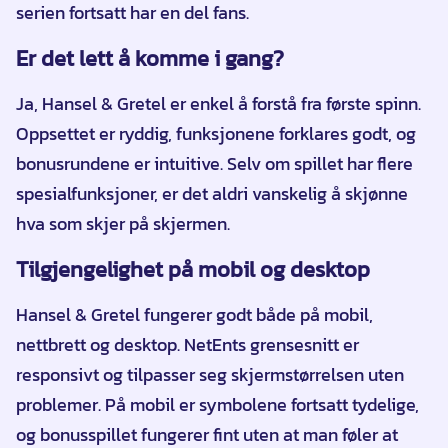
serien fortsatt har en del fans.
Er det lett å komme i gang?
Ja, Hansel & Gretel er enkel å forstå fra første spinn.
Oppsettet er ryddig, funksjonene forklares godt, og
bonusrundene er intuitive. Selv om spillet har flere
spesialfunksjoner, er det aldri vanskelig å skjønne
hva som skjer på skjermen.
Tilgjengelighet på mobil og desktop
Hansel & Gretel fungerer godt både på mobil,
nettbrett og desktop. NetEnts grensesnitt er
responsivt og tilpasser seg skjermstørrelsen uten
problemer. På mobil er symbolene fortsatt tydelige,
og bonusspillet fungerer fint uten at man føler at