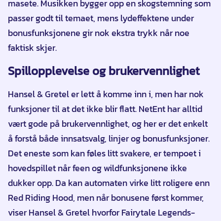
masete. Musikken bygger opp en skogstemning som
passer godt til temaet, mens lydeffektene under
bonusfunksjonene gir nok ekstra trykk når noe
faktisk skjer.
Spillopplevelse og brukervennlighet
Hansel & Gretel er lett å komme inn i, men har nok
funksjoner til at det ikke blir flatt. NetEnt har alltid
vært gode på brukervennlighet, og her er det enkelt
å forstå både innsatsvalg, linjer og bonusfunksjoner.
Det eneste som kan føles litt svakere, er tempoet i
hovedspillet når feen og wildfunksjonene ikke
dukker opp. Da kan automaten virke litt roligere enn
Red Riding Hood, men når bonusene først kommer,
viser Hansel & Gretel hvorfor Fairytale Legends-