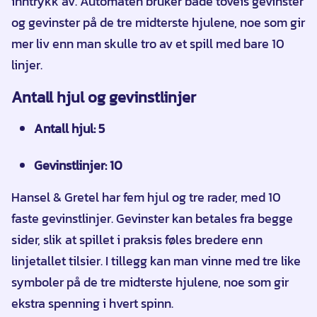
inntrykk av. Automaten bruker både toveis gevinster
og gevinster på de tre midterste hjulene, noe som gir
mer liv enn man skulle tro av et spill med bare 10
linjer.
Antall hjul og gevinstlinjer
Antall hjul
: 5
Gevinstlinjer
: 10
Hansel & Gretel har fem hjul og tre rader, med 10
faste gevinstlinjer. Gevinster kan betales fra begge
sider, slik at spillet i praksis føles bredere enn
linjetallet tilsier. I tillegg kan man vinne med tre like
symboler på de tre midterste hjulene, noe som gir
ekstra spenning i hvert spinn.