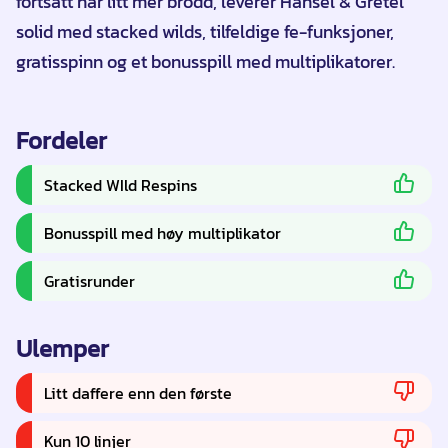
fortsatt har litt mer brodd, leverer Hansel & Gretel
solid med stacked wilds, tilfeldige fe-funksjoner,
gratisspinn og et bonusspill med multiplikatorer.
Fordeler
Stacked WIld Respins
Bonusspill med høy multiplikator
Gratisrunder
Ulemper
Litt daffere enn den første
Kun 10 linjer