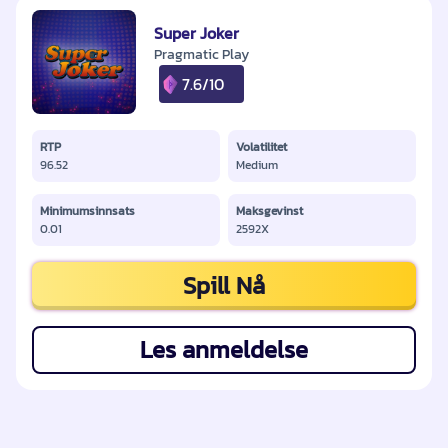
Super Joker
Pragmatic Play
7.6/10
RTP
Volatilitet
96.52
Medium
Minimumsinnsats
Maksgevinst
0.01
2592X
Spill Nå
Les anmeldelse