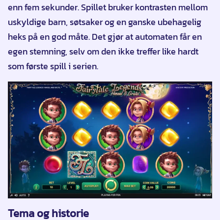
enn fem sekunder. Spillet bruker kontrasten mellom
uskyldige barn, søtsaker og en ganske ubehagelig
heks på en god måte. Det gjør at automaten får en
egen stemning, selv om den ikke treffer like hardt
som første spill i serien.
Tema og historie