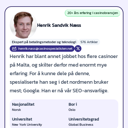
20+ års erfaring i casinobransjen
Henrik Sandvik Næss
Ekspert på betalingsmetoder og teknologi
576 Artikler
henrik.nass@casinospesialisten.net
Henrik har blant annet jobbet hos flere casinoer
på Malta, og skilter derfor med enormt mye
erfaring. For å kunne dele på denne,
spesialiserte han seg i det nordmenn bruker
mest; Google. Han er nå vår SEO-ansvarlige.
Nasjonalitet
Bor i
Norsk
Oslo
Universitet
Universitetsgrad
New York University
Global Business