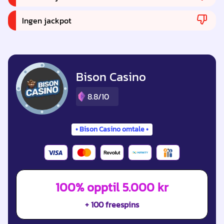
Ingen jackpot
Bison Casino
8.8/10
Bison Casino omtale
100% opptil 5.000 kr
+ 100 freespins