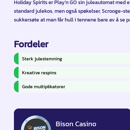
Holiday Spirits er Play’n GO sin juleautomat med en
standard julekos, men også spøkelser, Scrooge-ste
sukkersøte at man får hull i tennene bare av å se på
Fordeler
Sterk julestemning
Kreative respins
Gode multiplikatorer
Bison Casino