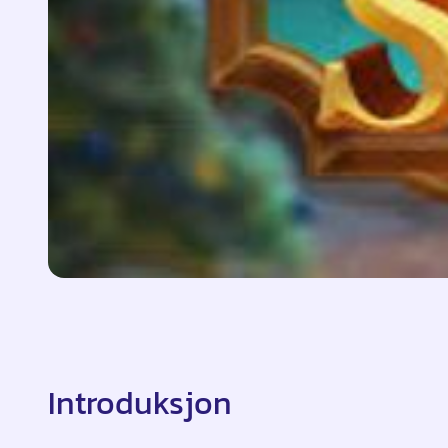
Introduksjon