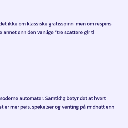
 det ikke om klassiske gratisspinn, men om respins,
e annet enn den vanlige “tre scattere gir ti
e moderne automater. Samtidig betyr det at hvert
 Det er mer peis, spøkelser og venting på midnatt enn