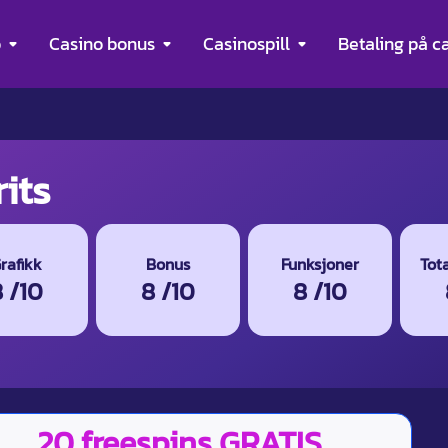
o
Casino bonus
Casinospill
Betaling på c
its
rafikk
Bonus
Funksjoner
Tot
 /10
8 /10
8 /10
20 freespins GRATIS