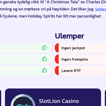
 ganske tydelig nikk til “A Christmas Tale” av Charles Dic
mning og en mørkere vri på høytiden. Det liker jeg.
Spille
 hjulene, men Holiday Spirits har litt mer personlighet.
Ulemper
Ingen jackpot
Ingen freespins
Lavere RTP
SlotLion Casino