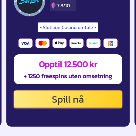
7.8/10
SlotLion Casino omtale
Opptil 12.500 kr
+ 1250 freespins uten omsetning
Spill nå