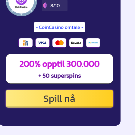
8/10
CoinCasino omtale
200% opptil 300.000
+ 50 superspins
Spill nå