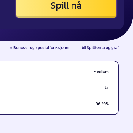
Spill nå
⭐️ Bonuser og spesialfunksjoner
🎰 Spilltema og grafikk
Medium
Ja
96.29%