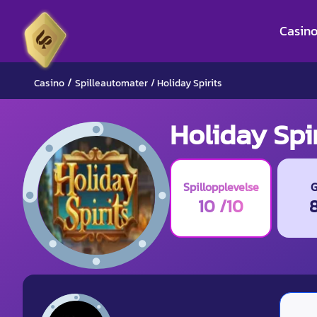
Casin
/
Casino
Spilleautomater
/
Holiday Spirits
Holiday Spir
Spillopplevelse
G
10 /10
8