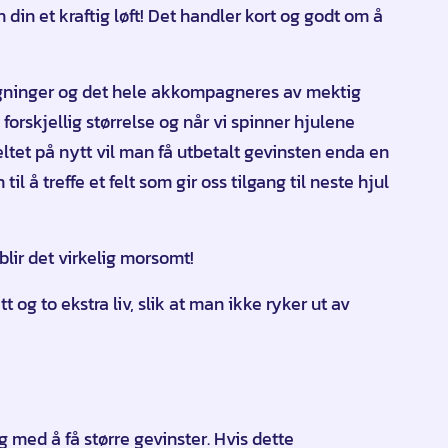
din et kraftig løft! Det handler kort og godt om å
 bygninger og det hele akkompagneres av mektig
forskjellig størrelse og når vi spinner hjulene
ltet på nytt vil man få utbetalt gevinsten enda en
å treffe et felt som gir oss tilgang til neste hjul
blir det virkelig morsomt!
og to ekstra liv, slik at man ikke ryker ut av
 med å få større gevinster. Hvis dette