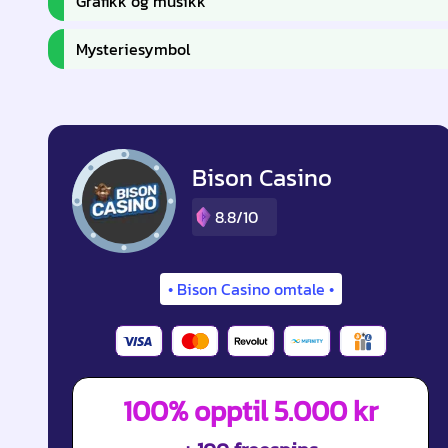
Grafikk og musikk
Mysteriesymbol
Bison Casino
8.8/10
Bison Casino omtale
100% opptil 5.000 kr