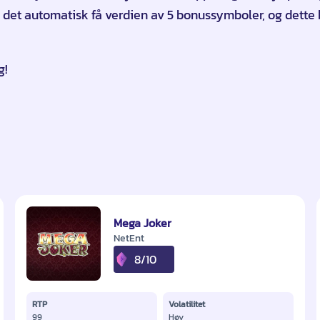
det automatisk få verdien av 5 bonussymboler, og dette be
g!
Mega Joker
NetEnt
8/10
RTP
Volatilitet
99
Høy