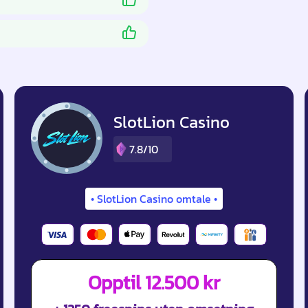
SlotLion Casino
7.8/10
SlotLion Casino omtale
Opptil 12.500 kr